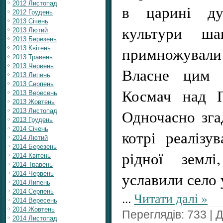
2012 Листопад
в царині дух
2012 Грудень
2013 Січень
культури ша
2013 Лютий
2013 Березень
примножували
2013 Квітень
2013 Травень
2013 Червень
Власне цим 
2013 Липень
2013 Серпень
Космач над П
2013 Вересень
2013 Жовтень
Одночасно зга
2013 Листопад
2013 Грудень
2014 Січень
котрі реалізу
2014 Лютий
2014 Березень
рідної земл
2014 Квітень
2014 Травень
уславили село 
2014 Червень
2014 Липень
2014 Серпень
...
Читати далі »
2014 Вересень
2014 Жовтень
Переглядів: 733 | 
2014 Листопад