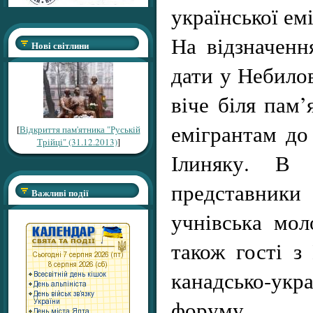
української емі
На відзначення
Нові світлини
дати у Небилов
віче біля пам
емігрантам до
[
Відкриття пам'ятника "Руській
Трійці" (31.12.2013)
]
Ілиняку. В 
представники 
Важливі події
учнівська мол
також гості 
канадсько-ук
форуму.