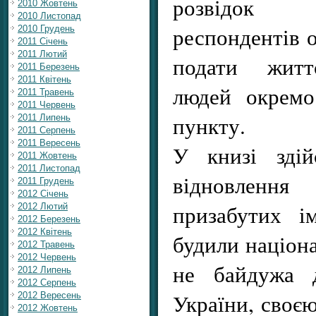
розвідок 
2010 Жовтень
2010 Листопад
респондентів 
2010 Грудень
2011 Січень
2011 Лютий
подати житт
2011 Березень
2011 Квітень
людей окремо
2011 Травень
2011 Червень
пункту.
2011 Липень
2011 Серпень
2011 Вересень
У книзі здій
2011 Жовтень
2011 Листопад
відновлення 
2011 Грудень
2012 Січень
призабутих і
2012 Лютий
2012 Березень
2012 Квітень
будили націона
2012 Травень
2012 Червень
не байдужа 
2012 Липень
2012 Серпень
України, своє
2012 Вересень
2012 Жовтень