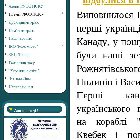
Члени ІФ ОО НСКУ
Виповнилося 12
Премії ІФОО НСКУ
Дослідники краю
перші українці
Пам'ятки краю
Канаду, у пош
Наш часопис
ІКО "Моє місто"
були наші зе
ЗНП "Галич"
Годинник часу
Рожнятівсь
"Українці в світі"
Пилипів і Васи
Фотоальбом
Написати нам
Перші кана
українського
Анонси подій
на кораблі 
Квебек і по