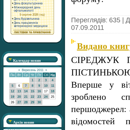
Переглядів: 635 | 
07.09.2011
Видано книг
СІРЕДЖУК 
Календар новин
ПІСТИНЬКО
«
Вересень 2011
»
Пн
Вт
Ср
Чт
Пт
Сб
Нд
Вперше у віт
1
2
3
4
5
6
7
8
9
10
11
12
13
14
15
16
17
18
зроблено с
19
20
21
22
23
24
25
26
27
28
29
30
першоджерел: 
відомостей п
Архів новин