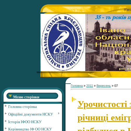
П`ят
Головна
»
2011
»
Вересень
»
07
Меню сторінки
Урочистості 
Головна сторінка
річниці еміг
Офіційні документи НСКУ
Історія ІФОО НСКУ
відбулися в 
Керівництво ІФ ОО НСКУ