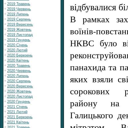
відбувалися бі
2019 Травень
2019 Червень
2019 Липень
В рамках зах
2019 Серпень
2019 Вересень
воїнів-повст
2019 Жовтень
2019 Листопад
НКВС було ві
2019 Грудень
2020 Січень
2020 Лютий
реконструйован
2020 Березень
2020 Квітень
панахида та па
2020 Травень
2020 Червень
яких взяли св
2020 Липень
2020 Серпень
2020 Вересень
сорокових р
2020 Жовтень
2020 Листопад
району на
2020 Грудень
2021 Січень
Галицького д
2021 Лютий
2021 Березень
2021 Квітень
мітратом Ва
2021 Травень