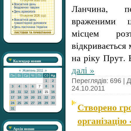
Ланчина, п
враженими ц
місцем розт
відкривається
на ріку Прут.
Календар новин
далі »
«
Жовтень 2011
»
Пн
Вт
Ср
Чт
Пт
Сб
Нд
Переглядів: 696 | 
1
2
3
4
5
6
7
8
9
24.10.2011
10
11
12
13
14
15
16
17
18
19
20
21
22
23
Створено гр
24
25
26
27
28
29
30
31
організацію 
Архів новин