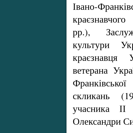
Івано-Франкі
краєзнавчого
рр.), Заслу
культури Укр
краєзнавця У
ветерана Укра
Франківської
скликань (1
учасника ІІ 
Олександри Си