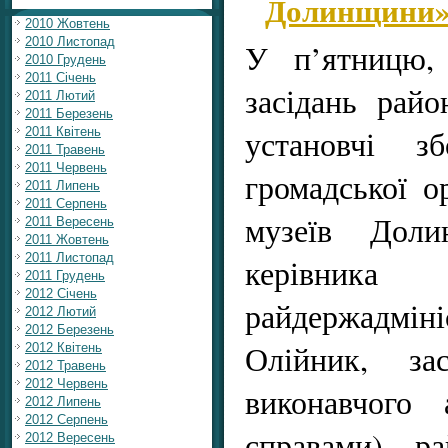
Долинщини
2010 Жовтень
2010 Листопад
У п’ятницю,
2010 Грудень
2011 Січень
засідань райо
2011 Лютий
2011 Березень
установчі з
2011 Квітень
2011 Травень
2011 Червень
громадської ор
2011 Липень
2011 Серпень
музеїв Доли
2011 Вересень
2011 Жовтень
2011 Листопад
керівни
2011 Грудень
2012 Січень
райдержадмін
2012 Лютий
2012 Березень
Олійник, зас
2012 Квітень
2012 Травень
2012 Червень
виконавчого 
2012 Липень
2012 Серпень
справами) ра
2012 Вересень