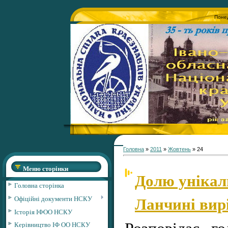
Понед
Головна
»
2011
»
Жовтень
»
24
Меню сторінки
Долю унікал
Головна сторінка
Ланчині вир
Офіційні документи НСКУ
Історія ІФОО НСКУ
Розповідає г
Керівництво ІФ ОО НСКУ