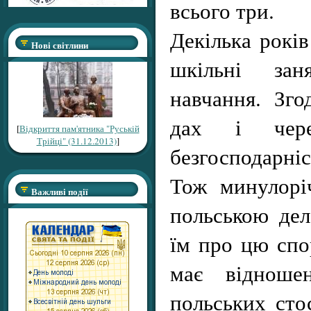
всього три.
Декілька рокі
Нові світлини
шкільні зан
навчання. Зго
дах і чер
[
Відкриття пам'ятника "Руській
Трійці" (31.12.2013)
]
безгосподар­н
Тож минулоріч
Важливі події
польською дел
їм про цю спо
має відношен
польських сто