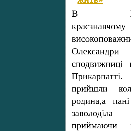
В Івано-
краєзнавчому
високоповажни
Олексан
сподвижниці
Прикарпатті
прийшли кол
родина,а пан
заволоділа 
приймаючи