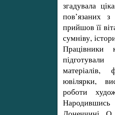
згадувала цік
пов’язаних з
прийшов її віт
сумніву, істор
Працівники к
підготували 
матеріалів, 
ювілярки, ви
роботи худ
Народившись 
Донеччині, О