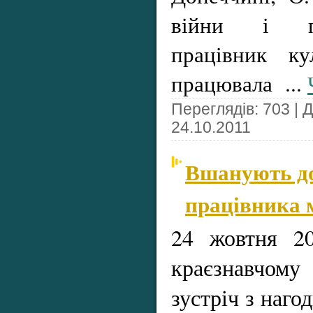
війни і пр
працівник к
працювала
...
Переглядів: 703 | 
24.10.2011
Вшанують до
працівника 
24 жовтня 20
краєзнавчому
зустріч з наго