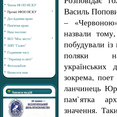
Члени ІФ ОО НСКУ
Василь Попови
Премії ІФОО НСКУ
Дослідники краю
– «Червоною
Пам'ятки краю
назвали тому
Наш часопис
ІКО "Моє місто"
побудували із 
ЗНП "Галич"
поляки на
Годинник часу
"Українці в світі"
українських д
Фотоальбом
Написати нам
зокрема, поет 
ланчинець Юр
Анонси подій
пам`ятка архі
значення. Таки