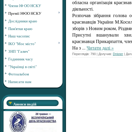
обласна організація краєзнав
Члени ІФ ОО НСКУ
діяльності.
Премії ІФОО НСКУ
Розпочав зібрання голова о
Дослідники краю
краєзнавців України М.Косило
зборів з Новим роком, Різдв
Пам'ятки краю
Присутні вшанували хви
Наш часопис
краєзнавця Прикарпаття, ч
ІКО "Моє місто"
На з
...
Читати далі »
ЗНП "Галич"
Переглядів: 790 | Долучив:
Dnister
| Дат
Годинник часу
"Українці в світі"
Фотоальбом
Написати нам
Анонси подій