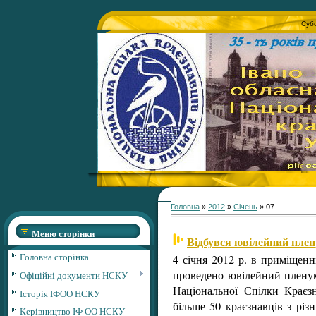
Субо
Головна
»
2012
»
Січень
»
07
Меню сторінки
Відбувся ювілейний плену
Головна сторінка
4 січня 2012 р. в приміщен
проведено ювілейний пленум 
Офіційні документи НСКУ
Національної Спілки Краєз
Історія ІФОО НСКУ
більше 50 краєзнавців з різ
Керівництво ІФ ОО НСКУ