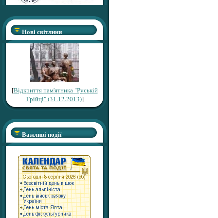
Нові світлини
[
Відкриття пам'ятника "Руській
Трійці" (31.12.2013)
]
Важливі події