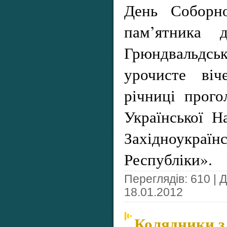
День Соборно
пам’ятника 
Грюндвальдсь
урочисте віч
річниці прог
Української Н
Західноукра
Республіки».
Переглядів: 610 | 
18.01.2012
Колядники з