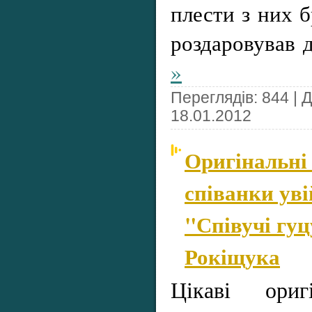
плести з них б
роздаровував 
»
Переглядів: 844 | 
18.01.2012
Оригінальні
співанки уві
"Співучі гуц
Рокіщука
Цікаві оригі