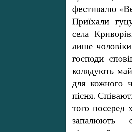
фестивалю «Ве
Приїхали гуцу
села Криворі
лише чоловіки
господи спові
колядують май
для кожного ч
пісня. Співают
того посеред х
запалюють 