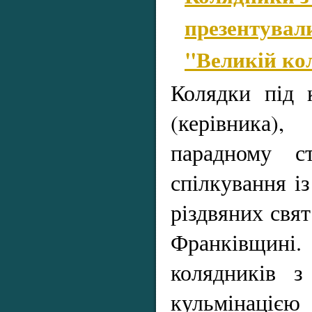
презентувал
"Великій ко
Колядки під 
(керівника)
парадному с
спілкування із
різдвяних свят
Франківщин
колядників з
кульмінац