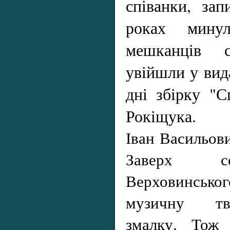
співанки, зап
роках минул
мешканців с
увійшли у вид
дні збірку "С
Рокіщука.
Іван Васильов
Заверх се
Верховинськог
музичну тв
змалку. Тож 