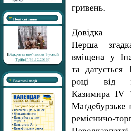
гривень.
Нові світлини
Довідка
Перша згад
вміщена у Іпа
[
Відкриття пам'ятника "Руській
Трійці" (31.12.2013)
]
та датується
році від п
Важливі події
Казимира IV 
Маґдебурзьке 
ремісничо-то
Передкарпатті.