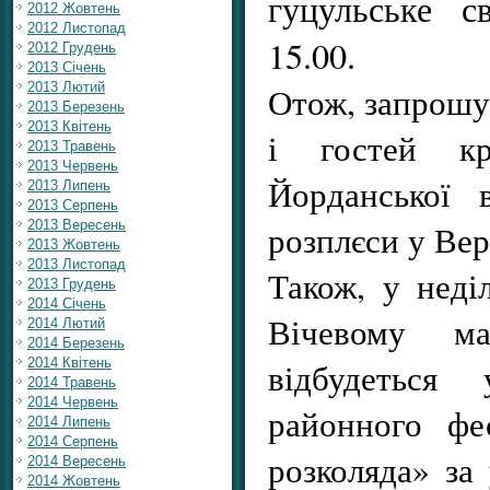
гуцульське с
2012 Жовтень
2012 Листопад
15.00.
2012 Грудень
2013 Січень
2013 Лютий
Отож, запрошу
2013 Березень
2013 Квітень
і гостей к
2013 Травень
2013 Червень
Йорданської 
2013 Липень
2013 Серпень
2013 Вересень
розплєси у Вер
2013 Жовтень
2013 Листопад
Також, у неділ
2013 Грудень
2014 Січень
Вічевому м
2014 Лютий
2014 Березень
2014 Квітень
відбудеться 
2014 Травень
2014 Червень
районного фе
2014 Липень
2014 Серпень
розколяда» за
2014 Вересень
2014 Жовтень