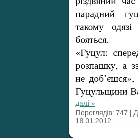
різдвяний час
парадний гуц
такому одязі
бояться.
«Гуцул: спере
розпашку, а з
не доб’єшся»,
Гуцульщини В
далі »
Переглядів: 747 | 
18.01.2012