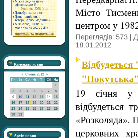
Місто Тисмен
центром у 198
Переглядів: 573 | 
18.01.2012
Відбудеться
Календар новин
"Покутська"
«
Січень 2012
»
Пн
Вт
Ср
Чт
Пт
Сб
Нд
1
19 січня у 
2
3
4
5
6
7
8
9
10
11
12
13
14
15
відбудеться т
16
17
18
19
20
21
22
23
24
25
26
27
28
29
30
31
«Розколяда». 
церковних хр
Архів новин