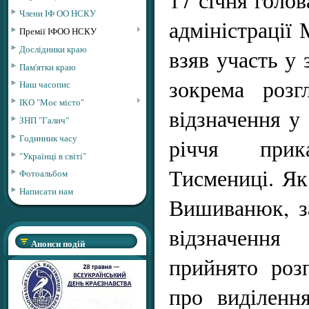
Члени ІФ ОО НСКУ
адміністраці
Премії ІФОО НСКУ
Дослідники краю
взяв участь у 
Пам'ятки краю
зокрема розг
Наш часопис
ІКО "Моє місто"
відзначення у
ЗНП "Галич"
Годинник часу
річчя прика
"Українці в світі"
Тисмениці. Я
Фотоальбом
Написати нам
Вишиванюк, з
відзначення
Анонси подій
прийнято роз
про виділенн