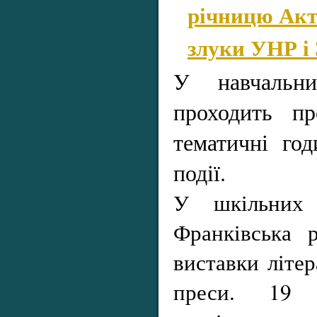
річницю Акт
злуки УНР і
У навчальни
проходить пр
тематичні год
події.
У шкільних б
Франківська р
виставки літер
преси. 19