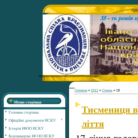
Субо
Головна
»
2012
»
Січень
»
18
Меню сторінки
Тисмениця в
Головна сторінка
ліття
Офіційні документи НСКУ
Історія ІФОО НСКУ
17 січня голов
Керівництво ІФ ОО НСКУ