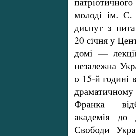
патріотичного 
молоді ім. С.
диспут з пита
20 січня у Це
домі — лекці
незалежна Укр
о 15-й годині 
драматичному
Франка відб
академія до 
Свободи Укра