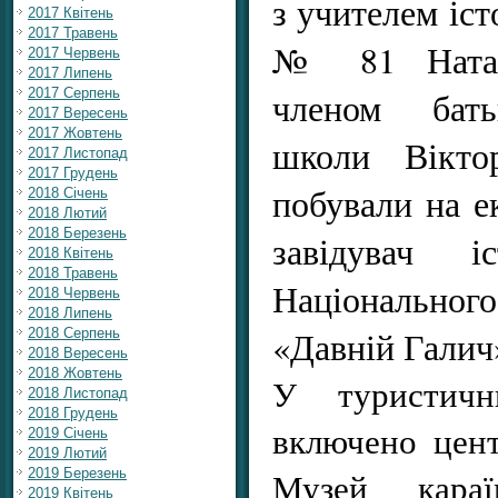
з учителем іст
2017 Квітень
2017 Травень
№ 81 Натал
2017 Червень
2017 Липень
членом батьк
2017 Серпень
2017 Вересень
2017 Жовтень
школи Віктор
2017 Листопад
2017 Грудень
побували на ек
2018 Січень
2018 Лютий
2018 Березень
завідувач іс
2018 Квітень
2018 Травень
Національн
2018 Червень
2018 Липень
«Давній Галич
2018 Серпень
2018 Вересень
2018 Жовтень
У туристич
2018 Листопад
2018 Грудень
включено цент
2019 Січень
2019 Лютий
Музей караї
2019 Березень
2019 Квітень