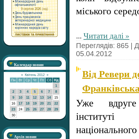
міського сере
...
Читати далі »
Переглядів: 865 | 
05.04.2012
Календар новин
Від Ревери д
«
Квітень 2012
»
Пн
Вт
Ср
Чт
Пт
Сб
Нд
Франківськ
1
2
3
4
5
6
7
8
9
10
11
12
13
14
15
Уже вдруг
16
17
18
19
20
21
22
23
24
25
26
27
28
29
інституті 
30
національного
Архів новин