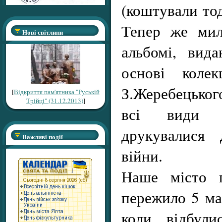
(коштували тод
Тепер же мил
Нові світлини
альбомі, вид
основі колек
З.Жеребецького
[
Відкриття пам'ятника "Руській
Трійці" (31.12.2013)
]
всі види С
друкувалися 
Важливі події
війни.
Наше місто п
пережило 5 ма
коли відбули