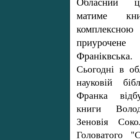
Обласний ц
матиме кн
комплексною 
приурочене 
Франіквська.
Сьогодні в об
науковій біб
Франка відбу
книги Волод
Зеновія Соко
Головатого "С