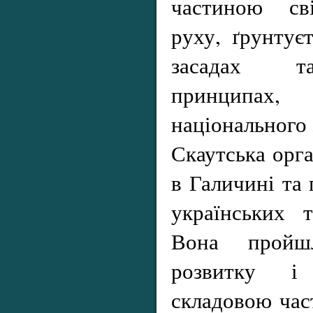
частиною сві
руху, ґрунтує
засадах та
принципах
національного 
Скаутська орга
в Галичині та 
українських 
Вона пройш
розвитку і
складовою час