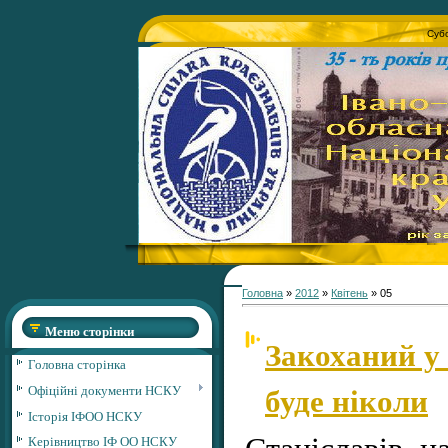
Субо
Головна
»
2012
»
Квітень
»
05
Меню сторінки
Закоханий у 
Головна сторінка
буде ніколи
Офіційні документи НСКУ
Історія ІФОО НСКУ
Станіславів н
Керівництво ІФ ОО НСКУ