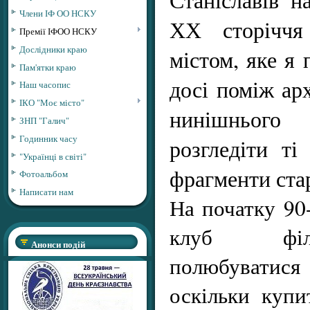
Члени ІФ ОО НСКУ
ХХ сторіччя
Премії ІФОО НСКУ
Дослідники краю
містом, яке я
Пам'ятки краю
досі поміж ар
Наш часопис
ІКО "Моє місто"
нинішнього 
ЗНП "Галич"
Годинник часу
розгледіти т
"Українці в світі"
фрагменти ста
Фотоальбом
Написати нам
На початку 90-
клуб філа
Анонси подій
полюбуватися 
оскільки купи