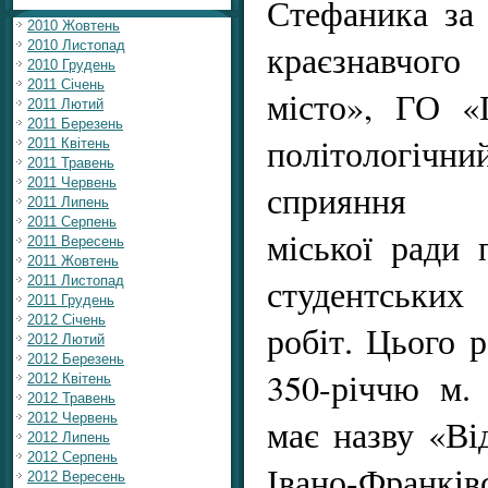
Стефаника за 
2010 Жовтень
краєзнавчог
2010 Листопад
2010 Грудень
2011 Січень
місто», ГО «
2011 Лютий
2011 Березень
політологічни
2011 Квітень
2011 Травень
2011 Червень
сприяння Ів
2011 Липень
2011 Серпень
міської ради 
2011 Вересень
2011 Жовтень
студентських
2011 Листопад
2011 Грудень
2012 Січень
робіт. Цього 
2012 Лютий
2012 Березень
350-річчю м. 
2012 Квітень
2012 Травень
2012 Червень
має назву «Ві
2012 Липень
2012 Серпень
Івано-Франкі
2012 Вересень