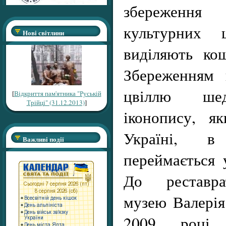
збереженн
культурних ш
Нові світлини
виділяють ко
Збереженням 
цвіллю шед
[
Відкриття пам'ятника "Руській
Трійці" (31.12.2013)
]
іконопису, я
Україні, в 
Важливі події
переймається 
До реставра
музею Валерія
2009 році 