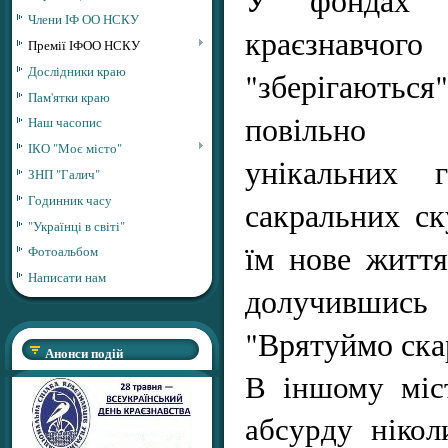
Члени ІФ ОО НСКУ
краєзнавчог
Премії ІФОО НСКУ
Дослідники краю
"зберігаютьс
Пам'ятки краю
повільно 
Наш часопис
ІКО "Моє місто"
унікальних 
ЗНП "Галич"
Годинник часу
сакральних ск
"Українці в світі"
їм нове життя
Фотоальбом
Написати нам
долучивши
"Врятуймо ска
Анонси подій
В іншому міс
абсурду ніко