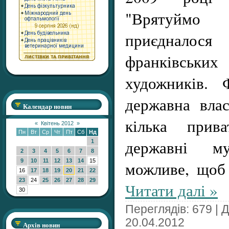
"Врятуймо
приєднал
франківськ
художників.
державна влас
Календар новин
кілька прив
«
Квітень 2012
»
Пн
Вт
Ср
Чт
Пт
Сб
Нд
державні м
1
2
3
4
5
6
7
8
9
10
11
12
13
14
15
можливе, щоб
16
17
18
19
20
21
22
23
24
25
26
27
28
29
Читати далі »
30
Переглядів: 679 | 
20.04.2012
Архів новин