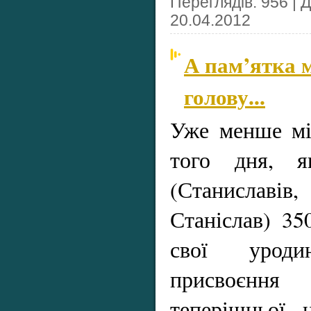
Переглядів: 956 | 
20.04.2012
А пам’ятка 
голову...
Уже менше мі
того дня, як
(Станислав
Станіслав) 35
свої урод
присвоєнн
теперішньої 