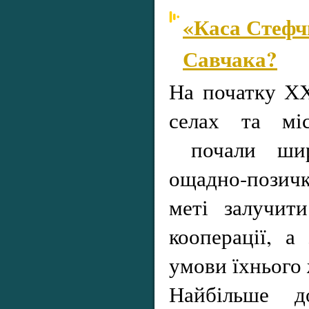
«Каса Стефч
Савчака?
На початку ХХ
селах та мі
почали широ
ощадно-позичко
меті залучи
кооперації, а
умови їхнього 
Найбільше 