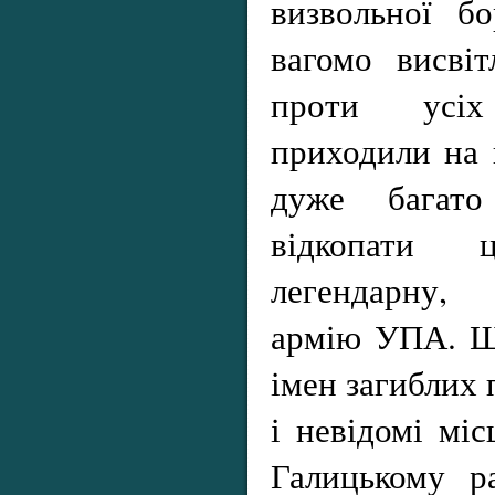
визвольної б
вагомо висві
проти усі
приходили на
дуже багато
відкопати
легендарну,
армію УПА. Ще
імен загиблих 
і невідомі міс
Галицькому р