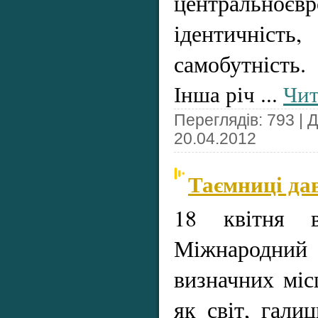
центральноєвр
ідентичніс
самобутність.
Інша річ
...
Чит
Переглядів: 793 | 
20.04.2012
Таємниці дав
18 квітня в
Міжнародний
визначних міс
як світ, гали