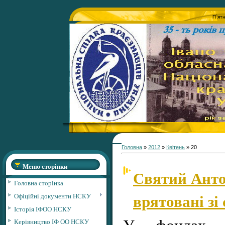
П`ят
Головна
»
2012
»
Квітень
»
20
Меню сторінки
Святий Антон
Головна сторінка
врятовані зі
Офіційні документи НСКУ
Історія ІФОО НСКУ
У фондах Ів
Керівництво ІФ ОО НСКУ