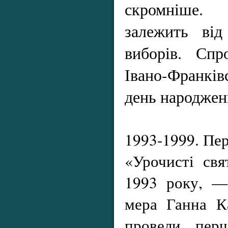
скромніше. 
залежить від
виборів. Спр
Івано-Франкі
день народженн
1993-1999. Пе
«Урочисті свя
1993 року, —
мера Ганна К
провели пер