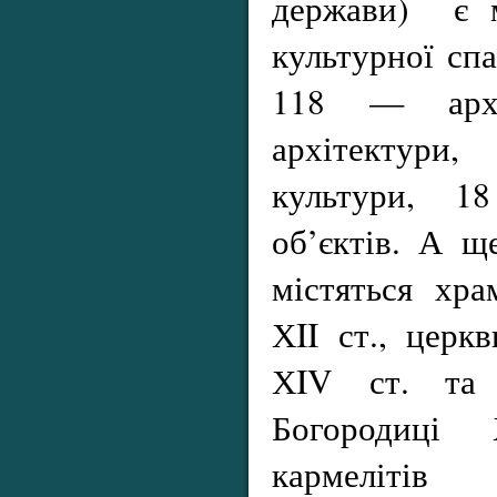
держави) є м
культурної сп
118 — арх
архітектури
культури, 18
об’єктів. А щ
містяться хр
ХII ст., церк
ХIV ст. та 
Богородиці 
кармелітів