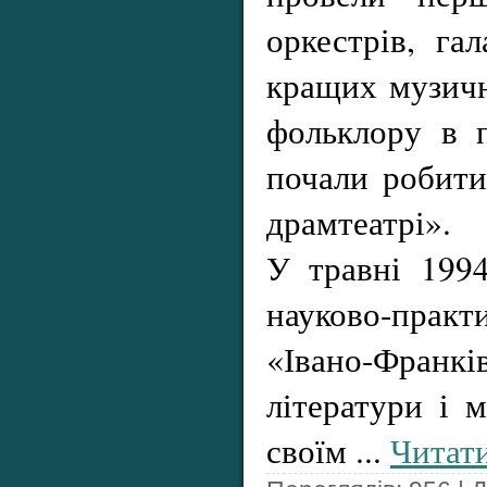
оркестрів, га
кращих музичн
фольклору в п
почали робити
драмтеатрі».
У травні 1994
науково-прак
«Івано-Фран
літератури і м
своїм
...
Читати