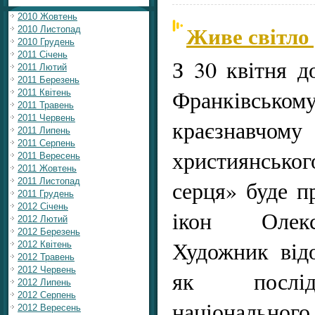
2010 Жовтень
Живе світло 
2010 Листопад
2010 Грудень
2011 Січень
З 30 квітня д
2011 Лютий
2011 Березень
Франківсь
2011 Квітень
2011 Травень
2011 Червень
краєзнавчом
2011 Липень
2011 Серпень
християнсько
2011 Вересень
2011 Жовтень
серця» буде п
2011 Листопад
2011 Грудень
2012 Січень
ікон Олекс
2012 Лютий
2012 Березень
Художник відо
2012 Квітень
2012 Травень
2012 Червень
як послід
2012 Липень
2012 Серпень
національ
2012 Вересень