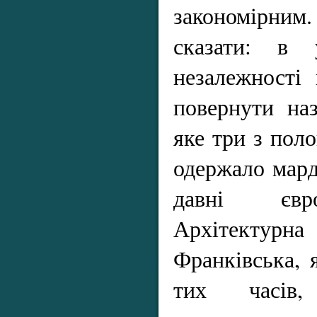
закономірн
сказати: в у
незалежності
повернути на
яке три з пол
одержало мард
давні євро
Архітектурн
Франківська, 
тих часів,