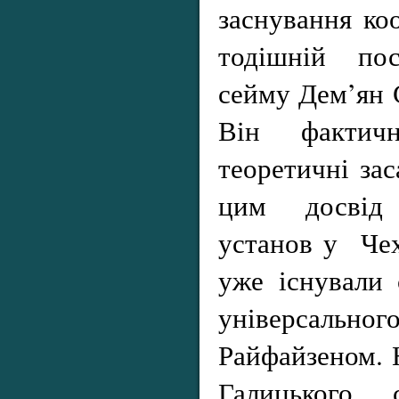
заснування ко
тодішній по
сейму Дем’ян С
Він фактич
теоретичні за
цим досвід
установ у Чех
уже існували 
універсально
Райфайзеном. Н
Галицького