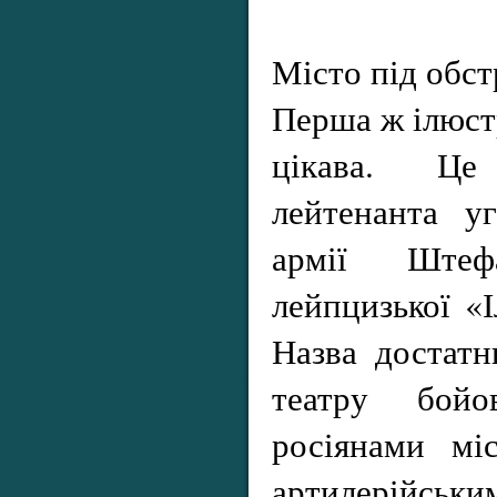
Місто під обст
Перша ж ілюст
цікава. Ц
лейтенанта уг
армії Ште
лейпцизької «І
Назва достатн
театру бойо
росіянами мі
артилерійськи