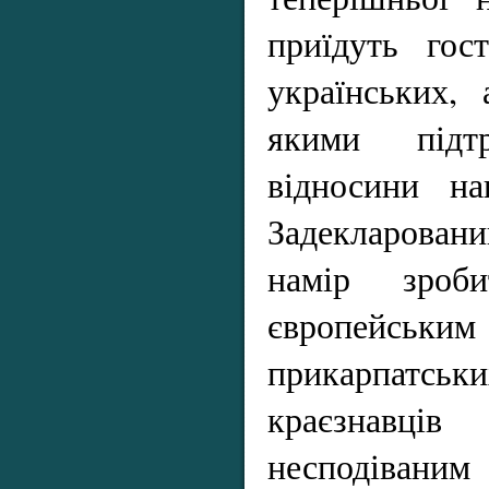
приїдуть гос
українських,
якими підтр
відносини на
Задекларован
намір зроб
європейським
прикарпатс
краєзнавц
несподіваним