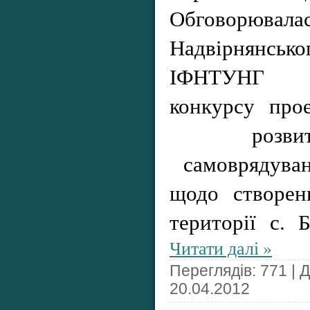
Обговорювалас
Надвірнянсько
ІФНТУНГ у 
конкурсу пр
розвитк
самоврядув
щодо створен
території с. 
Читати далі »
Переглядів: 771 | 
20.04.2012