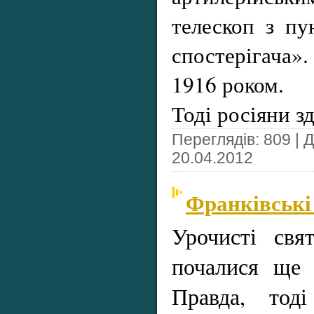
телескоп з пу
спостерігача»
1916 роком.
Тоді росіяни з
Переглядів: 809 | 
20.04.2012
Франківські
Урочисті свя
почалися ще 
Правда, тод