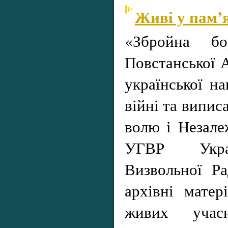
Живі у пам’я
«Збройна бор
Повстанської А
української на
війні та випис
волю і Незалеж
УГВР Украї
Визвольної Р
архівні матер
живих учасн