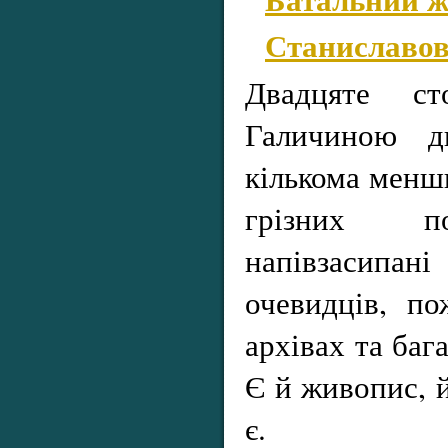
Станиславо
Двадцяте сто
Галичиною д
кількома менш
грізних п
напівзасипа
очевидців, по
архівах та баг
Є й живопис, й
є.