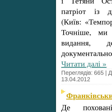
і Тетяни Ост
патріот із д
(Київ: «Темпор
Точніше, ми 
видання, д
документал
Читати далі »
Переглядів: 665 | 
13.04.2012
Франківськи
Де похован