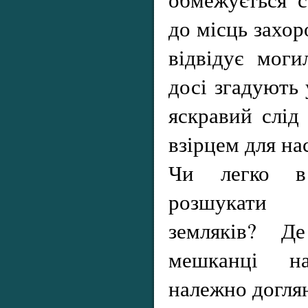
до місць захор
відвідує мог
досі згадують 
яскравий слід 
взірцем для на
Чи легко в 
розшукати
земляків? Де
мешканці н
належно доглян