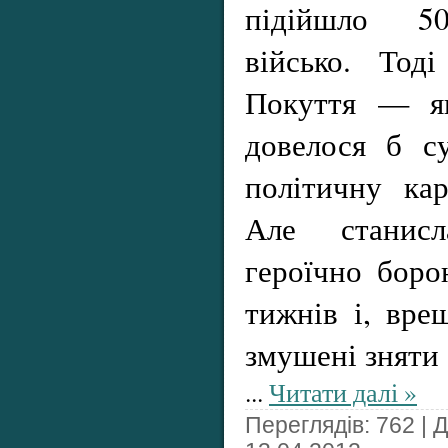
підійшло 50
військо. Тод
Покуття — як
довелося б с
політичну ка
Але станисла
героїчно боро
тижнів і, вре
змушені зняти 
...
Читати далі »
Переглядів: 762 | 