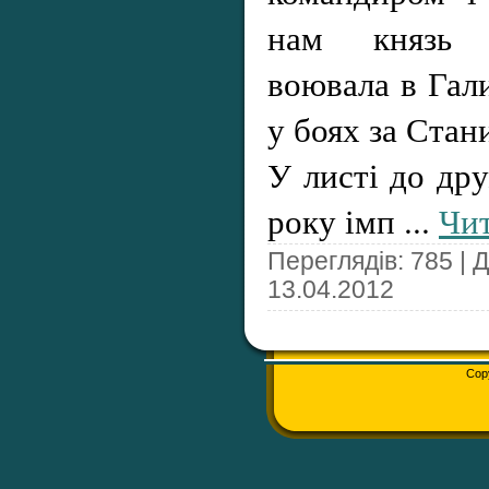
нам князь 
воювала в Гали
у боях за Стан
У листі до др
року імп
...
Чит
Переглядів: 785 | 
13.04.2012
Cop