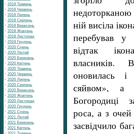
2019 Травень
недоторканою 
2019 Червень
2019 Липень
2019 Серпень
ній висіла іко
2019 Вересень
2019 Жовтень
перебував у 
2019 Листопад
2019 Грудень
відтак іко
2020 Січень
2020 Лютий
2020 Березень
власників.
2020 Квітень
2020 Травень
оновилась і 
2020 Червень
2020 Липень
сяйвом», а 
2020 Серпень
2020 Вересень
2020 Жовтень
Богородиці з
2020 Листопад
2020 Грудень
роса, а з очей
2021 Січень
2021 Лютий
засвідчило баг
2021 Березень
2021 Квітень
2021 Травень