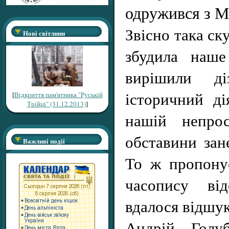
одружився з Ма
Звісно така ск
Нові світлини
збудила наше
вирішили ді
історичний ді
[
Відкриття пам'ятника "Руській
Трійці" (31.12.2013)
]
нашій непрос
обставини зан
Важливі події
То ж пропону
часопису від
вдалося відшук
Андрій Голу