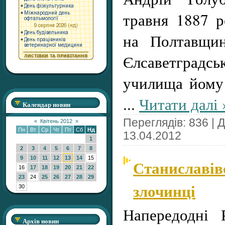
травня 1887 р
на Полтавщин
Єлсаветградсь
училища йому
...
Читати далі 
Календар новин
Переглядів: 836 | 
«
Квітень 2012
»
Пн
Вт
Ср
Чт
Пт
Сб
Нд
13.04.2012
1
2
3
4
5
6
7
8
9
10
11
12
13
14
15
Станиславів
16
17
18
19
20
21
22
23
24
25
26
27
28
29
злочинці
30
Напередодні 
Архів новин