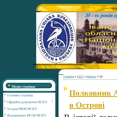
Четв
Головна
»
2012
»
Квітень
»
13
Меню сторінки
Полковник А
Головна сторінка
в Острові
Офіційні документи НСКУ
Історія ІФОО НСКУ
В історії гали
Керівництво ІФ ОО НСКУ