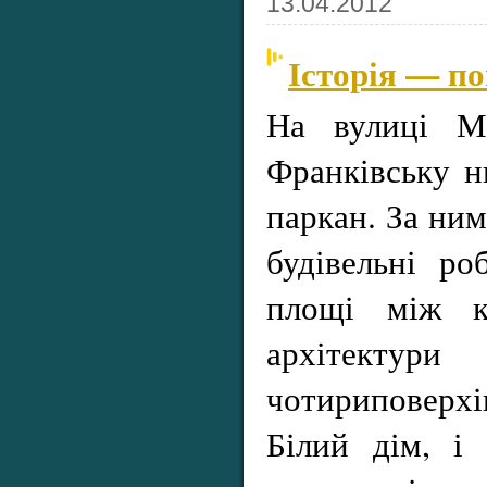
13.04.2012
Історія — п
На вулиці Ме
Франківську н
паркан. За ни
будівельні ро
площі між кі
архітектури 
чотириповерхі
Білий дім, і