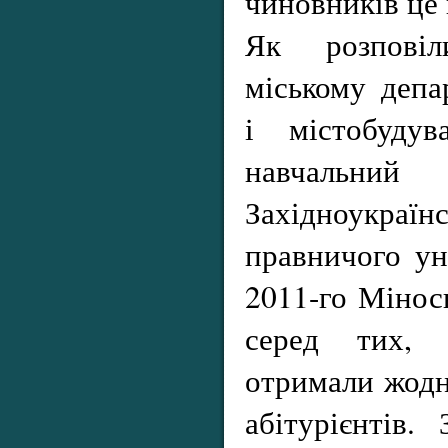
чиновників це 
Як розпові
міському депа
і містобудув
навчаль
Західноукраї
правничого ун
2011-го Мінос
серед тих, 
отримали жодно
абітурієнтів