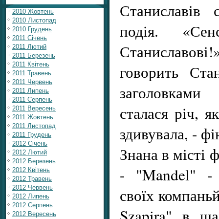
Станиславів 
2010 Жовтень
2010 Листопад
подія. «Се
2010 Грудень
2011 Січень
Станиславові
2011 Лютий
2011 Березень
2011 Квітень
говорить Ста
2011 Травень
2011 Червень
заголовками
2011 Липень
2011 Серпень
сталася річ, я
2011 Вересень
2011 Жовтень
2011 Листопад
здивувала, - ф
2011 Грудень
2012 Січень
Знана в місті 
2012 Лютий
2012 Березень
- "Mandel" -
2012 Квітень
2012 Травень
2012 Червень
своїх компаньй
2012 Липень
2012 Серпень
Szapira" в ша
2012 Вересень