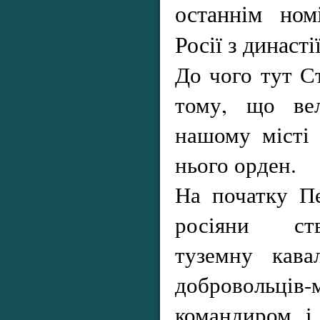
останнім ном
Росії з династ
До чого тут С
тому, що ве
нашому місті 
нього орден.
На початку Пе
росіяни ст
туземну кава
добровольц
командиром і