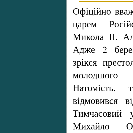
Офіційно вваж
царем Росій
Микола ІІ. Ал
Адже 2 бере
зрікся престо
молодшого
Натомість, 
відмовився в
Тимчасовий 
Михайло Ол