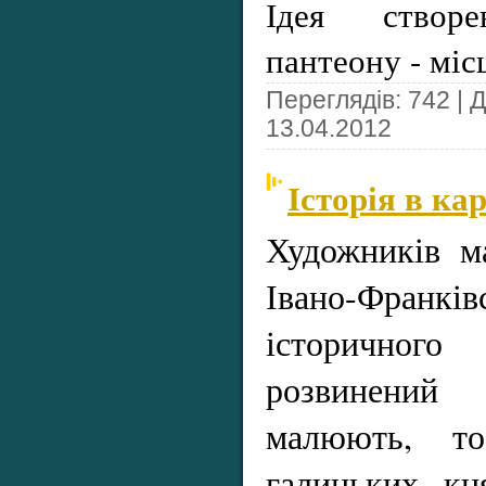
Ідея створе
пантеону - міс
Переглядів: 742 | 
13.04.2012
Історія в ка
Художників ма
Івано-Франків
історичног
розвинени
малюють, т
галицьких кн