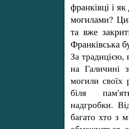
франківці і як
могилами? Ци
та вже закрит
Франківська б
За традицією, 
на Галичині з
могили своїх 
біля пам'ят
надгробки. Ві
багато хто з м
обмежується с