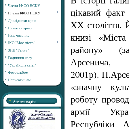
Члени ІФ ОО НСКУ
цікавий факт
Премії ІФОО НСКУ
Дослідники краю
ХХ століття. 
Пам'ятки краю
книзі «Міста
Наш часопис
ІКО "Моє місто"
району» (
ЗНП "Галич"
Годинник часу
Арсенича, І
"Українці в світі"
2001р). П.Арс
Фотоальбом
Написати нам
«значну куль
роботу провод
Анонси подій
армії Укра
Республіки А