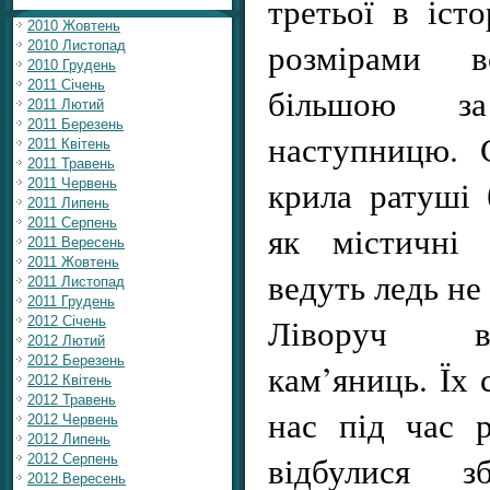
третьої в істо
2010 Жовтень
розмірами 
2010 Листопад
2010 Грудень
2011 Січень
більшою з
2011 Лютий
2011 Березень
наступницю. 
2011 Квітень
2011 Травень
крила ратуші 
2011 Червень
2011 Липень
2011 Серпень
як містичні 
2011 Вересень
2011 Жовтень
ведуть ледь не
2011 Листопад
2011 Грудень
Ліворуч в
2012 Січень
2012 Лютий
2012 Березень
кам’яниць. Їх 
2012 Квітень
2012 Травень
нас під час 
2012 Червень
2012 Липень
відбулися з
2012 Серпень
2012 Вересень