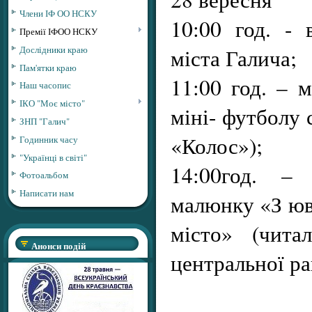
Члени ІФ ОО НСКУ
10:00 год. - 
Премії ІФОО НСКУ
Дослідники краю
міста Галича;
Пам'ятки краю
11:00 год. – 
Наш часопис
ІКО "Моє місто"
міні- футболу 
ЗНП "Галич"
«Колос»);
Годинник часу
"Українці в світі"
14:00год. – 
Фотоальбом
Написати нам
малюнку «З юві
місто» (чи­та
Анонси подій
центральної ра­