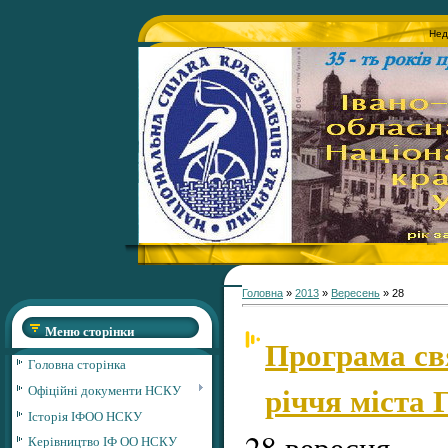
Нед
Головна
»
2013
»
Вересень
»
28
Меню сторінки
Програма св
Головна сторінка
річчя міста 
Офіційні документи НСКУ
Історія ІФОО НСКУ
28 вересня
Керівництво ІФ ОО НСКУ