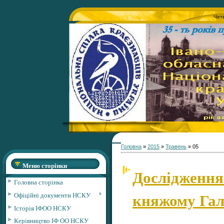
Четв
Головна
»
2015
»
Травень
»
05
Меню сторінки
Дослідження 
Головна сторінка
княжому Гал
Офіційні документи НСКУ
Історія ІФОО НСКУ
Керівництво ІФ ОО НСКУ