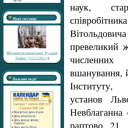
наук, ста
співробіт
Нові світлини
Вітольдов
превеликий ж
[
Відкриття пам'ятника "Руській
численн
Трійці" (31.12.2013)
]
вшанування, й
Важливі події
Інституту,
установ Льв
Невблаганна 
раптово 21 