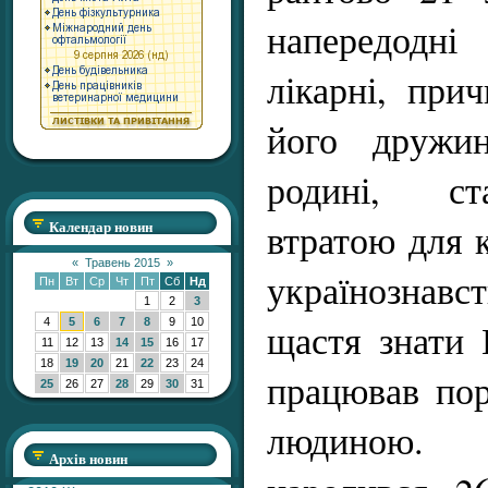
напередодн
лікарні, при
його дружин
родині, с
втратою для 
Календар новин
«
Травень 2015
»
українознавс
Пн
Вт
Ср
Чт
Пт
Сб
Нд
1
2
3
щастя знати 
4
5
6
7
8
9
10
11
12
13
14
15
16
17
18
19
20
21
22
23
24
працював пор
25
26
27
28
29
30
31
людиною. 
Архів новин