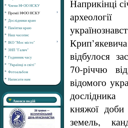
Наприкінці січ
Члени ІФ ОО НСКУ
археолог
Премії ІФОО НСКУ
Дослідники краю
українозн
Пам'ятки краю
Наш часопис
Крип’якев
ІКО "Моє місто"
ЗНП "Галич"
відбулося за
Годинник часу
"Українці в світі"
70-річчю ві
Фотоальбом
відомого укра
Написати нам
дослідника
Анонси подій
княжої доби 
земель, кан