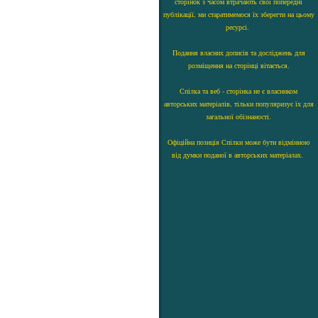
сторінок з часом втрачають свої попередні
публікації, ми старатимемося їх зберегти на цьому
ресурсі.
Подання власних дописів та досліджень для
розміщення на сторінці вітається.
Спілка та веб - сторінка не є власником
авторських матеріалів, тільки популяризує їх для
загальної обізнаності.
Офіційна позиція Спілки може бути відмінною
від думки поданої в авторських матеріалах.