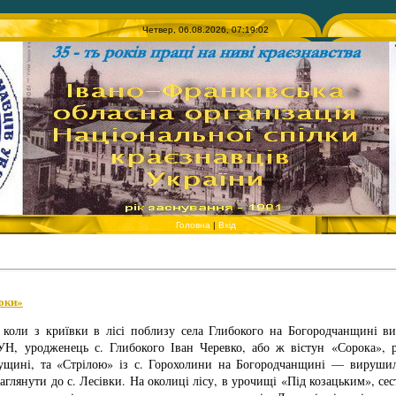
Четвер, 06.08.2026, 07:19:02
Головна
|
Вхід
оки»
, коли з криївки в лісі поблизу села Глибокого на Богородчанщині 
Н, уродженець с. Глибокого Іван Черевко, або ж вістун «Сорока», 
ущині, та «Стрілою» із с. Горохолини на Богородчанщині — вирушили
лянути до с. Лесівки. На околиці лісу, в урочищі «Під козацьким», се