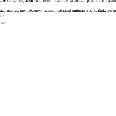
каве сонце, віддаючи своє тепло, заходило за ліс. До речі, вівсяні жн
конавшись, що небезпеки немає, повстанці вийшли з-за крайніх дерев 
і »
9.2015