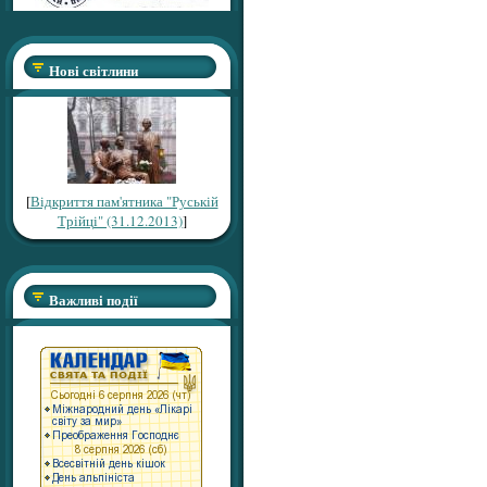
Нові світлини
[
Відкриття пам'ятника "Руській
Трійці" (31.12.2013)
]
Важливі події