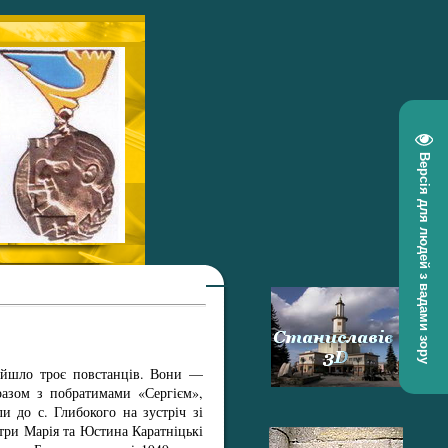
Версія для людей з вадами зору
вийшло троє повстанців. Вони —
разом з побратимами «Сергієм»,
 до с. Глибокого на зустріч зі
стри Марія та Юстина Каратніцькі