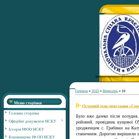
Головна
»
2015
»
Вересень
»
16
Меню сторінки
Останній день повстанця «Сор
Головна сторінка
Було вже далеко після полудня
Офіційні документи НСКУ
ройовий, провідник кущової ОУ
уродженцем с. Грабівки на Кал
Історія ІФОО НСКУ
станичним. Дорогою вирішили заг
Керівництво ІФ ОО НСКУ