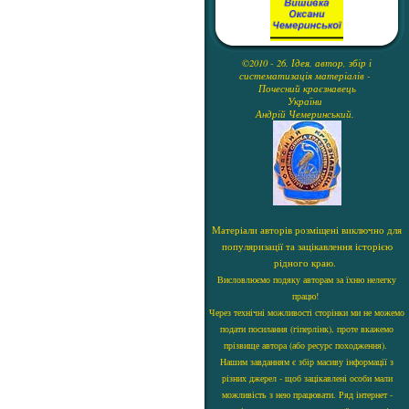
©2010 - 26. Ідея, автор, збір і
систематизація матеріалів -
Почесний краєзнавець
України
Андрій Чемеринський.
Матеріали авторів розміщені виключно для
популяризації та зацікавлення історією
рідного краю.
Висловлюємо подяку авторам за їхню нелегку
працю!
Через технічні можливості сторінки ми не можемо
подати посилання (гіперлінк), проте вкажемо
прізвище автора (або ресурс походження).
Нашим завданням є збір масиву інформації з
різних джерел - щоб зацікавлені особи мали
можливість з нею працювати. Ряд інтернет -