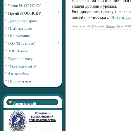
жали овес на власній ниві. Лас
Члени ІФ ОО НСКУ
видали дорідний урожай.
Роззирнувшись навкруги та пере
Премії ІФОО НСКУ
поміч!», — побажа
...
Читати дал
Дослідники краю
Переглядів: 660 | Долучив:
Dnister
| Дата:
16.0
Пам'ятки краю
Наш часопис
ІКО "Моє місто"
ЗНП "Галич"
Годинник часу
"Українці в світі"
Фотоальбом
Написати нам
Анонси подій