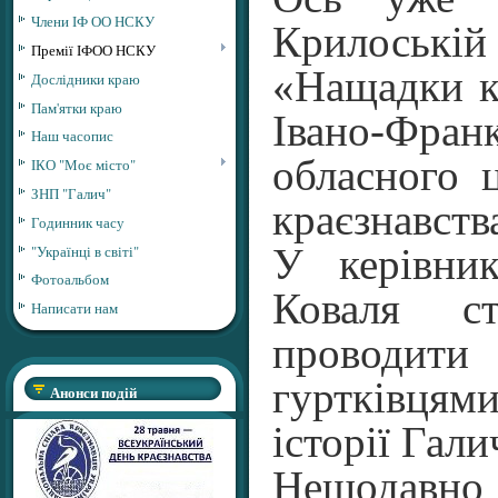
Члени ІФ ОО НСКУ
Крилоській 
Премії ІФОО НСКУ
«Нащадки к
Дослідники краю
Пам'ятки краю
Івано-Франк
Наш часопис
обласного 
ІКО "Моє місто"
ЗНП "Галич"
краєзнавств
Годинник часу
"Українці в світі"
У керівни
Фотоальбом
Коваля ст
Написати нам
проводи
гуртківцям
Анонси подій
історії Гали
Нещодав