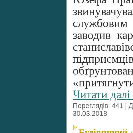
звинувачува
службовим 
заводив ка
станиславів
підприєм
обґрунтова
«притягнути
Читати далі
Переглядів: 441 | 
30.03.2018
Будівничий 