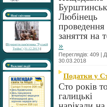
Бурштинськ
Любінец
Нові світлини
проведен
заняття на 
»
[
Відкриття пам'ятника "Руській
Трійці" (31.12.2013)
]
Переглядів: 409 | 
30.03.2018
Важливі події
Податки у С
Сто років то
галицьк
нарікали на