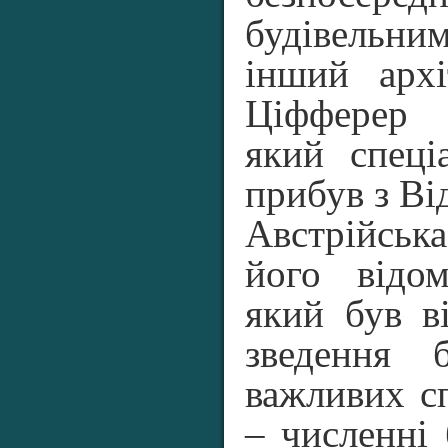
будівель
інший арх
Ціфферер
який спеці
прибув з Ві
Австрійськ
його відо
який був в
зведення 
важливих с
– численні 