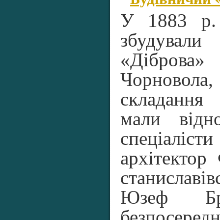
У 1883 р.
збудували
«Діброва
Чорновол
складання 
мали відн
спеціаліс
архітектор
станислав
Юзеф Бр
безпосер