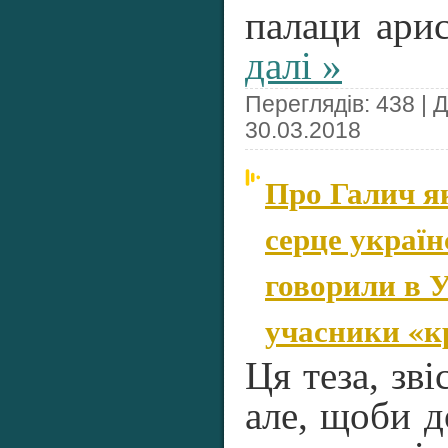
палаци ари
далі »
Переглядів: 438 | 
30.03.2018
Про Галич я
серце україн
говорили в У
учасники «к
Ця теза, зві
але, щоби д