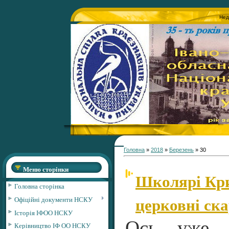
Нед
Головна
»
2018
»
Березень
»
30
Меню сторінки
Школярі Кр
Головна сторінка
церковні ск
Офіційні документи НСКУ
Історія ІФОО НСКУ
Ось уже 
Керівництво ІФ ОО НСКУ