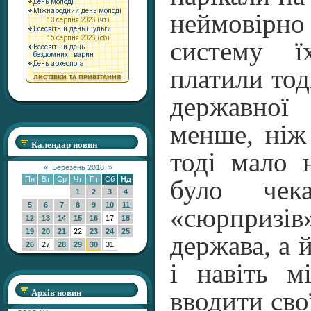
неймовір
систему ї
платили тод
державної
менше, ніж
Календар новин
тоді мало
«
Березень 2018
»
Пн
Вт
Ср
Чт
Пт
Сб
Нд
було чека
1
2
3
4
5
6
7
8
9
10
11
«сюрпризів
12
13
14
15
16
17
18
19
20
21
22
23
24
25
держава, а 
26
27
28
29
30
31
і навіть м
Архів новин
вводити сво