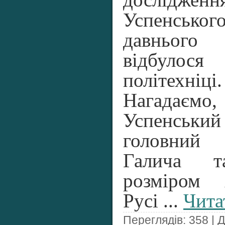
дослідженн
Успенсь
давнього
відбулося
політехніці.
Нагадаємо
Успенсь
головний
Галича 
розміром 
Русі
...
Чита
Переглядів: 358 | 