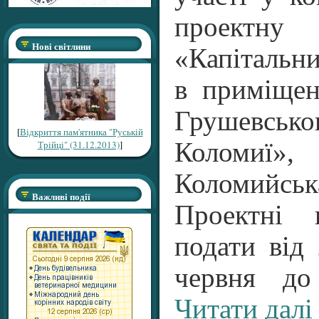
проектн
Нові світлини
«Капітальн
в приміщен
Грушевськ
[
Відкриття пам'ятника "Руській
Коломиї»,
Трійці" (31.12.2013)
]
Коломийська
Важливі події
Проектні 
подати від
червня д
Читати далі