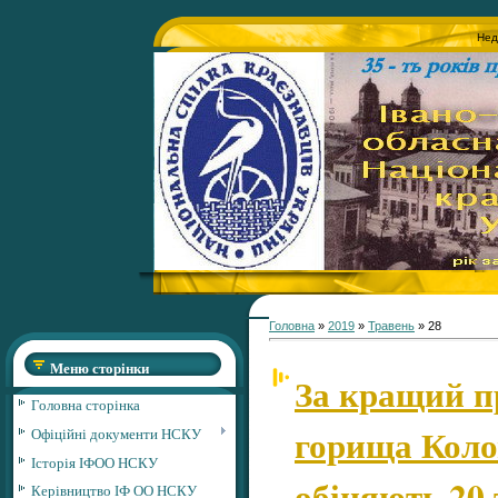
Нед
Головна
»
2019
»
Травень
»
28
Меню сторінки
За кращий п
Головна сторінка
горища Коло
Офіційні документи НСКУ
Історія ІФОО НСКУ
обіцяють 20
Керівництво ІФ ОО НСКУ