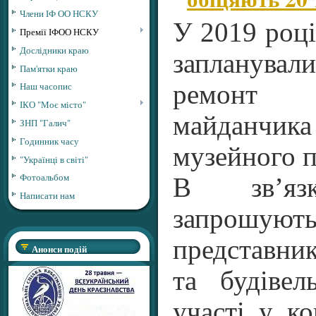
Члени ІФ ОО НСКУ
У 2019 році
Премії ІФОО НСКУ
Дослідники краю
запланува
Пам'ятки краю
ремонт 
Наш часопис
ІКО "Моє місто"
майданчика
ЗНП "Галич"
Годинник часу
музейного п
"Українці в світі"
Фотоальбом
В зв’я
Написати нам
запрошуют
представни
Анонси подій
та будівел
участі у к