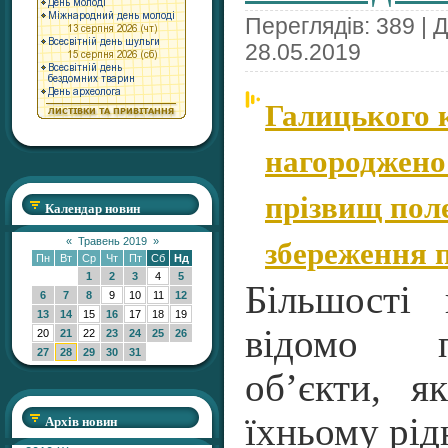
Переглядів: 389 | 
28.05.2019
Галицького 
нагороджено
прізвищ пол
Календар новин
збереження п
«
Травень 2019
»
Пн
Вт
Ср
Чт
Пт
Сб
Нд
1
2
3
4
5
Більшості 
6
7
8
9
10
11
12
13
14
15
16
17
18
19
відомо п
20
21
22
23
24
25
26
27
28
29
30
31
об’єкти, я
Архів новин
їхньому рід