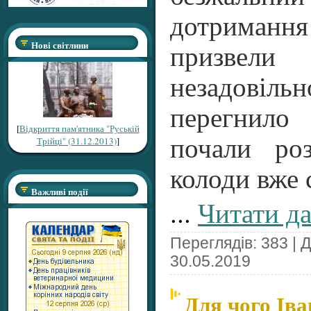
дотриманн
Нові світлини
призвел
незадові
перегнило 
[
Відкриття пам'ятника "Руській
почали ро
Трійці" (31.12.2013)
]
колоди вже 
Важливі події
...
Читати да
Переглядів: 383 | 
30.05.2019
Для чого Ів