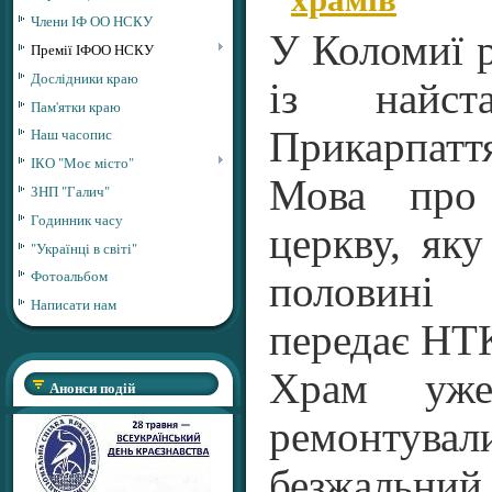
Члени ІФ ОО НСКУ
У Коломиї 
Премії ІФОО НСКУ
Дослідники краю
із найст
Пам'ятки краю
Прикарпатт
Наш часопис
ІКО "Моє місто"
Мова про 
ЗНП "Галич"
Годинник часу
церкву, яку
"Українці в світі"
Фотоальбом
половині
Написати нам
передає НТ
Храм уже
Анонси подій
ремонту
безжальний