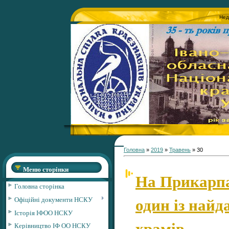
Нед
Головна
»
2019
»
Травень
»
30
Меню сторінки
На Прикарпа
Головна сторінка
один із найд
Офіційні документи НСКУ
Історія ІФОО НСКУ
храмів
Керівництво ІФ ОО НСКУ