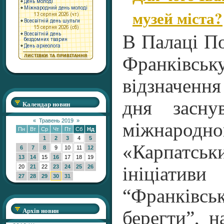
музей міста?
В Палаці По
Франківс
відзначення
дня засну
Календар новин
«
Травень 2019
»
міжнародн
Пн
Вт
Ср
Чт
Пт
Сб
Нд
1
2
3
4
5
«Карпатськ
6
7
8
9
10
11
12
13
14
15
16
17
18
19
20
21
22
23
24
25
26
ініціат
27
28
29
30
31
“Франківс
Архів новин
берегти”, н