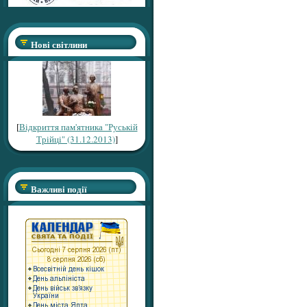
Нові світлини
[
Відкриття пам'ятника "Руській
Трійці" (31.12.2013)
]
Важливі події