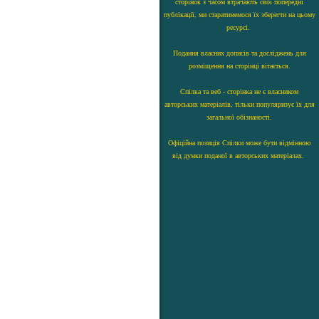
сторінок з часом втрачають свої попередні
публікації, ми старатимемося їх зберегти на цьому
ресурсі.
Подання власних дописів та досліджень для
розміщення на сторінці вітається.
Спілка та веб - сторінка не є власником
авторських матеріалів, тільки популяризує їх для
загальної обізнаності.
Офіційна позиція Спілки може бути відмінною
від думки поданої в авторських матеріалах.