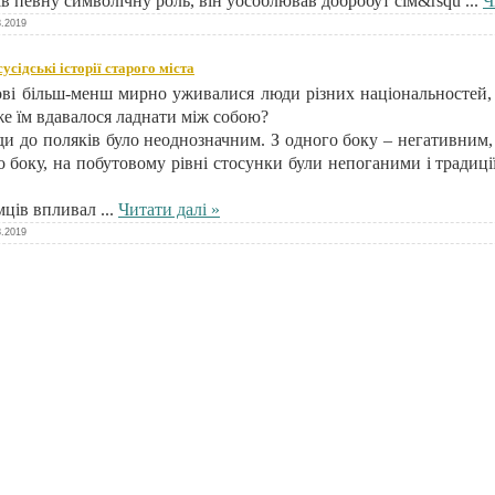
ав певну символічну роль, він уособлював добробут сім&rsqu
...
Ч
8.2019
сідські історії старого міста
ві більш-менш мирно уживалися люди різних національностей, 
 же їм вдавалося ладнати між собою?
ди до поляків було неоднозначним. З одного боку – негативним, 
о боку, на побутовому рівні стосунки були непоганими і традиц
імців впливал
...
Читати далі »
8.2019