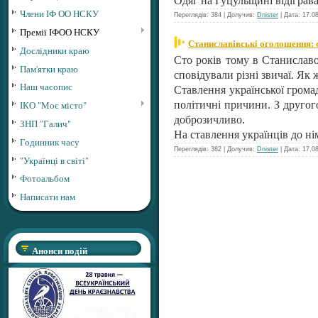
Одяг на Гуцульщині відіграв
Члени ІФ ОО НСКУ
Переглядів: 384 | Долучив:
Dnister
| Дата:
17.0
Премії ІФОО НСКУ
Станиславівські оголошення: су
Дослідники краю
Сто років тому в Станиславо
Пам'ятки краю
сповідували різні звичаї. Як
Наш часопис
Ставлення української грома
ІКО "Моє місто"
політичні причини. З другог
доброзичливо.
ЗНП "Галич"
На ставлення українців до н
Годинник часу
Переглядів: 382 | Долучив:
Dnister
| Дата:
17.0
"Українці в світі"
Фотоальбом
Написати нам
Анонси подій