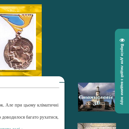
Версія для людей з вадами зору
ок. Але при цьому кліматичні
о доводилося багато рухатися,