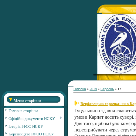
Головна
»
2019
»
Серпень
»
17
Меню сторінки
Вербовецька сорочка: як в Ка
Головна сторінка
Гуцульщина здавна славиться
умови Карпат досить суворі, і
Офіційні документи НСКУ
Для того, щоб їм було комфор
Історія ІФОО НСКУ
перестрибувати через струмоч
Керівництво ІФ ОО НСКУ