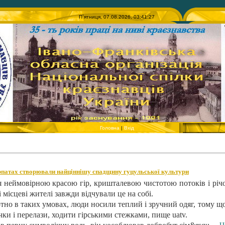
П`ятниця, 07.08.2026, 03:41:27
Головна
|
Вхід
рпатах створювали найціннішу спадщину гуцульської культури
 неймовірною красою гір, кришталевою чистотою потоків і річ
 місцеві жителі завжди відчували це на собі.
тно в таких умовах, люди носили теплий і зручний одяг, тому щ
ки і перелази, ходити гірськими стежками, пище uatv.