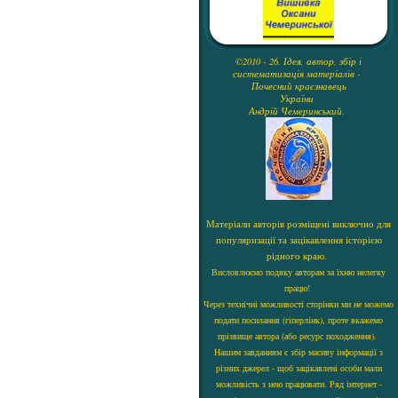
©2010 - 26. Ідея, автор, збір і
систематизація матеріалів -
Почесний краєзнавець
України
Андрій Чемеринський.
Матеріали авторів розміщені виключно для
популяризації та зацікавлення історією
рідного краю.
Висловлюємо подяку авторам за їхню нелегку
працю!
Через технічні можливості сторінки ми не можемо
подати посилання (гіперлінк), проте вкажемо
прізвище автора (або ресурс походження).
Нашим завданням є збір масиву інформації з
різних джерел - щоб зацікавлені особи мали
можливість з нею працювати. Ряд інтернет -