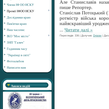
Але Станиславів наза
Члени ІФ ОО НСКУ
пише Репортер.
Премії ІФОО НСКУ
Станіслав Потоцький (
Дослідники краю
ротмістр війська кор
найяскравіший уроджен
Пам'ятки краю
...
Читати далі »
Наш часопис
ІКО "Моє місто"
Переглядів: 336 | Долучив:
Dnister
| Дат
ЗНП "Галич"
Годинник часу
"Українці в світі"
Фотоальбом
Написати нам
Анонси подій