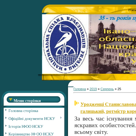
П`ят
Головна
»
2019
»
Серпень
»
25
Меню сторінки
Уродженці Станиславова
галицький, ротмістр кор
Головна сторінка
За весь час існування
Офіційні документи НСКУ
яскравих особистостей.
Історія ІФОО НСКУ
всьому світу.
Керівництво ІФ ОО НСКУ