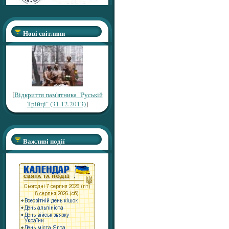
Нові світлини
[
Відкриття пам'ятника "Руській
Трійці" (31.12.2013)
]
Важливі події