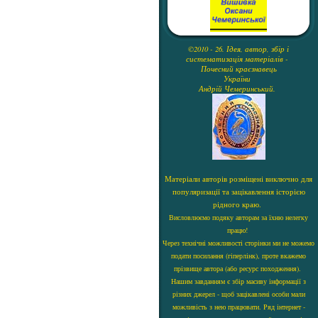
©2010 - 26. Ідея, автор, збір і
систематизація матеріалів -
Почесний краєзнавець
України
Андрій Чемеринський.
Матеріали авторів розміщені виключно для
популяризації та зацікавлення історією
рідного краю.
Висловлюємо подяку авторам за їхню нелегку
працю!
Через технічні можливості сторінки ми не можемо
подати посилання (гіперлінк), проте вкажемо
прізвище автора (або ресурс походження).
Нашим завданням є збір масиву інформації з
різних джерел - щоб зацікавлені особи мали
можливість з нею працювати. Ряд інтернет -