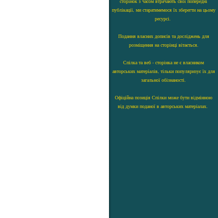
сторінок з часом втрачають свої попередні
публікації, ми старатимемося їх зберегти на цьому
ресурсі.
Подання власних дописів та досліджень для
розміщення на сторінці вітається.
Спілка та веб - сторінка не є власником
авторських матеріалів, тільки популяризує їх для
загальної обізнаності.
Офіційна позиція Спілки може бути відмінною
від думки поданої в авторських матеріалах.