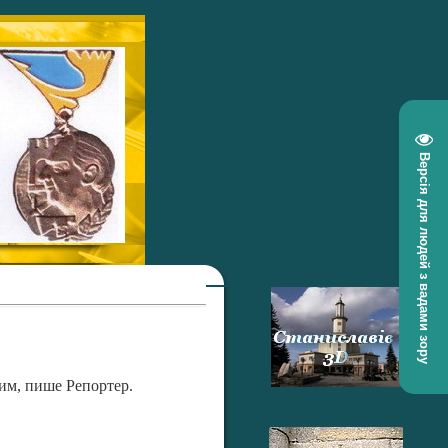
Версія для людей з вадами зору
ним, пише Репортер.