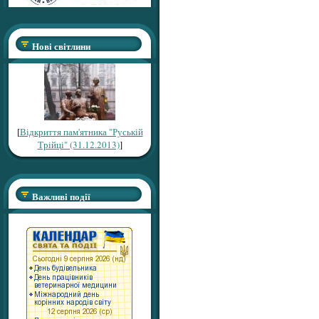
Нові світлини
[
Відкриття пам'ятника "Руській
Трійці" (31.12.2013)
]
Важливі події