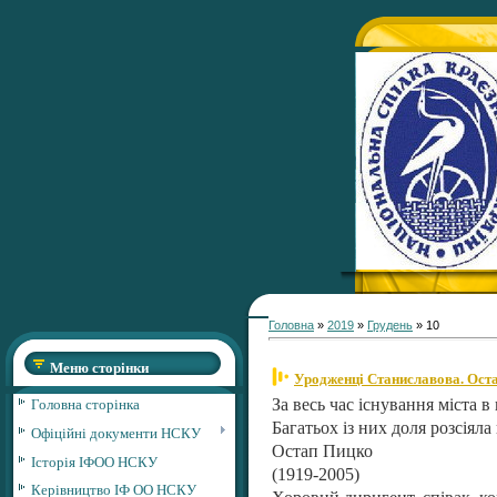
Головна
»
2019
»
Грудень
»
10
Меню сторінки
Уродженці Станиславова. Оста
Головна сторінка
За весь час існування міста 
Багатьох із них доля розсіял
Офіційні документи НСКУ
Остап Пицко
Історія ІФОО НСКУ
(1919-2005)
Керівництво ІФ ОО НСКУ