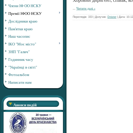
Хоровий диригент, співак, к
Члени ІФ ОО НСКУ
...
Читати далі »
Премії ІФОО НСКУ
Переглядів: 333 | Долучив:
Dnister
| Дата:
10.1
Дослідники краю
Пам'ятки краю
Наш часопис
ІКО "Моє місто"
ЗНП "Галич"
Годинник часу
"Українці в світі"
Фотоальбом
Написати нам
Анонси подій