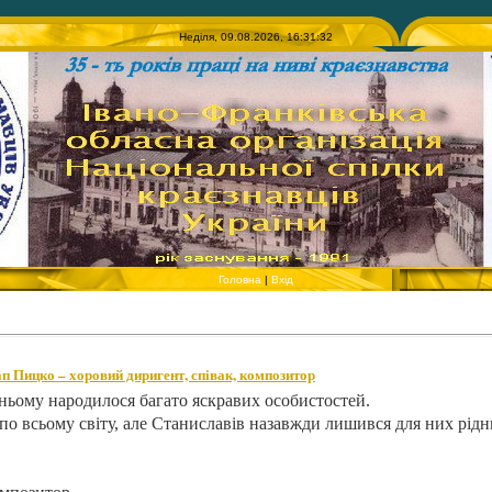
Неділя, 09.08.2026, 16:31:32
Головна
|
Вхід
п Пицко – хоровий диригент, співак, композитор
в ньому народилося багато яскравих особистостей.
а по всьому світу, але Станиславів назав­жди лишився для них рід