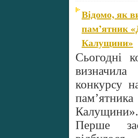
Відомо, як 
пам’ятник «
Калущини»
Сьогодні к
визначи
конкурсу н
пам’ятник
Калущини»
Перше зас