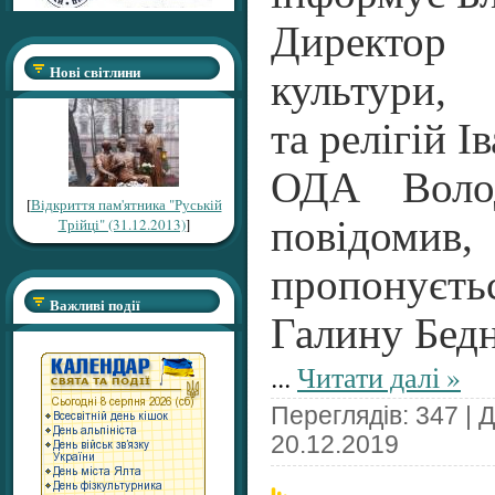
Директо
Нові світлини
культури, 
та релігій І
ОДА Воло
[
Відкриття пам'ятника "Руській
повідомив
Трійці" (31.12.2013)
]
пропонуєт
Важливі події
Галину Бед
...
Читати далі »
Переглядів: 347 | 
20.12.2019