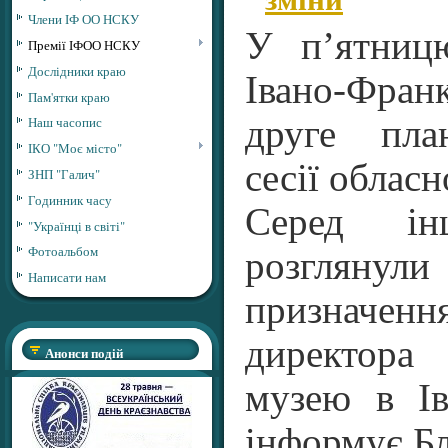
Члени ІФ ОО НСКУ
У п’ятниц
Премії ІФОО НСКУ
Дослідники краю
Івано-Франк
Пам'ятки краю
друге пла
Наш часопис
ІКО "Моє місто"
сесії обласн
ЗНП "Галич"
Годинник часу
Серед ін
"Українці в світі"
Фотоальбом
розглянул
Написати нам
признач
директора
Анонси подій
музею в Ів
інформує Бл