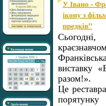
У Івано - Ф
ікону з філь
предків”
Сьогодні,
краєзнавчо
Календар новин
Франківс
«
Грудень 2019
»
Пн
Вт
Ср
Чт
Пт
Сб
Нд
виставку «
1
2
3
4
5
6
7
8
9
10
11
12
13
14
15
разом!».
16
17
18
19
20
21
22
23
24
25
26
27
28
29
Це реставра
30
31
порятун
Архів новин