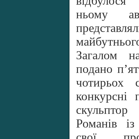
відбулося
ньому ав
представля
майбутньо
Загалом н
подано п’ят
чотирьох с
конкурсні 
скульпт
Романів і
свої пр