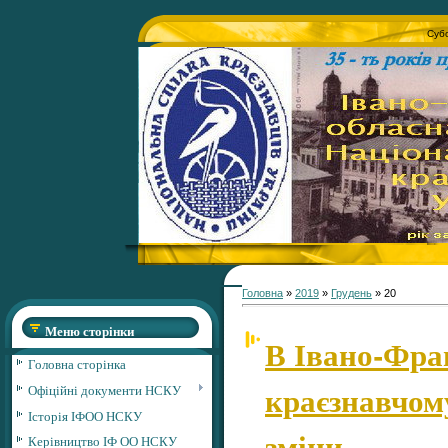
Субо
Головна
»
2019
»
Грудень
»
20
Меню сторінки
В Івано-Фра
Головна сторінка
краєзнавчому
Офіційні документи НСКУ
Історія ІФОО НСКУ
зміни
Керівництво ІФ ОО НСКУ