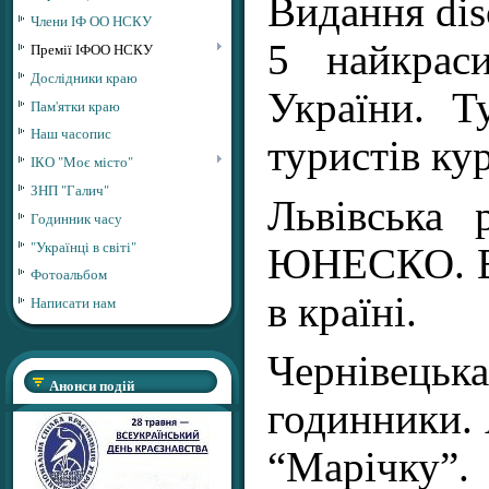
Видання dis
Члени ІФ ОО НСКУ
5 найкрас
Премії ІФОО НСКУ
Дослідники краю
України. Т
Пам'ятки краю
Наш часопис
туристів ку
ІКО "Моє місто"
ЗНП "Галич"
Львівська
Годинник часу
"Українці в світі"
ЮНЕСКО. Ве
Фотоальбом
в країні.
Написати нам
Чернівець
Анонси подій
годинники. 
“Марічку”.