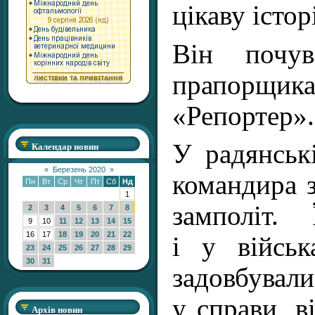
цікаву істор
Він почу
прапорщи
«Репортер».
Календар новин
У радянськ
«
Березень 2020
»
командира з
Пн
Вт
Ср
Чт
Пт
Сб
Нд
1
замполіт.
2
3
4
5
6
7
8
9
10
11
12
13
14
15
16
17
18
19
20
21
22
і у війсь
23
24
25
26
27
28
29
30
31
задовбувал
у справи, в
Архів новин