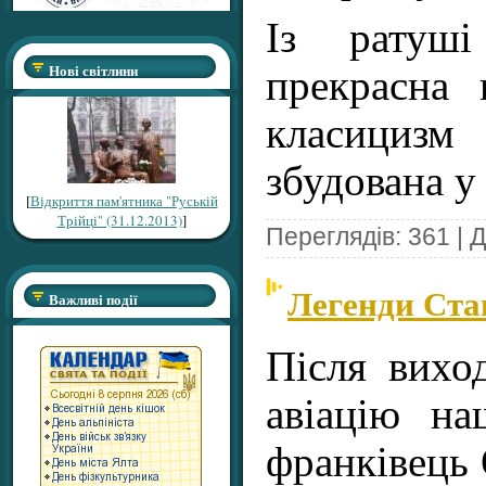
Із ратуші
Нові світлини
прекрасна 
класицизм
збудована у
[
Відкриття пам'ятника "Руській
Трійці" (31.12.2013)
]
Переглядів: 361 | 
Легенди Ста
Важливі події
Після вихо
авіацію на
франківець 