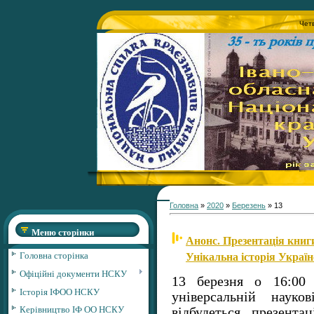
Четв
Головна
»
2020
»
Березень
»
13
Меню сторінки
Анонс. Презентація книг
Унікальна історія Украї
Головна сторінка
Офіційні документи НСКУ
13 березня о 16:00 
Історія ІФОО НСКУ
універсальній науко
Керівництво ІФ ОО НСКУ
відбудеться презента