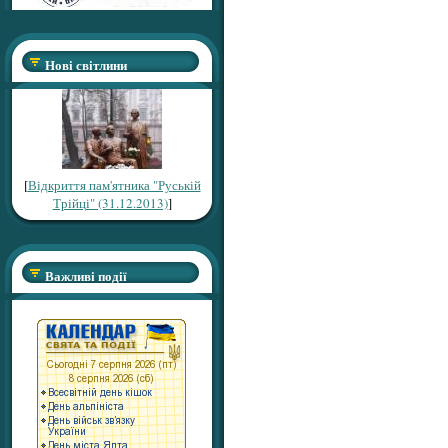
Нові світлини
[
Відкриття пам'ятника "Руській
Трійці" (31.12.2013)
]
Важливі події