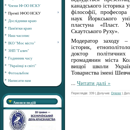
канадського історика 
Члени ІФ ОО НСКУ
філософії, професора
Премії ІФОО НСКУ
наук Йоркського уні
Дослідники краю
пластуна «Пласт. Ун
Пам'ятки краю
Скаутського Руху».
Наш часопис
Модератор заходу – 
ІКО "Моє місто"
історик, етнополітол
ЗНП "Галич"
доктор політичних
Годинник часу
громадянин міста Ко
"Українці в світі"
вищої школи Украї
Товариства імені Шевче
Фотоальбом
Написати нам
...
Читати далі »
Переглядів: 339 | Долучив:
Dnister
| Дат
Анонси подій