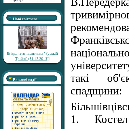
В.Передерка
тривимірн
Нові світлини
рекоменд
Франківськ
національ
[
Відкриття пам'ятника "Руській
Трійці" (31.12.2013)
]
університе
такі об'є
Важливі події
спадщини:
Більшівців
1. Костел