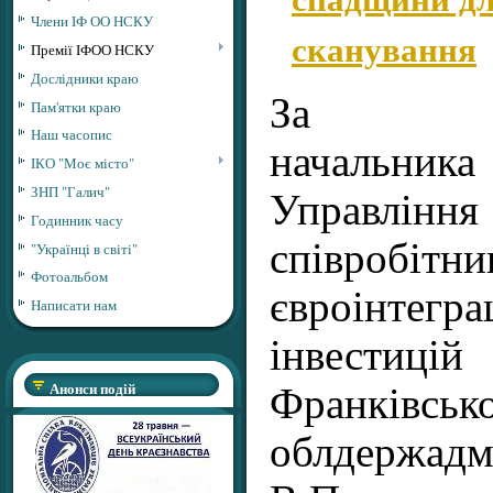
Члени ІФ ОО НСКУ
сканування
Премії ІФОО НСКУ
Дослідники краю
За пов
Пам'ятки краю
Наш часопис
начальника
ІКО "Моє місто"
ЗНП "Галич"
Управлінн
Годинник часу
співробітни
"Українці в світі"
Фотоальбом
євроінтегр
Написати нам
інвести
Анонси подій
Франківсько
облдержадмі