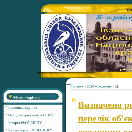
Четв
Головна
»
2020
»
Березень
»
11
Меню сторінки
Визначено р
Головна сторінка
перелік об'є
Офіційні документи НСКУ
Історія ІФОО НСКУ
спадщини дл
Керівництво ІФ ОО НСКУ