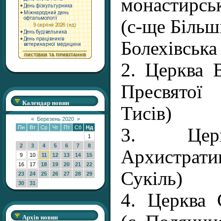
монастирс
(с-ще Більш
Болехівськ
2. Церква 
Пресвятої
Календар новин
Тисів)
«
Березень 2020
»
Пн
Вт
Ср
Чт
Пт
Сб
Нд
3. Церк
1
2
3
4
5
6
7
8
Архистрат
9
10
11
12
13
14
15
16
17
18
19
20
21
22
Сукіль)
23
24
25
26
27
28
29
30
31
4. Церква 
Архів новин