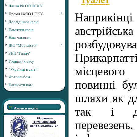
Члени ІФ ОО НСКУ
Премії ІФОО НСКУ
Наприкінц
Дослідники краю
австрійськ
Пам'ятки краю
Наш часопис
розбуд
ІКО "Моє місто"
ЗНП "Галич"
Прикарпа
Годинник часу
місцевого 
"Українці в світі"
Фотоальбом
повинні бу
Написати нам
шляхи як д
Анонси подій
так і д
перевезе