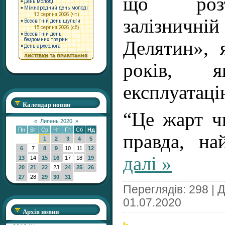
що розт
залізничній
Делятин», 
років, 
експлуатаці
Календар новин
“Це жарт ч
«
Липень 2020
»
Пн
Вт
Ср
Чт
Пт
Сб
Нд
правда, н
1
2
3
4
5
6
7
8
9
10
11
12
далі »
13
14
15
16
17
18
19
20
21
22
23
24
25
26
27
28
29
30
31
Переглядів: 298 | 
01.07.2020
Архів новин