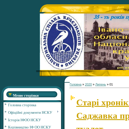
Нед
Головна
»
2020
»
Липень
»
01
Меню сторінки
Старі хронік
Головна сторінка
Саджавка пр
Офіційні документи НСКУ
Історія ІФОО НСКУ
туалет
Керівництво ІФ ОО НСКУ