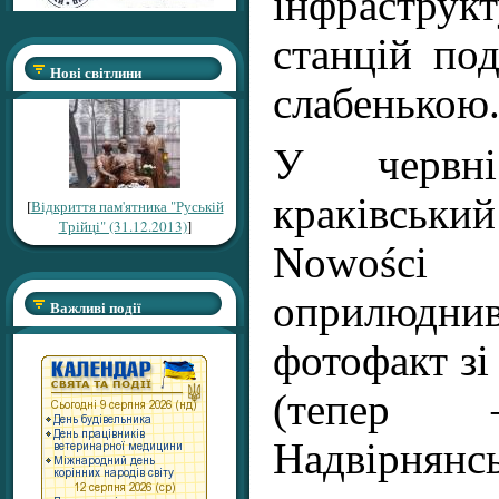
інфраструк
станцій по
Нові світлини
слабенькою
У червн
краківсь
[
Відкриття пам'ятника "Руській
Трійці" (31.12.2013)
]
Nowości 
оприлюдн
Важливі події
фотофакт зі
(тепер
Надвірнян