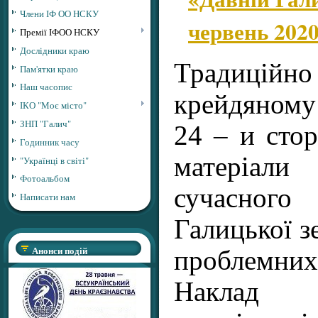
Члени ІФ ОО НСКУ
червень 2020 
Премії ІФОО НСКУ
Дослідники краю
Традиційно
Пам'ятки краю
Наш часопис
крейдяному
ІКО "Моє місто"
ЗНП "Галич"
24 – и стор
Годинник часу
матеріали
"Українці в світі"
Фотоальбом
сучасно
Написати нам
Галицької з
Анонси подій
проблемних
Наклад