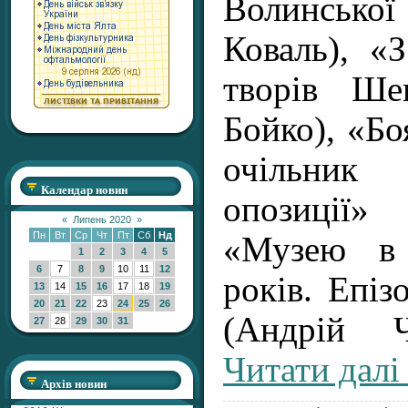
Волинської
Коваль), «З
творів Ше
Бойко), «Б
очільни
Календар новин
опозиції» 
«
Липень 2020
»
Пн
Вт
Ср
Чт
Пт
Сб
Нд
«Музею в
1
2
3
4
5
6
7
8
9
10
11
12
років. Епі
13
14
15
16
17
18
19
20
21
22
23
24
25
26
(Андрій 
27
28
29
30
31
Читати далі
Архів новин