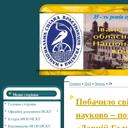
Четв
Головна
»
2020
»
Липень
»
24
Меню сторінки
Побачило сві
Головна сторінка
науково – п
Офіційні документи НСКУ
Історія ІФОО НСКУ
«Давній Гали
Керівництво ІФ ОО НСКУ