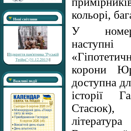
примірників
кольорі, ба
Нові світлини
У номер
наступні
«Гіпотетич
[
Відкриття пам'ятника "Руській
Трійці" (31.12.2013)
]
корони Юр
доступна дл
Важливі події
історії Г
Стасюк)
літерату