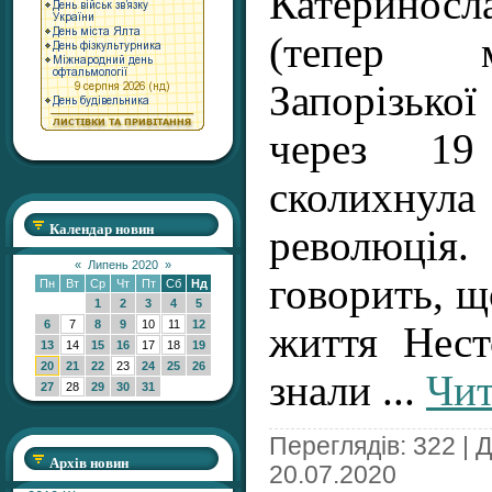
Катериносл
(тепер 
Запорізької 
через 19
сколихн
Календар новин
революція.
«
Липень 2020
»
говорить, щ
Пн
Вт
Ср
Чт
Пт
Сб
Нд
1
2
3
4
5
6
7
8
9
10
11
12
життя Нест
13
14
15
16
17
18
19
20
21
22
23
24
25
26
знали
...
Чит
27
28
29
30
31
Переглядів: 322 | 
Архів новин
20.07.2020