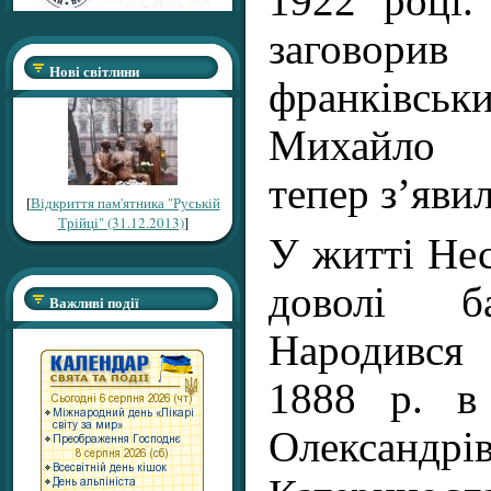
1922 році
загово
Нові світлини
франківсь
Михайло Г
тепер з’яви
[
Відкриття пам'ятника "Руській
Трійці" (31.12.2013)
]
У житті Не
доволі ба
Важливі події
Народився 
1888 р. в
Олександр