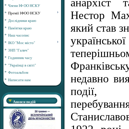
анархіст 
Члени ІФ ОО НСКУ
Нестор Мах
Премії ІФОО НСКУ
Дослідники краю
який став з
Пам'ятки краю
Наш часопис
української 
ІКО "Моє місто"
теперіш
ЗНП "Галич"
Годинник часу
Франківсь
"Українці в світі"
Фотоальбом
недавно вия
Написати нам
події, 
перебува
Анонси подій
Станиславов