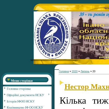
Четв
Головна
»
2020
»
Липень
»
20
Меню сторінки
Нестор Махн
Головна сторінка
Офіційні документи НСКУ
Кілька тиж
Історія ІФОО НСКУ
Керівництво ІФ ОО НСКУ