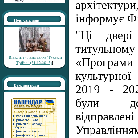
архітектури
інформує Фі
Нові світлини
"Ці двері
титульн
[
Відкриття пам'ятника "Руській
«Програ
Трійці" (31.12.2013)
]
культурно
Важливі події
2019 - 20
були де
відправл
Управлінн