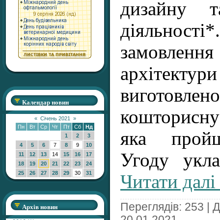
дизайну т
діяльності
замовлен
архіте
виготовл
Календар новин
кошторисн
«
Січень 2021
»
Пн
Вт
Ср
Чт
Пт
Сб
Нд
яка пройш
1
2
3
4
5
6
7
8
9
10
Угоду ук
11
12
13
14
15
16
17
18
19
20
21
22
23
24
25
26
27
28
29
30
31
Читати далі
Переглядів: 253 | 
Архів новин
20.01.2021