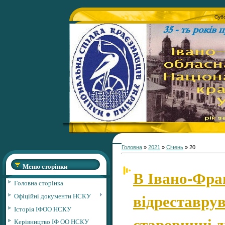
Субо
Головна
»
2021
»
Січень
»
20
Меню сторінки
В Івано-Фра
Головна сторінка
відреставрув
Офіційні документи НСКУ
Історія ІФОО НСКУ
старовинні д
Керівництво ІФ ОО НСКУ