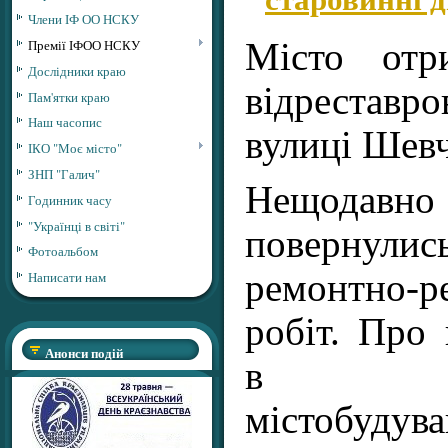
Члени ІФ ОО НСКУ
Премії ІФОО НСКУ
Місто отр
Дослідники краю
відрестав
Пам'ятки краю
Наш часопис
вулиці Шевч
ІКО "Моє місто"
ЗНП "Галич"
Нещодавно
Годинник часу
"Українці в світі"
повернулис
Фотоальбом
ремонтно-р
Написати нам
робіт. Про
Анонси подій
в деп
містобу