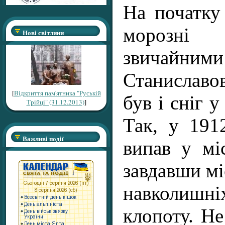
На початку
морозні
Нові світлини
звича
Станиславо
[
Відкриття пам'ятника "Руській
був і сніг у
Трійці" (31.12.2013)
]
Так, у 191
Важливі події
випав у мі
завдавши мі
навколишн
клопоту. Не