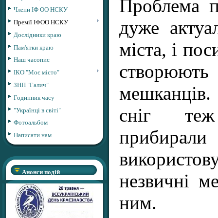
Проблема п
Члени ІФ ОО НСКУ
дуже актуа
Премії ІФОО НСКУ
Дослідники краю
міста, і пос
Пам'ятки краю
Наш часопис
створюють
ІКО "Моє місто"
ЗНП "Галич"
мешканців.
Годинник часу
сніг те
"Українці в світі"
Фотоальбом
прибирали
Написати нам
використо
Анонси подій
незвичні м
ним.