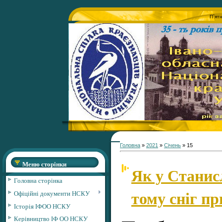
П`ят
Головна
»
2021
»
Січень
»
15
Меню сторінки
Як у Станисл
Головна сторінка
тому сніг п
Офіційні документи НСКУ
Історія ІФОО НСКУ
Керівництво ІФ ОО НСКУ