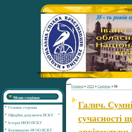
П`ят
Головна
»
2022
»
Серпень
»
06
Меню сторінки
Галич. Сумні
Головна сторінка
сучасності щ
Офіційні документи НСКУ
Історія ІФОО НСКУ
архітектури 
Керівництво ІФ ОО НСКУ