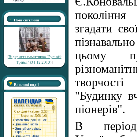
Є.Коновал
покоління
Нові світлини
згадати сво
пізнаваль
цьому п
[
Відкриття пам'ятника "Руській
Трійці" (31.12.2013)
]
різноман
творчості
Важливі події
"Будинку в
піонерів".
В період