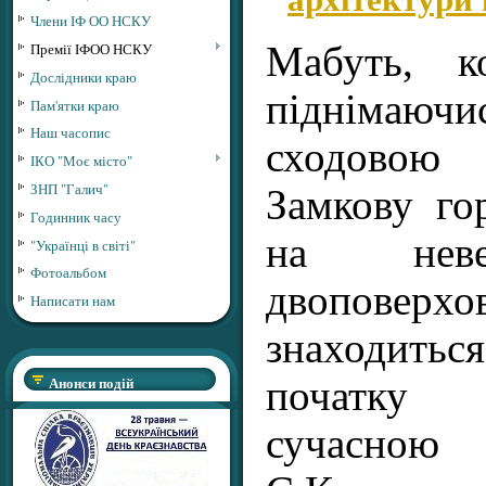
Члени ІФ ОО НСКУ
Премії ІФОО НСКУ
Мабуть, к
Дослідники краю
піднімаючи
Пам'ятки краю
Наш часопис
сходовою
ІКО "Моє місто"
ЗНП "Галич"
Замкову гор
Годинник часу
на неве
"Українці в світі"
Фотоальбом
двоповерхов
Написати нам
знаходить
Анонси подій
початку
сучасною