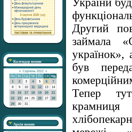
України буд
функціонал
Другий по
займала «
українок»,
Календар новин
був перед
«
Серпень 2022
»
комерційн
Пн
Вт
Ср
Чт
Пт
Сб
Нд
1
2
3
4
5
6
7
8
9
10
11
12
13
14
Тепер тут
15
16
17
18
19
20
21
22
23
24
25
26
27
28
крамниця
29
30
31
хлібопека
Архів новин
мережі 