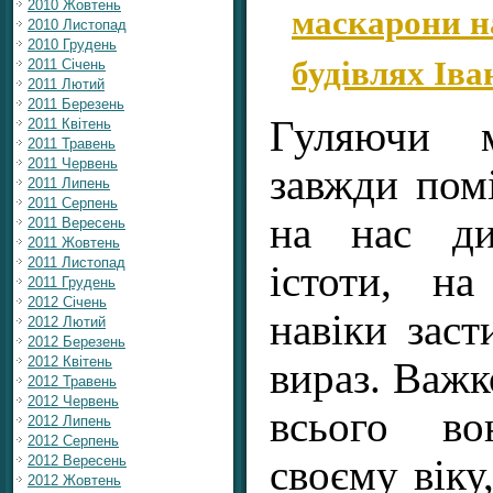
маскарони н
2010 Жовтень
2010 Листопад
2010 Грудень
будівлях Ів
2011 Січень
2011 Лютий
2011 Березень
Гуляючи 
2011 Квітень
2011 Травень
2011 Червень
завжди пом
2011 Липень
2011 Серпень
на нас ди
2011 Вересень
2011 Жовтень
2011 Листопад
істоти, н
2011 Грудень
2012 Січень
навіки заст
2012 Лютий
2012 Березень
2012 Квітень
вираз. Важк
2012 Травень
2012 Червень
всього в
2012 Липень
2012 Серпень
своєму віку
2012 Вересень
2012 Жовтень