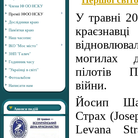
Члени ІФ ОО НСКУ
Премії ІФОО НСКУ
У травні 20
Дослідники краю
краєзнав
Пам'ятки краю
Наш часопис
відновлюв
ІКО "Моє місто"
ЗНП "Галич"
могилах д
Годинник часу
пілотів П
"Українці в світі"
Фотоальбом
війни.
Написати нам
Йосип Ш
Анонси подій
Страх (Jose
Levana St