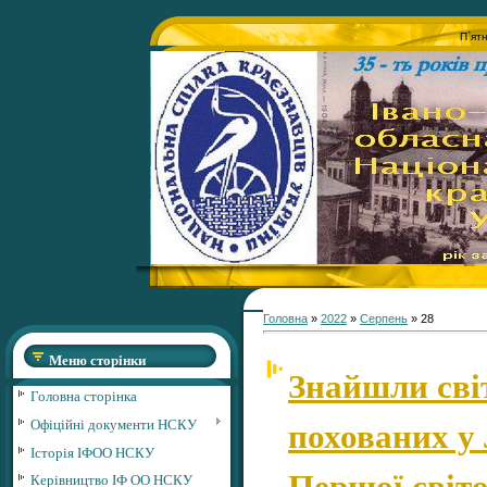
П`ят
Головна
»
2022
»
Серпень
»
28
Меню сторінки
Знайшли сві
Головна сторінка
похованих у 
Офіційні документи НСКУ
Історія ІФОО НСКУ
Першої світо
Керівництво ІФ ОО НСКУ