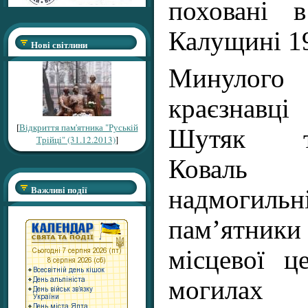
поховані 
Калущині 19
Нові світлини
Минул
краєзна
[
Відкриття пам'ятника "Руській
Шутяк т
Трійці" (31.12.2013)
]
Коваль
Важливі події
надмогильн
пам’ятники
місцевої ц
могила