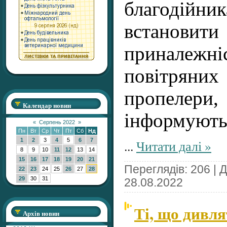
благодій
встанов
приналежніс
повітряни
пропелери,
Календар новин
інформують 
«
Серпень 2022
»
Пн
Вт
Ср
Чт
Пт
Сб
Нд
1
2
3
4
5
6
7
...
Читати далі »
8
9
10
11
12
13
14
15
16
17
18
19
20
21
Переглядів: 206 | 
22
23
24
25
26
27
28
29
30
31
28.08.2022
Ті, що дивля
Архів новин