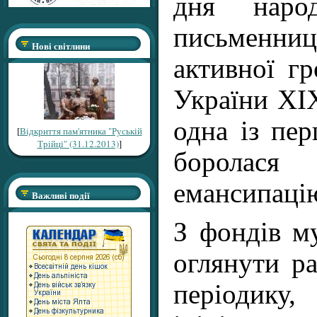
дня народ
письменниц
Нові світлини
активної гр
України ХІХ
одна із пе
[
Відкриття пам'ятника "Руській
Трійці" (31.12.2013)
]
боролас
емансипаці
Важливі події
З фондів м
оглянути ра
періодику