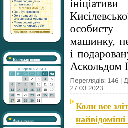
ініціа
Кисілевсь
особист
машинку, п
і подарован
Календар новин
Аскольдом 
«
Березень 2023
»
Пн
Вт
Ср
Чт
Пт
Сб
Нд
1
2
3
4
5
Переглядів: 146 | 
6
7
8
9
10
11
12
27.03.2023
13
14
15
16
17
18
19
20
21
22
23
24
25
26
27
28
29
30
31
Коли все зліт
найвідоміші 
Архів новин