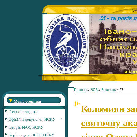
Субо
Головна
»
2023
»
Березень
»
27
Меню сторінки
Коломиян з
Головна сторінка
святочну ак
Офіційні документи НСКУ
Історія ІФОО НСКУ
гідна Олена 
Керівництво ІФ ОО НСКУ