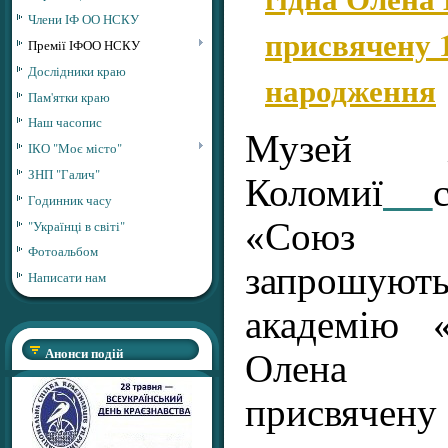
Члени ІФ ОО НСКУ
присвячену 1
Премії ІФОО НСКУ
Дослідники краю
народження
Пам'ятки краю
Наш часопис
Музей і
ІКО "Моє місто"
ЗНП "Галич"
Коломиї
Годинник часу
«Союз 
"Українці в світі"
Фотоальбом
запрошуют
Написати нам
академію 
Анонси подій
Олена К
присвячен