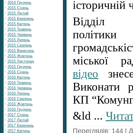
історичній 
2014 Грудень
2015 Січень
2015 Лютий
Відділ і
2015 Березень
2015 Квітень
2015 Травень
політики 
2015 Червень
2015 Липень
громадськ
2015 Серпень
2015 Вересень
2015 Жовтень
міської 
2015 Листопад
2015 Грудень
відео
знесе
2016 Січень
2016 Квітень
Виконати 
2016 Травень
2016 Червень
2016 Липень
КП “Комунг
2016 Серпень
2016 Жовтень
2016 Грудень
&ld
...
Читат
2017 Січень
2017 Лютий
2017 Березень
Переглядів: 144 | 
2017 Квітень