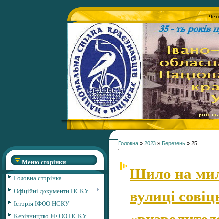
Четв
Головна
»
2023
»
Березень
»
25
Меню сторінки
Шило на мил
Головна сторінка
вулиці совіц
Офіційні документи НСКУ
Історія ІФОО НСКУ
«визволителя
Керівництво ІФ ОО НСКУ