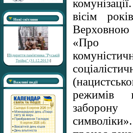
комунізац
вісім рокі
Нові світлини
Верховною
«Про з
комуністичн
[
Відкриття пам'ятника "Руській
Трійці" (31.12.2013)
]
соціалістич
(нацистсько
Важливі події
режимів 
заборону 
символіки