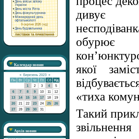
процес деко
дивує
несподіва
обурює 
кон’юнкту
Календар новин
якої заміс
«
Березень 2023
»
відбуваєть
Пн
Вт
Ср
Чт
Пт
Сб
Нд
1
2
3
4
5
6
7
8
9
10
11
12
«тиха комун
13
14
15
16
17
18
19
20
21
22
23
24
25
26
Такий прикл
27
28
29
30
31
звільненн
Архів новин