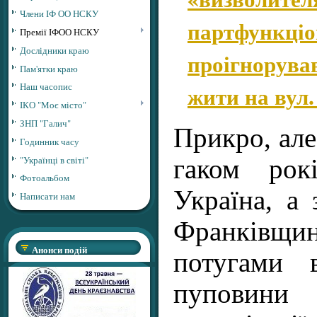
Члени ІФ ОО НСКУ
партфункціон
Премії ІФОО НСКУ
Дослідники краю
проігнорува
Пам'ятки краю
жити на вул
Наш часопис
ІКО "Моє місто"
ЗНП "Галич"
Прикро, але 
Годинник часу
"Українці в світі"
гаком рок
Фотоальбом
Україна, а 
Написати нам
Франківщин
Анонси подій
потугами в
пуповини 