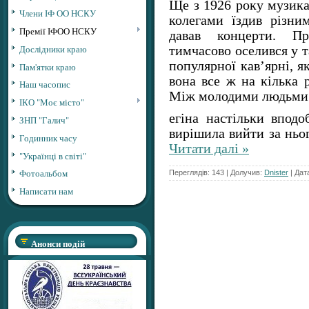
Ще з 1926 року музика
Члени ІФ ОО НСКУ
колегами їздив різни
Премії ІФОО НСКУ
давав концерти. П
Дослідники краю
тимчасово оселився у т
популярної кав’ярні, я
Пам'ятки краю
вона все ж на кілька 
Наш часопис
Між молодими людьми 
ІКО "Моє місто"
егіна настільки вподо
ЗНП "Галич"
вирішила вийти за ньо
Годинник часу
Читати далі »
"Українці в світі"
Фотоальбом
Переглядів: 143 | Долучив:
Dnister
| Дат
Написати нам
Анонси подій