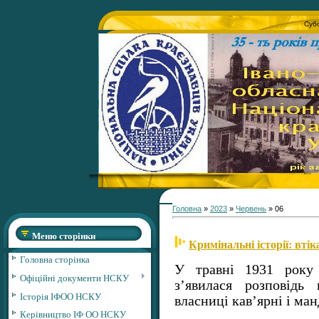
Субо
Головна
»
2023
»
Червень
»
06
Меню сторінки
Кримінальні історії: втік
Головна сторінка
У травні 1931 року 
Офіційні документи НСКУ
з’явилася розповідь
Історія ІФОО НСКУ
власниці кав’ярні і ма
Керівництво ІФ ОО НСКУ