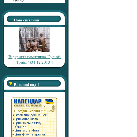
Нові світлини
[
Відкриття пам'ятника "Руській
Трійці" (31.12.2013)
]
Важливі події