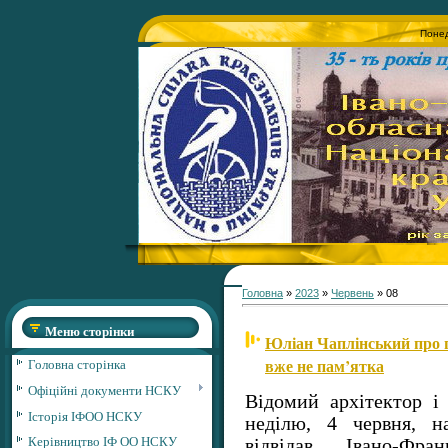
Понед
Головна
»
2023
»
Червень
»
08
Меню сторінки
Юліан Чаплінський про г
вже не пам’ятка
Головна сторінка
Офіційні документи НСКУ
Відомий архітектор і
Історія ІФОО НСКУ
неділю, 4 червня, н
Керівництво ІФ ОО НСКУ
відвідав Івано-Фр