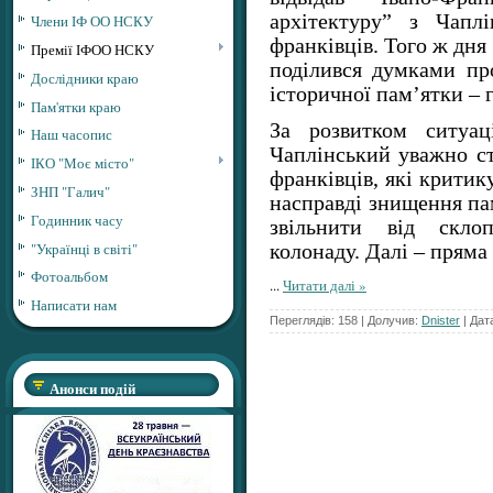
архітектуру” з Чапл
Члени ІФ ОО НСКУ
франківців. Того ж дня 
Премії ІФОО НСКУ
поділився думками пр
Дослідники краю
історичної пам’ятки – 
Пам'ятки краю
За розвитком ситуац
Наш часопис
Чаплінський уважно ст
ІКО "Моє місто"
франківців, які критик
ЗНП "Галич"
насправді знищення пам
Годинник часу
звільнити від склоп
"Українці в світі"
колонаду. Далі – пряма
Фотоальбом
...
Читати далі »
Написати нам
Переглядів: 158 | Долучив:
Dnister
| Дат
Анонси подій