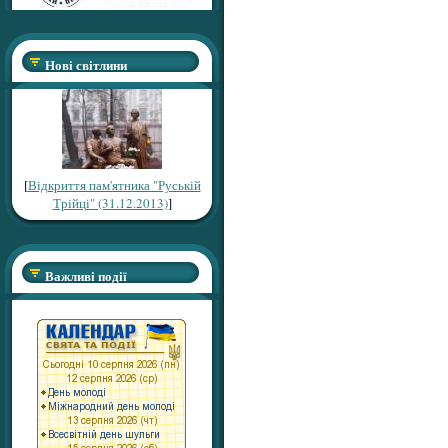
Нові світлини
[
Відкриття пам'ятника "Руській
Трійці" (31.12.2013)
]
Важливі події