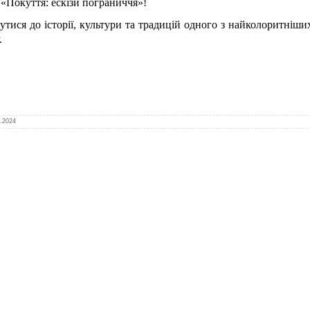
окуття: ескізи пограниччя»!
тися до історії, культури та традицій одного з найколоритніши
.
.2024