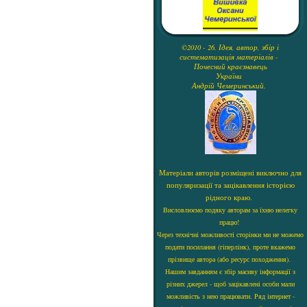
©2010 - 26. Ідея, автор, збір і
систематизація матеріалів -
Почесний краєзнавець
України
Андрій Чемеринський.
Матеріали авторів розміщені виключно для
популяризації та зацікавлення історією
рідного краю.
Висловлюємо подяку авторам за їхню нелегку
працю!
Через технічні можливості сторінки ми не можемо
подати посилання (гіперлінк), проте вкажемо
прізвище автора (або ресурс походження).
Нашим завданням є збір масиву інформації з
різних джерел - щоб зацікавлені особи мали
можливість з нею працювати. Ряд інтернет -