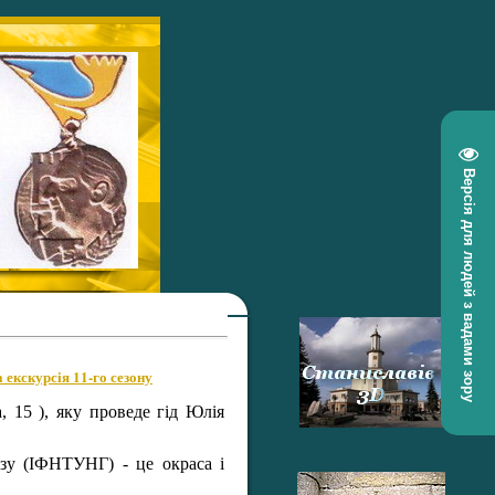
Версія для людей з вадами зору
 екскурсія 11-го сезону
, 15 ), яку проведе гід Юлія
азу (ІФНТУНГ) - це окраса і