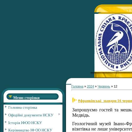
Головна
»
2024
»
Червень
»
12
Меню сторінки
#франківські_мандри 16 червня
Головна сторінка
Запрошуємо гостей та мешкан
Офіційні документи НСКУ
Медвідь.
Історія ІФОО НСКУ
Геологічний музей Івано-Фр
візитівка не лише університет
Керівництво ІФ ОО НСКУ