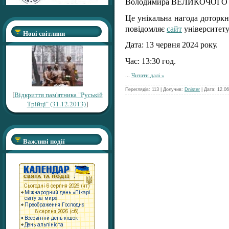
Володимира ВЕЛИКОЧОГО «П
Це унікальна нагода доторкну
повідомляє
сайт
університету
Нові світлини
Дата: 13 червня 2024 року.
Час: 13:30 год.
...
Читати далі »
Переглядів: 113 | Долучив:
Dnister
| Дата:
12.06
[
Відкриття пам'ятника "Руській
Трійці" (31.12.2013)
]
Важливі події