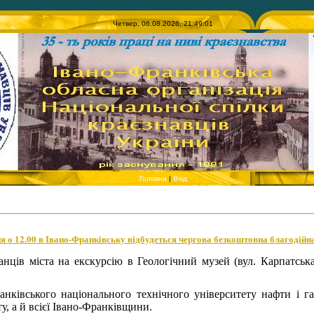
Четвер, 06.08.2026, 21:49:01
Головна
|
Вхід
 о 12.00 в Івано-Франківську відбудеться чергова безкоштовна благодійна
ців міста на екскурсію в Геологічний музей (вул. Карпатська
анківського національного технічного університету нафти і г
у, а й всієї Івано-Франківщини.