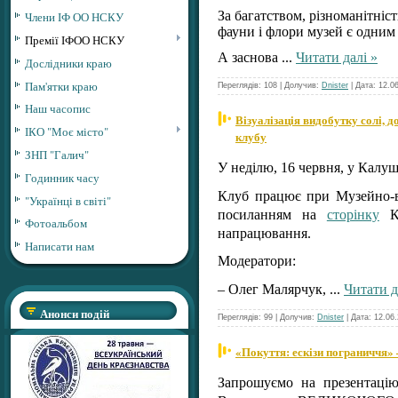
За багатством, різноманітніс
Члени ІФ ОО НСКУ
фауни і флори музей є одним 
Премії ІФОО НСКУ
А заснова
...
Читати далі »
Дослідники краю
Пам'ятки краю
Переглядів: 108 | Долучив:
Dnister
| Дата:
12.0
Наш часопис
Візуалізація видобутку солі, 
ІКО "Моє місто"
клубу
ЗНП "Галич"
У неділю, 16 червня, у Калуш
Годинник часу
Клуб працює при Музейно-ви
"Українці в світі"
посиланням на
сторінку
Ка
Фотоальбом
напрацювання.
Написати нам
Модератори:
– Олег Малярчук,
...
Читати д
Анонси подій
Переглядів: 99 | Долучив:
Dnister
| Дата:
12.06
«Покуття: ескізи пограниччя»
Запрошуємо на презентацію