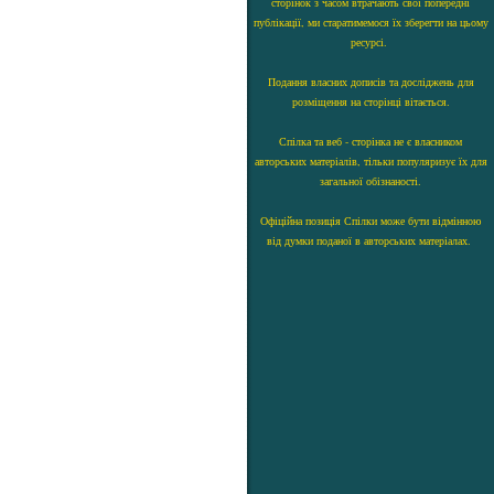
сторінок з часом втрачають свої попередні
публікації, ми старатимемося їх зберегти на цьому
ресурсі.
Подання власних дописів та досліджень для
розміщення на сторінці вітається.
Спілка та веб - сторінка не є власником
авторських матеріалів, тільки популяризує їх для
загальної обізнаності.
Офіційна позиція Спілки може бути відмінною
від думки поданої в авторських матеріалах.