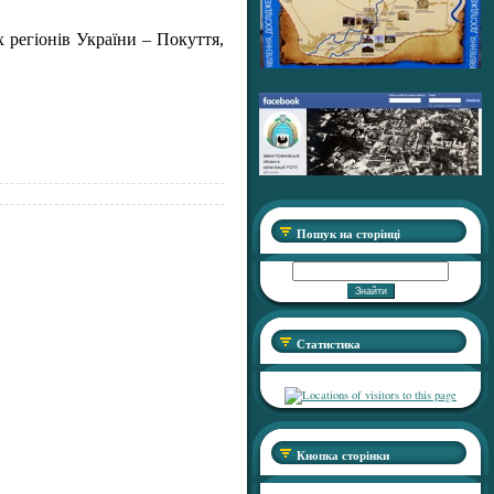
х регіонів України – Покуття,
Пошук на сторінці
Статистика
Кнопка сторінки