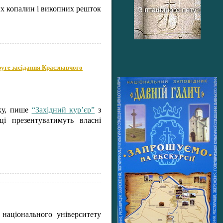
них копалин і викопних решток
руге засідання Краєзнавчого
оку, пише
“Західний кур’єр”
з
ці презентуватимуть власні
національного університету