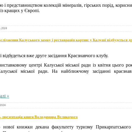
тю і представництвом колекцій мінералів, гірських порід, корис
із кращих у Європі.
6.2024
дослідження Калуського замку і реставрація картин: у Калуші відбудеться д
і відбудеться вже друге засідання Краєзнавчого клубу.
ставковому центрі Калуської міської ради із квітня цього р
луської міської ради. На найближчому засіданні краєзнав
алі »
.2024
 – презентація книги Володимира Великочого
 нової книжки декана факультету туризму Прикарпатського 