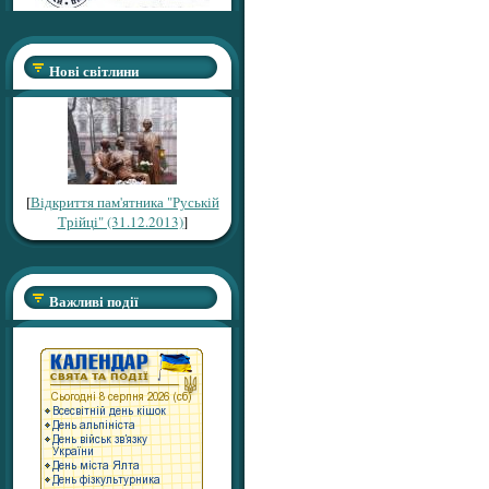
Нові світлини
[
Відкриття пам'ятника "Руській
Трійці" (31.12.2013)
]
Важливі події