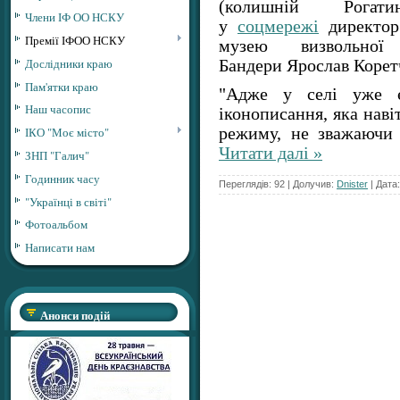
(колишній Рогат
Члени ІФ ОО НСКУ
у
соцмережі
директор 
Премії ІФОО НСКУ
музею визвольної
Дослідники краю
Бандери Ярослав Корет
Пам'ятки краю
"Адже у селі уже є 
Наш часопис
іконописання, яка наві
ІКО "Моє місто"
режиму, не зважаючи
Читати далі »
ЗНП "Галич"
Годинник часу
Переглядів: 92 | Долучив:
Dnister
| Дата
"Українці в світі"
Фотоальбом
Написати нам
Анонси подій