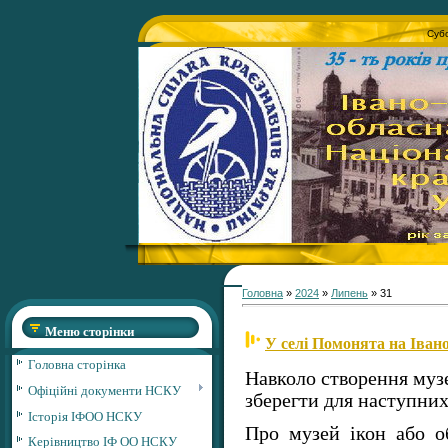
Субо
Головна
»
2024
»
Липень
»
31
Меню сторінки
У селі Помонята на Іван
Головна сторінка
Навколо створення муз
Офіційні документи НСКУ
зберегти для наступних
Історія ІФОО НСКУ
Про музей ікон або о
Керівництво ІФ ОО НСКУ