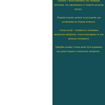
сторінок з часом втрачають свої попередні
публікації, ми старатимемося їх зберегти на цьому
ресурсі.
Подання власних дописів та досліджень для
розміщення на сторінці вітається.
Спілка та веб - сторінка не є власником
авторських матеріалів, тільки популяризує їх для
загальної обізнаності.
Офіційна позиція Спілки може бути відмінною
від думки поданої в авторських матеріалах.