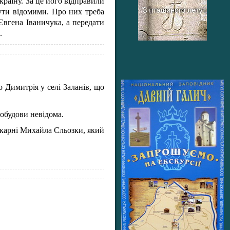
раїну. За це його відправили
бути відомими. Про них треба
Євгена Іваничука, а передати
.
 Димитрія у селі Заланів, що
 побудови невідома.
рукарні Михайла Сльозки, який