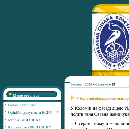
Головна
»
2024
»
Серпень
»
13
Меню сторінки
У Коломиї відкрили скульпту
Головна сторінка
У Коломиї на фасаді ліцею №
Офіційні документи НСКУ
політвʼязня Євгена Іваничука
Історія ІФОО НСКУ
«10 серпня йому б мало вип
Керівництво ІФ ОО НСКУ