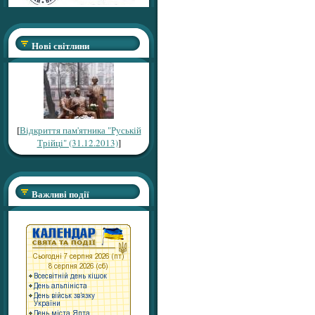
Нові світлини
[
Відкриття пам'ятника "Руській
Трійці" (31.12.2013)
]
Важливі події