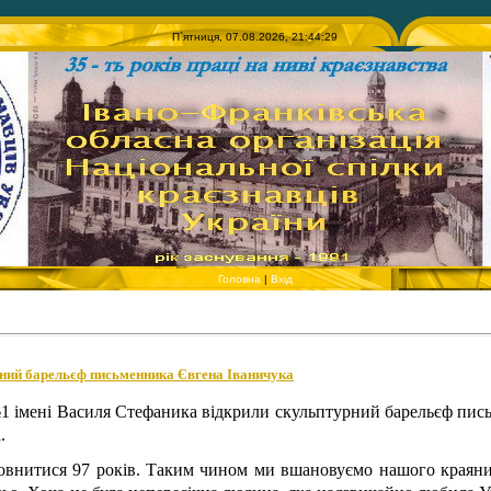
П`ятниця, 07.08.2026, 21:44:29
Головна
|
Вхід
рний барельєф письменника Євгена Іваничука
1 імені Василя Стефаника відкрили скульптурний барельєф пись
.
овнитися 97 років. Таким чином ми вшановуємо нашого краяни