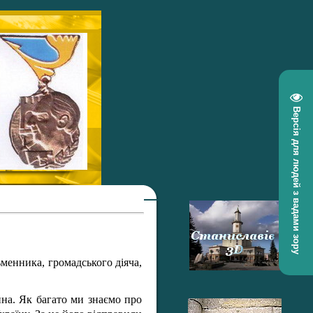
Версія для людей з вадами зору
менника, громадського діяча,
на. Як багато ми знаємо про