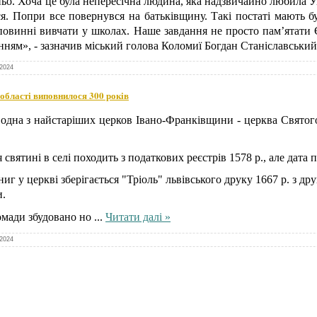
ьо. Хоча це була непересічна людина, яка надзвичайно любила Ук
ся. Попри все повернувся на батьківщину. Такі постаті мають 
я повинні вивчати у школах. Наше завдання не просто памʼятати 
нням», - зазначив міський голова Коломиї Богдан Станіславський
.2024
 області виповнилося 300 років
а одна з найстаріших церков Івано-Франківщини - церква Святого
 святині в селі походить з податкових реєстрів 1578 р., але дата
ниг у церкві зберігається "Тріоль" львівського друку 1667 р. з д
и.
ромади збудовано но
...
Читати далі »
.2024