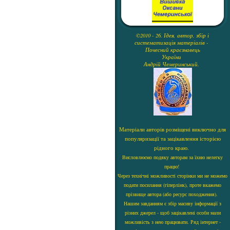
©2010 - 26. Ідея, автор, збір і
систематизація матеріалів -
Почесний краєзнавець
України
Андрій Чемеринський.
Матеріали авторів розміщені виключно для
популяризації та зацікавлення історією
рідного краю.
Висловлюємо подяку авторам за їхню нелегку
працю!
Через технічні можливості сторінки ми не можемо
подати посилання (гіперлінк), проте вкажемо
прізвище автора (або ресурс походження).
Нашим завданням є збір масиву інформації з
різних джерел - щоб зацікавлені особи мали
можливість з нею працювати. Ряд інтернет -