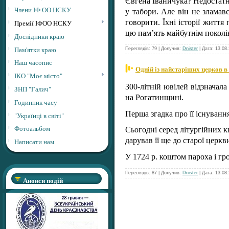
Євгена Іваничука? Недостатн
Члени ІФ ОО НСКУ
у табори. Але він не зламав
говорити. Їхні історії житт
Премії ІФОО НСКУ
цю памʼять майбутнім поколі
Дослідники краю
Пам'ятки краю
Переглядів: 79 | Долучив:
Dnister
| Дата:
13.08
Наш часопис
Одній із найстаріших церков в
ІКО "Моє місто"
300-літній ювілей відзначал
ЗНП "Галич"
на Рогатинщині.
Годинник часу
Перша згадка про її існування
"Українці в світі"
Фотоальбом
Сьогодні серед літургійних к
дарував її ще до старої церкв
Написати нам
У 1724 р. коштом пароха і г
Переглядів: 87 | Долучив:
Dnister
| Дата:
13.08
Анонси подій