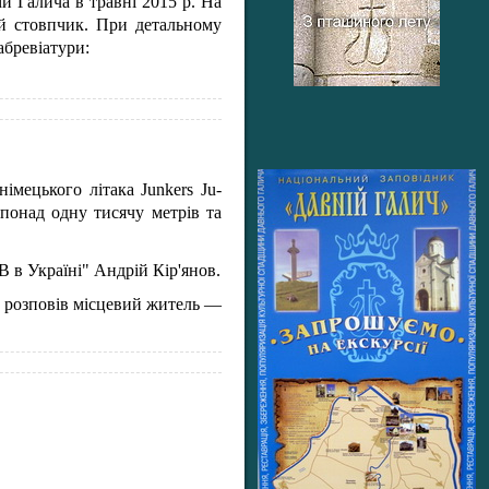
и Галича в травні 2015 р. На
ний стовпчик. При детальному
абревіатури:
імецького літака Junkers Ju-
 понад одну тисячу метрів та
В в Україні" Андрій Кір'янов.
м розповів місцевий житель —