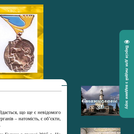
Версія для людей з вадами зору
Здається, що ще є невідомого
ганів – натомість, є об’єкти,
.