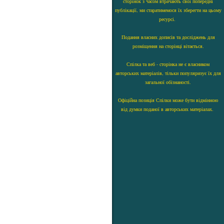
сторінок з часом втрачають свої попередні
публікації, ми старатимемося їх зберегти на цьому
ресурсі.
Подання власних дописів та досліджень для
розміщення на сторінці вітається.
Спілка та веб - сторінка не є власником
авторських матеріалів, тільки популяризує їх для
загальної обізнаності.
Офіційна позиція Спілки може бути відмінною
від думки поданої в авторських матеріалах.