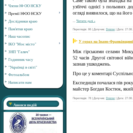
Саме такою була знахідка на
Члени ІФ ОО НСКУ
узбіччі однієї з польових д
огляді виявилося, що на його
Премії ІФОО НСКУ
Дослідники краю
...
Читати далі »
Пам'ятки краю
Переглядів: 86 | Долучив:
Dnister
| Дата:
27.08
Наш часопис
У горах на Івано-Франківщині 
ІКО "Моє місто"
ЗНП "Галич"
Між гірськими селами Мик
52 часів Другої світової ві
Годинник часу
зазнав ушкоджень.
"Українці в світі"
Про це у коментарі Суспільно
Фотоальбом
Написати нам
Експедиція почалася пів рок
майстер Богдан Костюк, яки
Переглядів: 78 | Долучив:
Dnister
| Дата:
27.08
Анонси подій