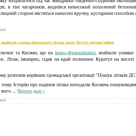
 яку натрапилося під час мандрівки південно-східними околицям
оріг, в тіні чагарників, виднівся невисокий похилений бетон
 лицевій стороні містяться нанесені вручну, кустарним способом 
.2024
знайшли уламки німецького літака часів Другої світової війни
уличин та Космач, що на
Івано-Франківщині
, знайшли уламки н
йни. Літак, імовірно, сідав на край полонини Куратул на висоті
му розповів керівник громадської організації "Пошук літаків ДС
у тому. Історію про падіння літака неподалік Космача пошуковця
й виго
...
Читати далі »
.2024