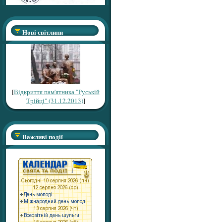
Нові світлини
[
Відкриття пам'ятника "Руській
Трійці" (31.12.2013)
]
Важливі події