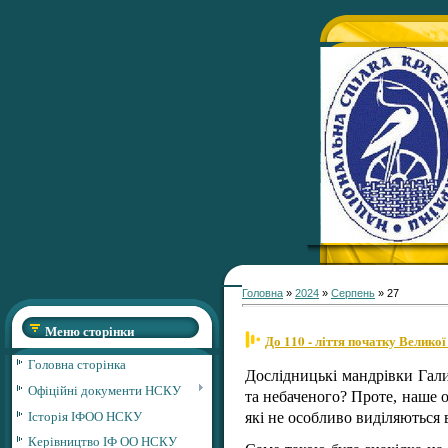
Головна
»
2024
»
Серпень
»
27
Меню сторінки
До 110 - ліття початку Велико
Головна сторінка
Дослідницькі мандрівки Гали
Офіційні документи НСКУ
та небаченого? Проте, наше о
Історія ІФОО НСКУ
які не особливо виділяються 
Керівництво ІФ ОО НСКУ