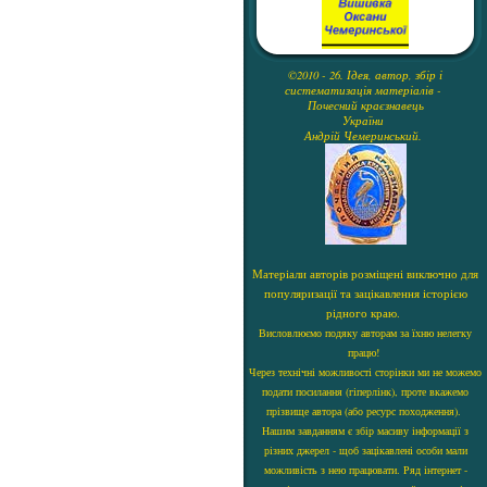
©2010 - 26. Ідея, автор, збір і
систематизація матеріалів -
Почесний краєзнавець
України
Андрій Чемеринський.
Матеріали авторів розміщені виключно для
популяризації та зацікавлення історією
рідного краю.
Висловлюємо подяку авторам за їхню нелегку
працю!
Через технічні можливості сторінки ми не можемо
подати посилання (гіперлінк), проте вкажемо
прізвище автора (або ресурс походження).
Нашим завданням є збір масиву інформації з
різних джерел - щоб зацікавлені особи мали
можливість з нею працювати. Ряд інтернет -