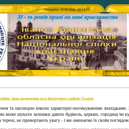
Понеділок, 10.08.2026, 06:24:23
Головна
|
Вхід
ї війни. Знак позначення меж фортечного району Галича
чем та околицею інколи характерні неочікуваними знахідками. 
ко може шукати залишки давніх будівель, церкви, городищ чи кур
в терені, не привертають увагу - і ми оминаємо їх своїм поглядом