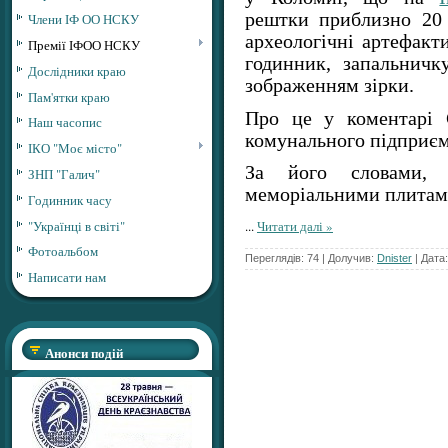
рештки приблизно 20
Члени ІФ ОО НСКУ
археологічні артефакт
Премії ІФОО НСКУ
годинник, запальничку
Дослідники краю
зображенням зірки.
Пам'ятки краю
Про це у коментарі 
Наш часопис
комунального підприєм
ІКО "Моє місто"
За його словами,
ЗНП "Галич"
меморіальними плитами
Годинник часу
"Українці в світі"
...
Читати далі »
Фотоальбом
Переглядів: 74 | Долучив:
Dnister
| Дата
Написати нам
Анонси подій