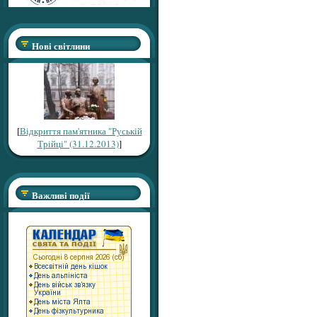
Нові світлини
[
Відкриття пам'ятника "Руській
Трійці" (31.12.2013)
]
Важливі події