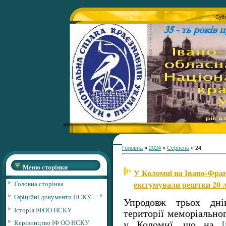
Субо
Головна
»
2024
»
Серпень
»
24
Меню сторінки
У Коломиї на Івано-Фра
ексгумували рештки 20 
Головна сторінка
Офіційні документи НСКУ
Упродовж трьох дні
Історія ІФОО НСКУ
території меморіально
Керівництво ІФ ОО НСКУ
у Коломиї, що на