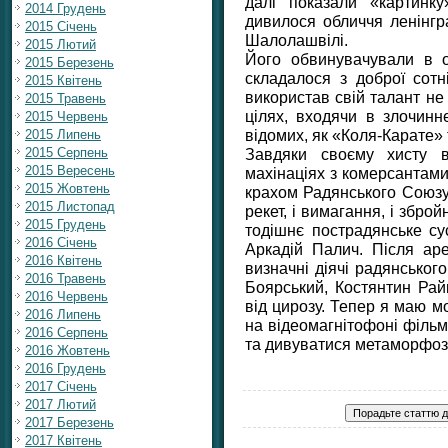
далі показали «картинк
2014 Грудень
дивилося обличчя ленінгра
2015 Січень
Шалолашвілі.
2015 Лютий
Його обвинувачували в о
2015 Березень
складалося з доброї сотн
2015 Квітень
використав свій талант не
2015 Травень
цілях, входячи в злочинн
2015 Червень
відомих, як «Коля-Карате»
2015 Липень
Завдяки своєму хисту в
2015 Серпень
2015 Вересень
махінаціях з комерсантами
2015 Жовтень
крахом Радянського Союзу. 
2015 Листопад
рекет, і вимагання, і збро
2015 Грудень
тодішнє пострадянське су
2016 Січень
Аркадій Палич. Після аре
2016 Квітень
визначні діячі радянського
2016 Травень
Боярський, Костянтин Рай
2016 Червень
від цирозу. Тепер я маю м
2016 Липень
на відео­магнітофоні філь
2016 Серпень
та дивуватися метаморфоз
2016 Жовтень
2016 Грудень
2017 Січень
2017 Лютий
2017 Березень
2017 Квітень