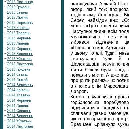
2012 Листопад
винищувача Аркадій Шало
2012 Грудень
актор, який теж працюв
2013 Січень
тодішньому Ленінграді. Ві
2013 Лютий
Серед найвідоміших: «Ос
2013 Березень
діло» і «Три проценти риз
2013 Квітень
Наступної днини всім подя
2013 Травень
меланхолійно і незатишн
2013 Червень
зібрався відзначити 
2013 Липень
«Прикарпаття». Артисти і 
2013 Серпень
у цьому готелі. Туди і на
2013 Вересень
святкуванні були й ми
2013 Жовтень
Шалолашвілі незмінно виг
2013 Листопад
тости. Опісля були танці, 
2013 Грудень
поїхали з міста. А вже на
2014 Січень
2014 Лютий
проценти ризику» на велик
2014 Березень
в кінотеатрі ім. Мирослава
2014 Квітень
Лавров.
2014 Травень
Кожен з учасників проек
2014 Червень
горбачовська перебудов
2014 Липень
відкривалися невідомі ст
2014 Серпень
спливали давно замовчува
2014 Вересень
якось інформаційна прогр
2014 Жовтень
Враз мені «різануло вуха
2014 Листопад