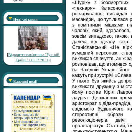
«Шурік» з безсмертних г
«технаря» Катасонова
розчарування, виглядав 
Нові світлини
масандри, що тут лилася р
з помітними мішками під
чоловік, який, здавалося
зовсім випадково, такою, 
далека від ідеалу, така
Станіславський «Не вір
кумедний персонаж, ство
[
Відкриття пам'ятника "Руській
викликав співчуття, аніж з
Трійці" (31.12.2013)
]
розповідав, що втомився о
на Західній Україні його
кажуть при зустрічі «Слава
У нього був якийсь депре
Важливі події
викликати дружину з міст
йому постав Кіріл Лавр
лауреат Державних премі
аристократ з діда-прадід
свідомого будівничого к
стереотипні образи в
революціонерів, двіч
пролетаріату». Статний, 
донькою-студенткою Маш