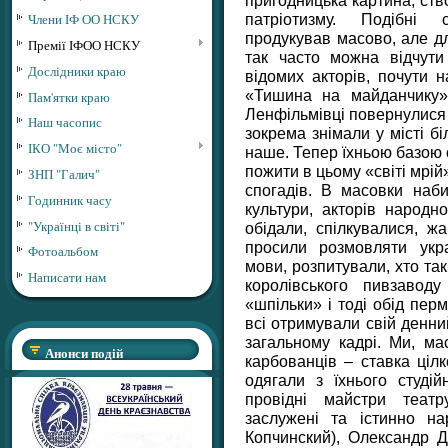
патріотизму. Подібні с
Члени ІФ ОО НСКУ
продукував масово, але дл
Премії ІФОО НСКУ
так часто можна відчути
Дослідники краю
відомих акторів, почути на
«Тишина на майданчику», 
Пам'ятки краю
Ленфільмівці повернулися я
Наш часопис
зокрема знімали у місті б
ІКО "Моє місто"
наше. Тепер їхньою базою 
пожити в цьому «світі мрій
ЗНП "Галич"
спогадів. В масовки наби
Годинник часу
культури, акторів народн
"Українці в світі"
обідали, спілкувалися, жа
просили розмовляти укра
Фотоальбом
мови, розпитували, хто так
Написати нам
королівського пивзаводу
«шпільки» і тоді обід пер
всі отримували свій денни
загальному кадрі. Ми, ма
Анонси подій
карбованців – ставка ціл
одягали з їхнього студій
провідні майстри театр
заслужені та істинно на
Копчинский), Олександр Д