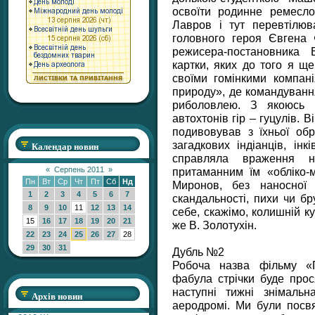
освоїти родинне ремесло
Лавров і тут перевтілюв
головного героя Євгена 
режисера-постановника 
картки, яких до того я щ
своїми гомінкими компан
природу», де командування
риболовлею. З якоюсь 
автохтонів гір – гуцулів. 
подивовував з їхньої обр
загадкових індіанців, ін
Календар новин
справляла враження н
притаманним їм «обліко-м
«
Серпень 2011
»
Пн
Вт
Ср
Чт
Пт
Сб
Нд
Миронов, без наносної зі
1
2
3
4
5
6
7
скандальності, пихи чи бр
8
9
10
11
12
13
14
себе, скажімо, колишній к
15
16
17
18
19
20
21
же В. Золотухін.
22
23
24
25
26
27
28
29
30
31
Дубль №2
Робоча назва фільму «П
фабула стрічки буде прос
наступні тижні знімаль
Архів новин
аеродромі. Ми були посвя