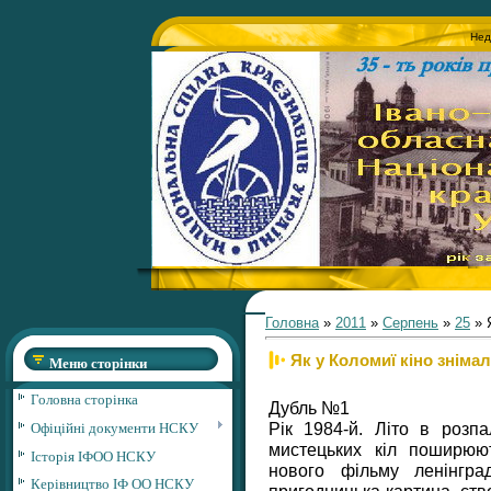
Нед
Головна
»
2011
»
Серпень
»
25
» 
Як у Коломиї кіно зніма
Меню сторінки
Головна сторінка
Дубль №1
Офіційні документи НСКУ
Рік 1984-й. Літо в розпа
мистецьких кіл поширюю
Історія ІФОО НСКУ
нового фільму ленінград
Керівництво ІФ ОО НСКУ
пригодницька картина, ств