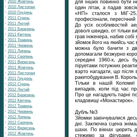
для інших повинно бути не
2010 Жовтень
один літак, а падав зовсі
2010 Листопад
2010 Грудень
«НП» сталося з МіГ-25.
2011 Січень
професіонали, пересічний 
2011 Лютий
До усіх особливостей ае
2011 Березень
доволі швидко, от тільки в
2011 Квітень
грав інженера, набив собі ґ
2011 Травень
зйомок його на якийсь час 
2011 Червень
можна було бачити з дв
2011 Липень
допомагали безжурно корот
2011 Серпень
середині 1960-х, десь бу
2011 Вересень
піруетами потужних реактив
2011 Жовтень
варто нагадати, що після 
2011 Листопад
ракетобудування В. Корольо
2011 Грудень
Тільки в нашій Коломиї
2012 Січень
випадків, коли під час п
2012 Лютий
Про це нагадують парні п
2012 Березень
кладовищі «Монастирок».
2012 Квітень
2012 Травень
Дубль №3
2012 Червень
2012 Липень
Зйомки закінчувалися десь
2012 Серпень
дні. Заключна сцена зніма
2012 Вересень
шахи. По вікнах цюрить 
2012 Жовтень
стежимо за фігурами. «