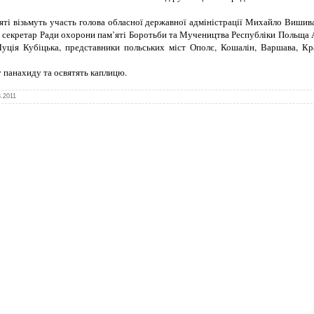
яті візьмуть участь голова обласної державної адміністрації Михайло Вишив
 секретар Ради охорони пам’яті Боротьби та Мучеництва Республіки Польща 
уція Кубіцька, представники польських міст Ополє, Кошалін, Варшава, Кра
 панахиду та освятять каплицю.
8.2011