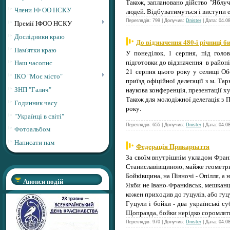
Також, заплановано дійство "Яблуч
Члени ІФ ОО НСКУ
людей. Відбуватимуться і виступи 
Переглядів: 799 | Долучив:
Dnister
| Дата:
04.0
Премії ІФОО НСКУ
Дослідники краю
До відзначення 480-ї річниці 
Пам'ятки краю
У понеділок, 1 серпня, під голов
підготовки до відзначення в районі
Наш часопис
21 серпня цього року у селищі Об
ІКО "Моє місто"
приїзд офіційної делегації з м. Та
ЗНП "Галич"
наукова конференція, презентації х
Також для молодіжної делегація з 
Годинник часу
року.
"Українці в світі"
Переглядів: 655 | Долучив:
Dnister
| Дата:
04.0
Фотоальбом
Написати нам
Федерація Прикарпаття
За своїм внутрішнім укладом Фран
Станиславівщиною, майже геометрич
Бойківщина, на Півночі - Опілля, а 
Анонси подій
Якби не Івано-Франківськ, мешканці
кожен приходив до гуцулів, або гуцу
Гуцули і бойки - два українські с
Щоправда, бойки нерідко соромлятьс
Переглядів: 970 | Долучив:
Dnister
| Дата:
04.0