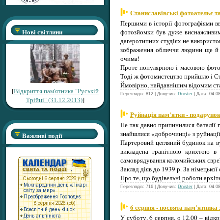
Станиславівські фотоательє т
Першими в історії фотографіями вв
Нові світлини
фотозйомки був дуже виснажливим
дагеротипних студіях не використов
зображення обличчя людини ще й в
очима!
Проте популярною і масовою фотогр
Тоді ж фотомистецтво прийшло і Ст
Ймовірно, найдавнішим відомим ст
[
Відкриття пам'ятника "Руській
Переглядів: 812 | Долучив:
Dnister
| Дата:
04.0
Трійці" (31.12.2013)
]
Руйнація пам'ятки - подарунок
Не так давно припинилися баталії г
знайшлися «доброчинці» з руйнації
Важливі події
Партеровий цегляний будинок на в
викладена гранітною крихтою в 
самоврядування коломийських євреїв
Заклад діяв до 1939 р. За німецької
Про те, що будівельні роботи архіт
Переглядів: 716 | Долучив:
Dnister
| Дата:
04.0
6 серпня - посвята пам'ятника
У суботу, 6 серпня, о 12.00 – відк