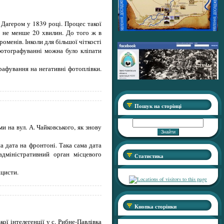
 Дагером у 1839 році. Процес такої
 не менше 20 хвилин. До того ж в
оменів. Інколи для більшої чіткості
фотографуванні можна було кліпати
рафування на негативні фотоплівки.
Пошук на сторінці
и на вул. А. Чайковського, як знову
 дата на фронтоні. Така сама дата
дміністративний орган місцевого
Статистика
ацисти.
Кнопка сторінки
ої інтелегенції у с. Рибне-Павлівка