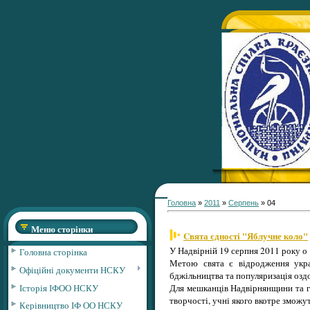
Головна
»
2011
»
Серпень
»
04
Меню сторінки
Cвята єдності "Яблучне коло"
У Надвірній 19 серпня 2011 року о
Головна сторінка
Метою свята є відродження украї
Офіційні документи НСКУ
бджільництва та популяризація озд
Історія ІФОО НСКУ
Для мешканців Надвірнянщини та г
творчості, учні якого вкотре зможу
Керівництво ІФ ОО НСКУ