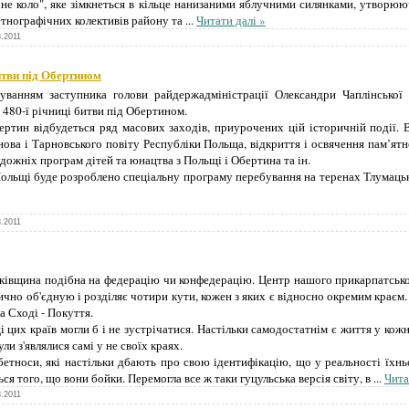
не коло", яке зімкнеться в кільце нанизаними яблучними силянками, утворюю
етнографічних колективів району та
...
Читати далі »
8.2011
битви під Обертином
уванням заступника голови райдержадміністрації Олександри Чаплінської 
 480-ї річниці битви під Обертином.
ертин відбудеться ряд масових заходів, приурочених цій історичній події. 
рнова і Тарновського повіту Республіки Польща, відкриття і освячення пам’ят
удожніх програм дітей та юнацтва з Польщі і Обертина та ін.
Польщі буде розроблено спеціальну програму перебування на теренах Тлумацьк
8.2011
ківщина подібна на федерацію чи конфедерацію. Центр нашого прикарпатсько
но об'єдную і розділяє чотири кути, кожен з яких є відносно окремим краєм. Н
на Сході - Покуття.
 цих країв могли б і не зустрічатися. Настільки самодостатнім є життя у кож
ли з'являлися самі у не своїх краях.
убетноси, які настільки дбають про свою ідентифікацію, що у реальності їхньо
я того, що вони бойки. Перемогла все ж таки гуцульська версія світу, в
...
Чита
8.2011