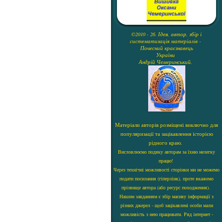
©2010 - 26. Ідея, автор, збір і
систематизація матеріалів -
Почесний краєзнавець
України
Андрій Чемеринський.
Матеріали авторів розміщені виключно для
популяризації та зацікавлення історією
рідного краю.
Висловлюємо подяку авторам за їхню нелегку
працю!
Через технічні можливості сторінки ми не можемо
подати посилання (гіперлінк), проте вкажемо
прізвище автора (або ресурс походження).
Нашим завданням є збір масиву інформації з
різних джерел - щоб зацікавлені особи мали
можливість з нею працювати. Ряд інтернет -