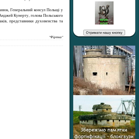
анюк, Генеральний консул Польщі у
Анджей Кунерту, голова Польського
ків, представники духовенства та
"Фіртка"