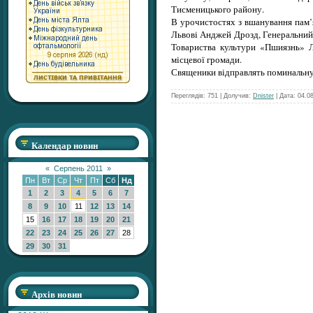
Тисменицького району.
В урочистостях з вшанування пам’
Львові Анджей Дрозд, Генеральний
Товариства культури «Пшиязнь» Л
місцевої громади.
Священики відправлять поминальну
Переглядів: 751 | Долучив:
Dnister
| Дата:
04.0
Календар новин
«
Серпень 2011
»
Пн
Вт
Ср
Чт
Пт
Сб
Нд
1
2
3
4
5
6
7
8
9
10
11
12
13
14
15
16
17
18
19
20
21
22
23
24
25
26
27
28
29
30
31
Архів новин