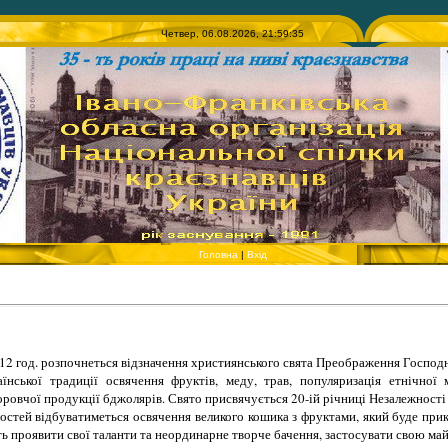
Четвер, 06.08.2026, 21:59:35
Головна
|
Вхід
 12 год. розпочнеться відзначення християнського свята Преображення Господ
нської традиції освячення фруктів, меду, трав, популяризація етнічної м
оровчої продукції бджолярів. Свято присвячується 20-ій річниці Незалежності
остей відбуватиметься освячення великого кошика з фруктами, який буде пр
ть проявити свої таланти та неординарне творче бачення, застосувати свою май