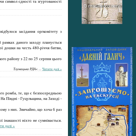
чи символ єдності та згуртованості
відбулося засідання оргкомітету з
В рамках даного заходу планується
ної дошки на честь 480-річчя битви,
ого району з 22 по 25 серпня цього
Тлумацька РДА
<
...
Читати далі »
го ромба, те, що є безпосередньою
а Півдні - Гуцульщина, на Заході -
ному з них. Звичайно, що хоча б раз
ї інакшості ніхто не сумнівається.
ти далі »