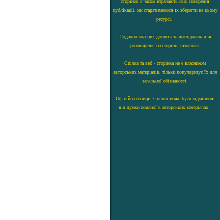
сторінок з часом втрачають свої попередні
публікації, ми старатимемося їх зберегти на цьому
ресурсі.
Подання власних дописів та досліджень для
розміщення на сторінці вітається.
Спілка та веб - сторінка не є власником
авторських матеріалів, тільки популяризує їх для
загальної обізнаності.
Офіційна позиція Спілки може бути відмінною
від думки поданої в авторських матеріалах.