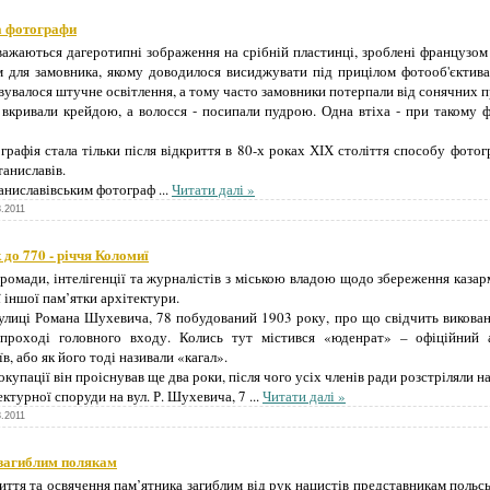
а фотографи
ажаються дагеротипні зображення на срібній пластинці, зроблені французом
 для замовника, якому доводилося висиджувати під прицілом фотооб'єктива
увалося штучне освітлення, а тому часто замовники потерпали від сонячних пр
кривали крейдою, а волосся - посипали пудрою. Одна втіха - при такому 
афія стала тільки після відкриття в 80-х роках ХІХ століття способу фотог
аниславів.
аниславівським фотограф
...
Читати далі »
8.2011
 до 770 - річчя Коломиї
ромади, інтелігенції та журналістів з міською владою щодо збереження казарм
 іншої пам’ятки архітектури.
улиці Романа Шухевича, 78 побудований 1903 року, про що свідчить викована
проході головного входу. Колись тут містився «юденрат» – офіційний а
, або як його тоді називали «кагал».
 окупації він проіснував ще два роки, після чого усіх членів ради розстріляли н
ектурної споруди на вул. Р. Шухевича, 7
...
Читати далі »
8.2011
 загиблим полякам
риття та освячення пам’ятника загиблим від рук нацистів представникам польськ