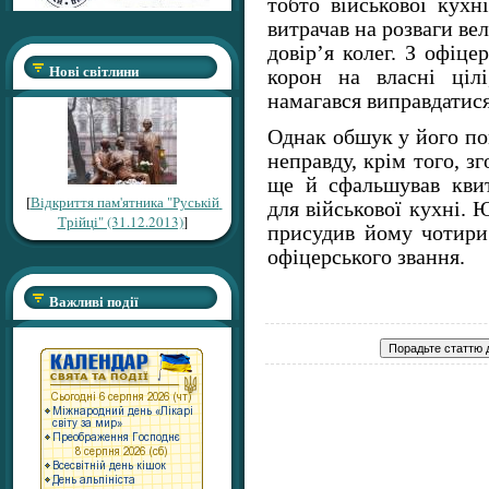
тобто військової кухн
витрачав на розваги ве
довір’я колег. З офіце
Нові світлини
корон на власні ціл
намагався виправдатися
Однак обшук у його по
неправду, крім того, з
ще й сфальшував квит
[
Відкриття пам'ятника "Руській
для військової кухні. 
Трійці" (31.12.2013)
]
присудив йому чотири 
офіцерського звання.
Важливі події