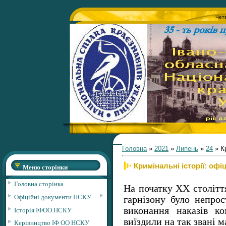
Четв
Головна
»
2021
»
Липень
»
24
» Кр
Кримінальні історії: оф
Меню сторінки
Головна сторінка
На початку ХХ століття
Офіційні документи НСКУ
гарнізону було непро
Історія ІФОО НСКУ
виконання наказів ко
виїздили на так звані м
Керівництво ІФ ОО НСКУ