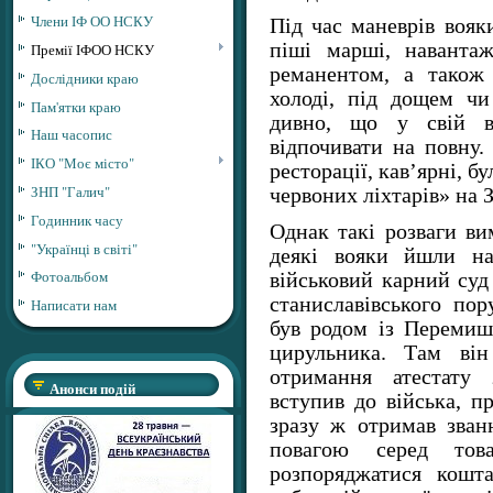
Члени ІФ ОО НСКУ
Під час маневрів вояк
піші марші, наванта
Премії ІФОО НСКУ
реманентом, а також
Дослідники краю
холоді, під дощем ч
Пам'ятки краю
дивно, що у свій в
Наш часопис
відпочивати на повну.
ІКО "Моє місто"
ресторації, кав’ярні, б
ЗНП "Галич"
червоних ліхтарів» на 
Годинник часу
Однак такі розваги ви
"Українці в світі"
деякі вояки йшли на
Фотоальбом
військовий карний суд
станиславівського по
Написати нам
був родом із Перемишл
цирульника. Там він
отримання атестату 
Анонси подій
вступив до війська, п
зразу ж отримав зван
повагою серед тов
розпоряджатися кошт