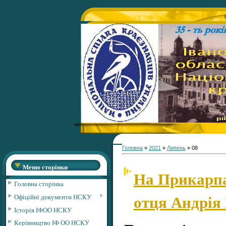
Головна
»
2021
»
Липень
»
08
Меню сторінки
На Прикарпа
Головна сторінка
отця Андрія
Офіційні документи НСКУ
Історія ІФОО НСКУ
Керівництво ІФ ОО НСКУ