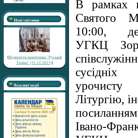
В рамках 
Святого 
Нові світлини
10:00, д
УГКЦ Зор
співслужін
[
Відкриття пам'ятника "Руській
Трійці" (31.12.2013)
]
сусідніх 
урочист
Важливі події
Літургію, і
посилання
Івано-Франк