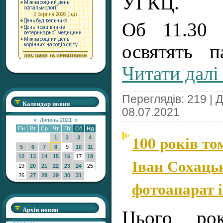
УГКЦ.
Об 11.30 
освятять 
Читати далі
Переглядів: 219 | 
Календар новин
08.07.2021
«
Липень 2021
»
Пн
Вт
Ср
Чт
Пт
Сб
Нд
100 років то
1
2
3
4
5
6
7
8
9
10
11
12
13
14
15
16
17
18
Іван Сохаць
19
20
21
22
23
24
25
26
27
28
29
30
31
фотоапарат і
Архів новин
Цього ро