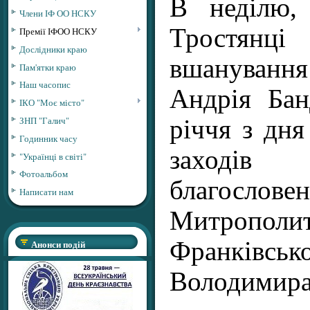
В неділю,
Члени ІФ ОО НСКУ
Тростян
Премії ІФОО НСКУ
Дослідники краю
вшануван
Пам'ятки краю
Наш часопис
Андрія Бан
ІКО "Моє місто"
ЗНП "Галич"
річчя з дня
Годинник часу
заходів
"Українці в світі"
Фотоальбом
благослове
Написати нам
Митроп
Франківсь
Анонси подій
Володимира