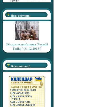
Нові світлини
[
Відкриття пам'ятника "Руській
Трійці" (31.12.2013)
]
Важливі події