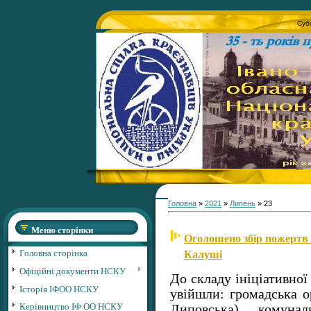
Субо
Головна
»
2021
»
Липень
»
23
Меню сторінки
Оголошено збір пожертв
Калуші
Головна сторінка
Офіційні документи НСКУ
До складу ініціативної
Історія ІФОО НСКУ
увійшли: громадська о
Керівництво ІФ ОО НСКУ
Липовська), комунал