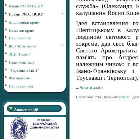
служба» (Олександр К
Члени ІФ ОО НСКУ
калушанин Йосип Кшис
Премії ІФОО НСКУ
Дослідники краю
Ідея встановлення г
Шептицькому в Калуш
Пам'ятки краю
людиною світового р
Наш часопис
зокрема, дав своє бла
ІКО "Моє місто"
Святого Арихстратига
ЗНП "Галич"
пам'ять про Андре
Годинник часу
належним чином: є всь
"Українці в світі"
Івано-Франківську і
Трускавці і Тернополі)
Фотоальбом
Написати нам
...
Читати далі »
Переглядів: 234 | Долучив:
Dnister
| Дат
Анонси подій