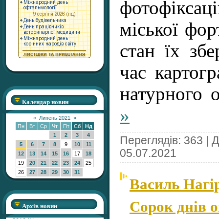
фотофікса
міської фор
стан їх збе
час картогр
натурного 
Календар новин
»
«
Липень 2021
»
Пн
Вт
Ср
Чт
Пт
Сб
Нд
1
2
3
4
Переглядів: 363 | 
5
6
7
8
9
10
11
05.07.2021
12
13
14
15
16
17
18
19
20
21
22
23
24
25
26
27
28
29
30
31
Василь Нагі
Сорок днів 
Архів новин