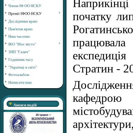
Наприкінц
Члени ІФ ОО НСКУ
початку лип
Премії ІФОО НСКУ
Дослідники краю
Рогати
Пам'ятки краю
Наш часопис
працюва
ІКО "Моє місто"
ЗНП "Галич"
експедиція
Годинник часу
Стратин - 2
"Українці в світі"
Фотоальбом
Досліджен
Написати нам
кафедрою 
Анонси подій
містобуду
архітектур