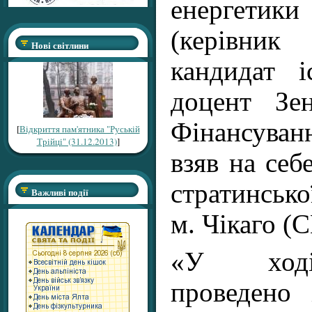
енергет
(керівни
Нові світлини
кандидат і
доцент Зен
Фінансува
[
Відкриття пам'ятника "Руській
Трійці" (31.12.2013)
]
взяв на себ
стратинськ
Важливі події
м. Чікаго (
«У ході
проведено 