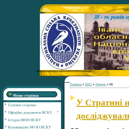
Субо
Головна
»
2021
»
Липень
»
05
Меню сторінки
У Стратині 
Головна сторінка
досліджувал
Офіційні документи НСКУ
Історія ІФОО НСКУ
Керівництво ІФ ОО НСКУ