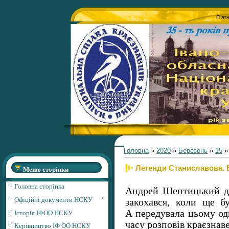
П`ят
Головна
»
2020
»
Березень
»
15
Легенди Станиславова. 
Меню сторінки
Головна сторінка
Андрей Шептицький д
Офіційні документи НСКУ
закохався, коли ще б
Історія ІФОО НСКУ
А передувала цьому одн
часу розповів краєзна
Керівництво ІФ ОО НСКУ