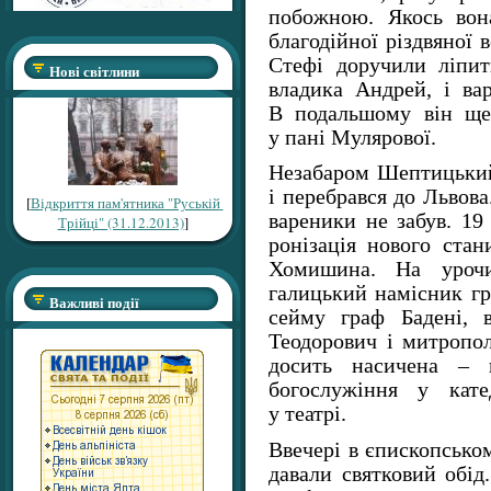
побожною. Якось вон
благодійної різдвяної 
Стефі доручили ліпит
Нові світлини
владика Андрей, і ва
В подальшому він ще 
у пані Мулярової.
Незабаром Шептицьки
і перебрався до Львова
[
Відкриття пам'ятника "Руській
вареники не забув. 19 
Трійці" (31.12.2013)
]
ронізація нового стан
Хомишина. На урочис
галицький намісник гр
Важливі події
сейму граф Бадені, 
Теодорович і митропо
досить насичена – п
богослужіння у кате
у театрі.
Ввечері в єпископськом
давали святковий обід