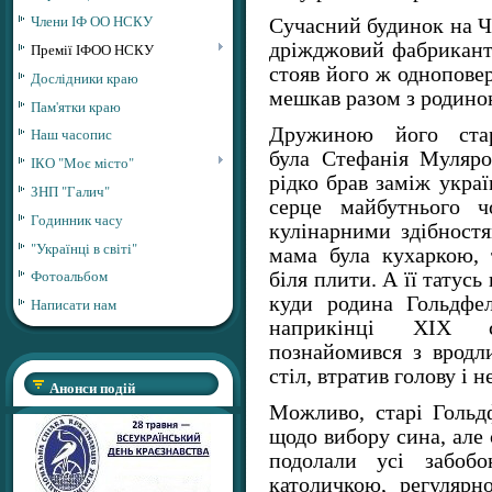
Члени ІФ ОО НСКУ
Сучасний будинок на Чо
дріжджовий фабрикант 
Премії ІФОО НСКУ
стояв його ж однопове
Дослідники краю
мешкав разом з родино
Пам'ятки краю
Дружиною його стар
Наш часопис
була Стефанія Муляро
ІКО "Моє місто"
рідко брав заміж украї
ЗНП "Галич"
серце майбутнього ч
Годинник часу
кулінарними здібностя
"Українці в світі"
мама була кухаркою,
Фотоальбом
біля плити. А її татус
куди родина Гольдфел
Написати нам
наприкінці ХІХ с
познайомився з вродл
стіл, втратив голову і
Анонси подій
Можливо, старі Гольд
щодо вибору сина, але
подолали усі забобо
католичкою, регулярн