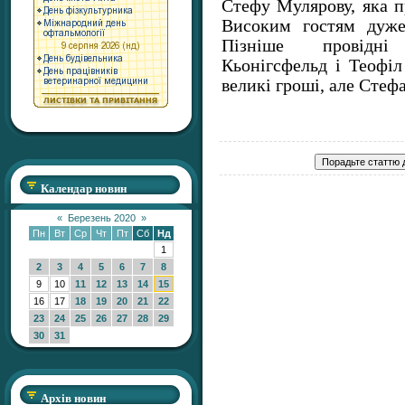
Стефу Мулярову, яка п
Високим гостям дуже
Пізніше провідн
Кьонігсфельд і Теофіл
великі гроші, але Стефа
Календар новин
«
Березень 2020
»
Пн
Вт
Ср
Чт
Пт
Сб
Нд
1
2
3
4
5
6
7
8
9
10
11
12
13
14
15
16
17
18
19
20
21
22
23
24
25
26
27
28
29
30
31
Архів новин