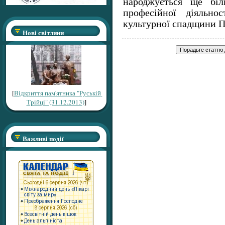
народжується ще біл
професійної діяльнос
культурної спадщини П
Нові світлини
[
Відкриття пам'ятника "Руській
Трійці" (31.12.2013)
]
Важливі події