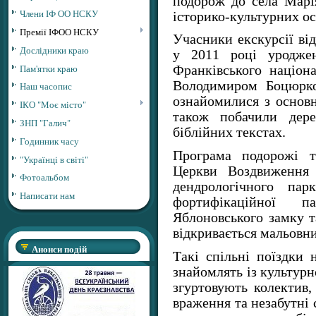
подорож до села Марі
Члени ІФ ОО НСКУ
історико-культурних ос
Премії ІФОО НСКУ
Учасники екскурсії від
Дослідники краю
у 2011 році уроджен
Пам'ятки краю
Франківського націон
Володимиром Боцюрко
Наш часопис
ознайомилися з основ
ІКО "Моє місто"
також побачили дере
ЗНП "Галич"
біблійних текстах.
Годинник часу
Програма подорожі т
"Українці в світі"
Церкви Воздвиження 
Фотоальбом
дендрологічного парк
Написати нам
фортифікаційної 
Яблоновського замку т
відкривається мальовни
Анонси подій
Такі спільні поїздки
знайомлять із культур
згуртовують колектив,
враження та незабутні 