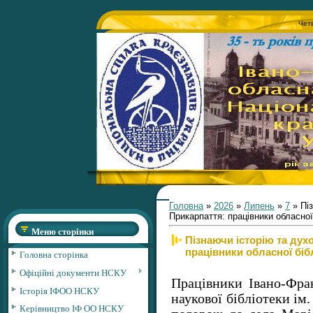
Четв
Головна
»
2026
»
Липень
»
7
» Пі
Прикарпаття: працівники обласної
Меню сторінки
Пізнаючи історію та ду
працівники обласної біб
Головна сторінка
Офіційні документи НСКУ
Працівники Івано-Фран
Історія ІФОО НСКУ
наукової бібліотеки ім
Керівництво ІФ ОО НСКУ