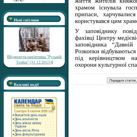
життя жителів княжо
храмом існувала госп
припаси, харчувалися
Нові світлини
користувався цим храм
У заповіднику пові
фахівці Центру медієві
заповідника “Давній
Розкопки відбуваються
[
Відкриття пам'ятника "Руській
під керівництвом на
Трійці" (31.12.2013)
]
охорони культурної сп
Важливі події