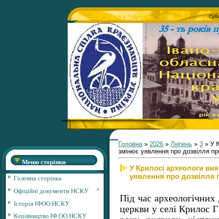
Субо
Головна
»
2026
»
Липень
»
3
» У К
змінює уявлення про дозвілля пр
Меню сторінки
У Крилосі археологи вия
уявлення про дозвілля 
Головна сторінка
Офіційні документи НСКУ
Під час археологічних 
Історія ІФОО НСКУ
церкви у селі Крилос Г
Керівництво ІФ ОО НСКУ