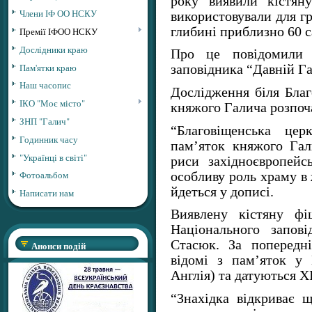
року виявили кістяну
Члени ІФ ОО НСКУ
використовували для г
глибині приблизно 60 с
Премії ІФОО НСКУ
Дослідники краю
Про це повідомил
Пам'ятки краю
заповідника “Давній Г
Наш часопис
Дослідження біля Благ
ІКО "Моє місто"
княжого Галича розпоч
ЗНП "Галич"
“Благовіщенська це
Годинник часу
пам’яток княжого Гали
"Українці в світі"
риси західноєвропейс
Фотоальбом
особливу роль храму в 
йдеться у дописі.
Написати нам
Виявлену кістяну фі
Національного запов
Стасюк. За попередн
Анонси подій
відомі з пам’яток у 
Англія) та датуються X
“Знахідка відкриває 