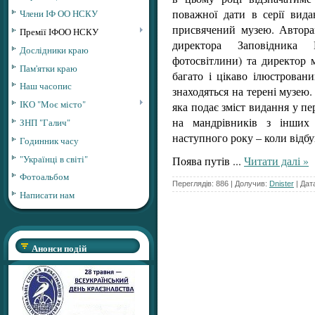
поважної дати в серії вида
Члени ІФ ОО НСКУ
присвячений музею. Автора
Премії ІФОО НСКУ
директора Заповідника
Дослідники краю
фотосвітлини) та директор 
Пам'ятки краю
багато і цікаво ілюстрован
Наш часопис
знаходяться на терені музею
ІКО "Моє місто"
яка подає зміст видання у пе
на мандрівників з інших
ЗНП "Галич"
наступного року – коли відбу
Годинник часу
"Українці в світі"
Поява путів
...
Читати далі »
Фотоальбом
Переглядів: 886 | Долучив:
Dnister
| Дат
Написати нам
Анонси подій