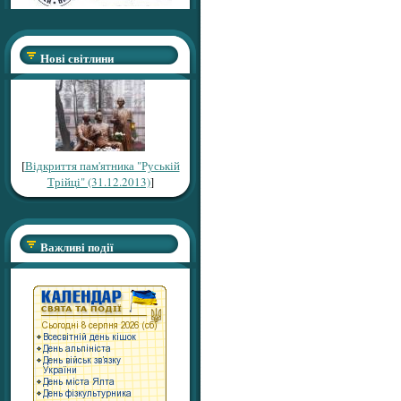
Нові світлини
[
Відкриття пам'ятника "Руській
Трійці" (31.12.2013)
]
Важливі події