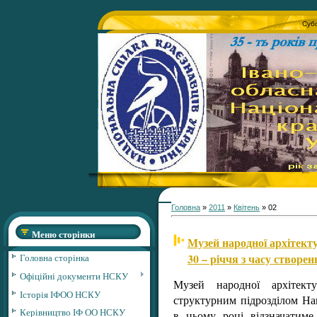
Субо
Головна
»
2011
»
Квітень
»
02
Меню сторінки
Музей народної архітект
30 – річчя з часу створен
Головна сторінка
Офіційні документи НСКУ
Музей народної архітек
Історія ІФОО НСКУ
структурним підрозділом На
Керівництво ІФ ОО НСКУ
в цьому році відзначатиме