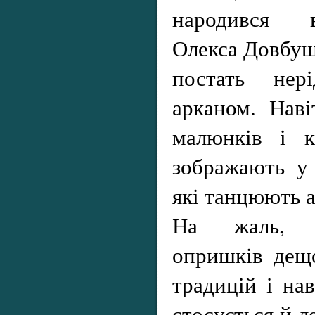
народився 
Олекса Довбуш
постать нер
арканом. Наві
малюнків і к
зображають у 
які танцюють а
На жаль, 
опришків дещо
традицій і нав
стосується й л