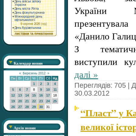
України М
презентувал
«Данило Галиц
З тематич
виступили ку
Календар новин
далі »
«
Березень 2012
»
Пн
Вт
Ср
Чт
Пт
Сб
Нд
Переглядів: 705 | 
1
2
3
4
5
6
7
8
9
10
11
30.03.2012
12
13
14
15
16
17
18
19
20
21
22
23
24
25
26
27
28
29
30
31
“Пласт” у Ка
великої істор
Архів новин