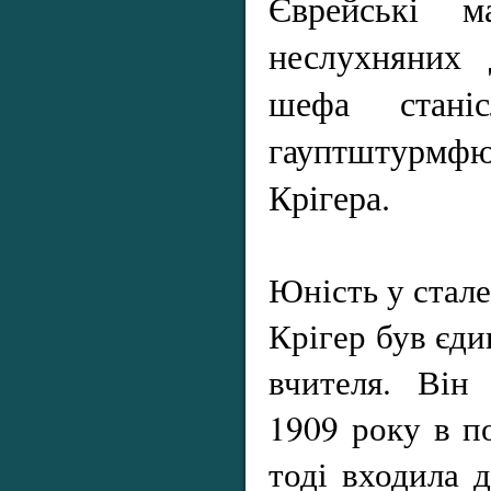
Єврейські м
неслухняних 
шефа станісл
гауптштурм
Крігера.
Юність у стал
Крігер був єд
вчителя. Він
1909 року в по
тоді входила 