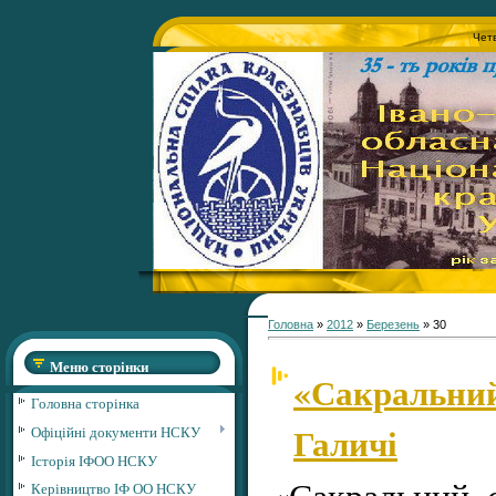
Четв
Головна
»
2012
»
Березень
»
30
Меню сторінки
«Сакральний
Головна сторінка
Галичі
Офіційні документи НСКУ
Історія ІФОО НСКУ
«Сакральний с
Керівництво ІФ ОО НСКУ