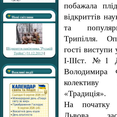
побажала плі
відкриттів нау
Нові світлини
та популяр
Трипілля. Оп
гості виступи
[
Відкриття пам'ятника "Руській
Трійці" (31.12.2013)
]
І-ІІІст. №1 
Володимира Ф
Важливі події
колективу
«Традиція».
На початку 
Львова, за