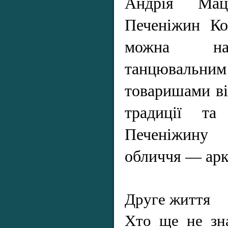
Андрія Мац
Печеніжин Ко
можна наз
танцювальним
товаришами ві
традиції та
Печеніжину 
обличчя — арк
Друге життя
Хто ще не зн