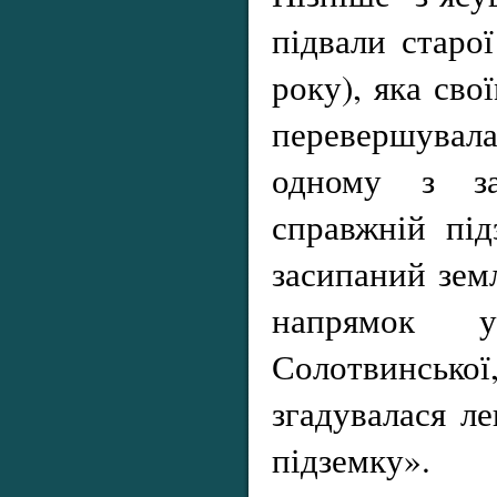
підвали старої
року), яка сво
перевершув
одному з зал
справжній під
засипаний зем
напрямок 
Солотвинс
згадувалася л
підземку».