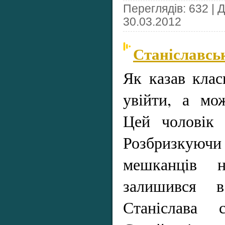
Переглядів: 632 | 
30.03.2012
Станіславсь
Як казав клас
увійти, а мо
Цей чоловік 
Розбризку
мешканців н
залишився в
Станіслава 