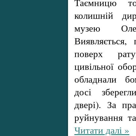
Таємницю то
колишній дир
музею Оле
Виявляється,
поверх рат
цивільної обо
обладнали бо
досі зберегл
двері). За пр
руйнування т
Читати далі »