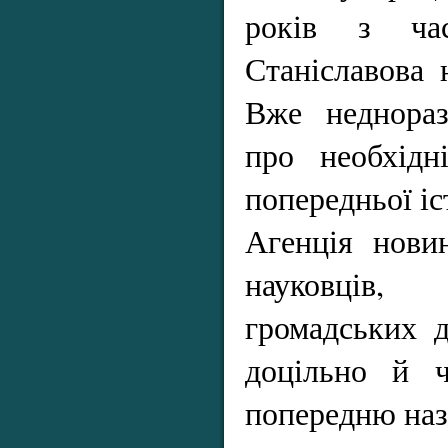
років з час
Станіславова 
Вже неднораз
про необхідн
попередньої іс
Агенція нови
науковців
громадських д
доцільно й ч
попередню наз