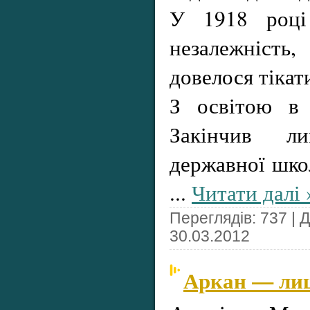
У 1918 році
незалежність
довелося тікат
З освітою в 
Закінчив л
державної шко
...
Читати далі 
Переглядів: 737 | 
30.03.2012
Аркан — лиц