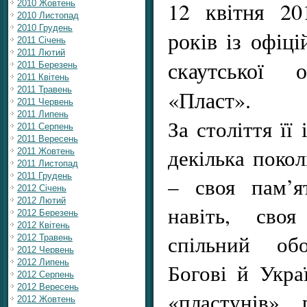
12 квітня 20
2010 Жовтень
2010 Листопад
2010 Грудень
років із офіці
2011 Січень
2011 Лютий
скаутської о
2011 Березень
2011 Квітень
2011 Травень
«Пласт».
2011 Червень
2011 Липень
За століття її
2011 Серпень
2011 Вересень
декілька покол
2011 Жовтень
2011 Листопад
2011 Грудень
– своя пам’ят
2012 Січень
2012 Лютий
навіть, сво
2012 Березень
2012 Квітень
спільний обо
2012 Травень
2012 Червень
2012 Липень
Богові й Укра
2012 Серпень
2012 Вересень
«пластунів» 
2012 Жовтень