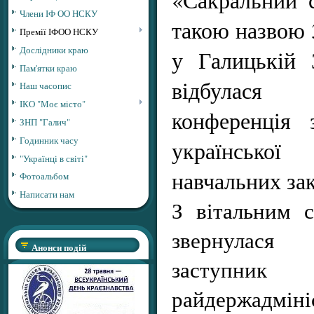
Члени ІФ ОО НСКУ
такою назвою 
Премії ІФОО НСКУ
Дослідники краю
у Галицькій
Пам'ятки краю
відбулася н
Наш часопис
ІКО "Моє місто"
конференція 
ЗНП "Галич"
Годинник часу
української
"Українці в світі"
навчальних зак
Фотоальбом
Написати нам
З вітальним 
звернулася
Анонси подій
заступ
райдержадм