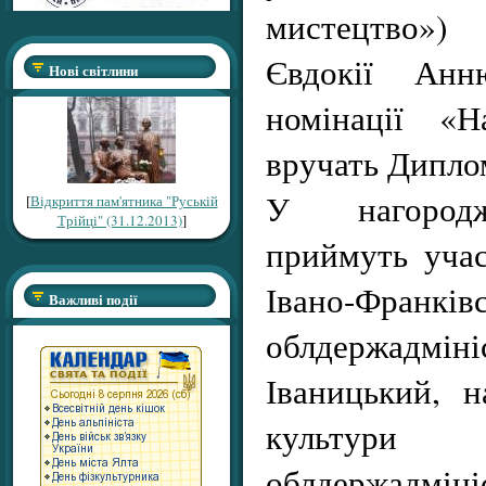
мистецтво»)
Євдокії Ан
Нові світлини
номінації «Н
вручать Диплом
У нагородж
[
Відкриття пам'ятника "Руській
Трійці" (31.12.2013)
]
приймуть учас
Івано-Франківс
Важливі події
облдержадм
Іваницький, н
культури Ів
облдержадмін