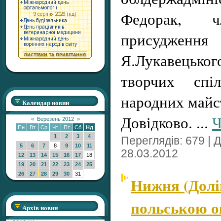
Федорак, 
присуджен
Я.Лукавецьк
творчих спі
народних майст
Календар новин
Довідково.
...
Ч
«
Березень 2012
»
Пн
Вт
Ср
Чт
Пт
Сб
Нд
1
2
3
4
Переглядів: 679 | 
5
6
7
8
9
10
11
28.03.2012
12
13
14
15
16
17
18
19
20
21
22
23
24
25
26
27
28
29
30
31
Нижня (Долі
польською о
Архів новин