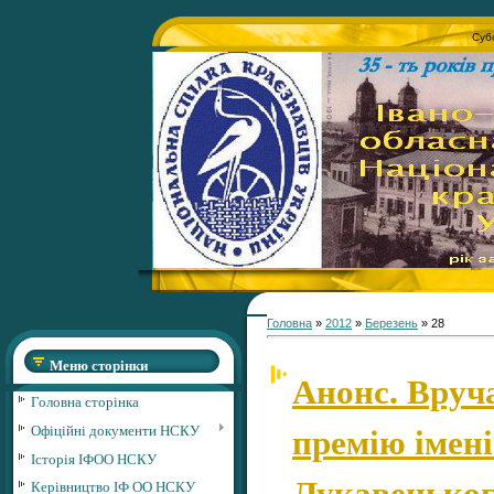
Субо
Головна
»
2012
»
Березень
»
28
Меню сторінки
Анонс. Вруч
Головна сторінка
премію імен
Офіційні документи НСКУ
Історія ІФОО НСКУ
Лукавецько
Керівництво ІФ ОО НСКУ