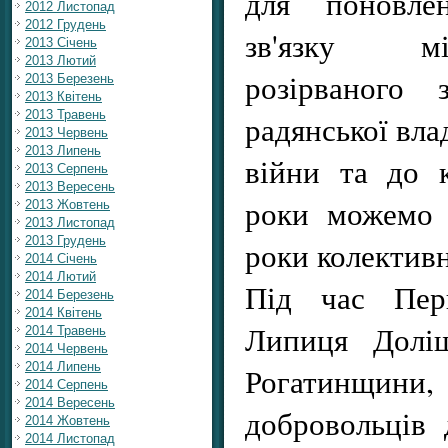
для поновлен
2012 Листопад
2012 Грудень
зв'язку м
2013 Січень
2013 Лютий
розірваного 
2013 Березень
2013 Квітень
2013 Травень
радянської вла
2013 Червень
2013 Липень
війни та до к
2013 Серпень
2013 Вересень
роки можемо 
2013 Жовтень
2013 Листопад
2013 Грудень
роки колективн
2014 Січень
2014 Лютий
Під час Перш
2014 Березень
2014 Квітень
Липиця Доліш
2014 Травень
2014 Червень
2014 Липень
Рогатинщини
2014 Серпень
2014 Вересень
добровольців
2014 Жовтень
2014 Листопад