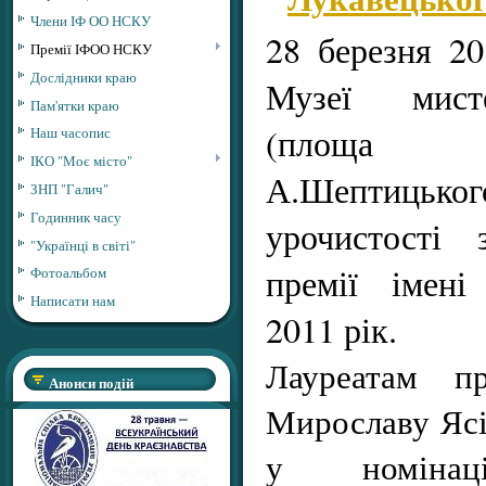
Члени ІФ ОО НСКУ
28 березня 20
Премії ІФОО НСКУ
Дослідники краю
Музеї мист
Пам'ятки краю
(площа 
Наш часопис
ІКО "Моє місто"
А.Шептицьког
ЗНП "Галич"
Годинник часу
урочистості 
"Українці в світі"
премії імені
Фотоальбом
Написати нам
2011 рік.
Лауреатам п
Анонси подій
Мирославу Яс
у номінаці