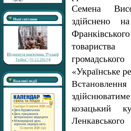
Семена Вис
здійснено на
Нові світлини
Франківського
товариства
[
Відкриття пам'ятника "Руській
громадськ
Трійці" (31.12.2013)
]
«Українське ре
Встанов
Важливі події
здійснюват
козацький к
Ленкавського