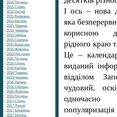
2014 Грудень
2015 Січень
І ось – нова 
2015 Лютий
2015 Березень
яка безперервн
2015 Квітень
2015 Травень
корисною д
2015 Червень
2015 Липень
2015 Серпень
рідного краю т
2015 Вересень
2015 Жовтень
Це – календа
2015 Листопад
2015 Грудень
виданий інфо
2016 Січень
2016 Квітень
2016 Травень
відділом Зап
2016 Червень
2016 Липень
чудовий, оск
2016 Серпень
2016 Жовтень
одночасно
2016 Грудень
2017 Січень
2017 Лютий
популяризація
2017 Березень
2017 Квітень