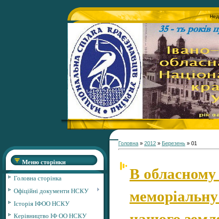
Нед
Головна
»
2012
»
Березень
»
01
Меню сторінки
В обласному
Головна сторінка
меморіальну
Офіційні документи НСКУ
Історія ІФОО НСКУ
нашого земл
Керівництво ІФ ОО НСКУ