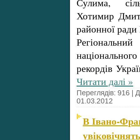
Сулима, сіл
Хотимир Дмит
районної ради
Регіональ
національно
рекордів Укра
Читати далі »
Переглядів: 916 | 
01.03.2012
В Івано-Фра
увіковічнят