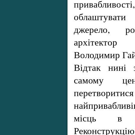
привабливос
облаштувати 
джерело, ро
архітектор 
Володимир Гай
Відтак нині 
самому це
перетвори
найприваблив
місць в Ів
Реконструк