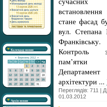
сучасних 
встановлення
стане фасад 
вул. Степана 
Франківську.
Контроль з
Календар новин
«
Березень 2012
»
пам’ятки 
Пн
Вт
Ср
Чт
Пт
Сб
Нд
1
2
3
4
Департамент 
5
6
7
8
9
10
11
12
13
14
15
16
17
18
архітектури
...
19
20
21
22
23
24
25
26
27
28
29
30
31
Переглядів: 711 | 
01.03.2012
Архів новин