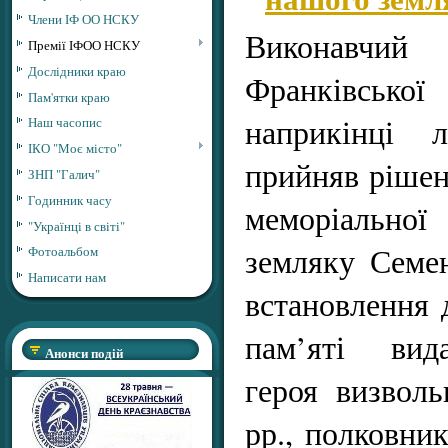
Члени ІФ ОО НСКУ
Виконавчий
Премії ІФОО НСКУ
Дослідники краю
Франківськ
Пам'ятки краю
наприкінці 
Наш часопис
ІКО "Моє місто"
прийняв рішен
ЗНП "Галич"
Годинник часу
меморіальн
"Українці в світі"
земляку Семе
Фотоальбом
Написати нам
встановлення
пам’яті вида
Анонси подій
героя визволь
рр., полковник