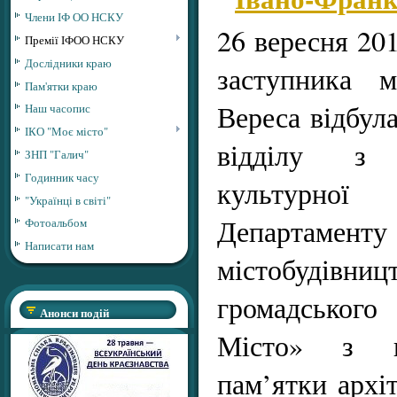
Члени ІФ ОО НСКУ
26 вересня 201
Премії ІФОО НСКУ
Дослідники краю
заступника м
Пам'ятки краю
Вереса відбула
Наш часопис
ІКО "Моє місто"
відділу з
ЗНП "Галич"
Годинник часу
культурн
"Українці в світі"
Департамен
Фотоальбом
Написати нам
містобудів
громадськог
Анонси подій
Місто» з пи
пам’ятки архіт