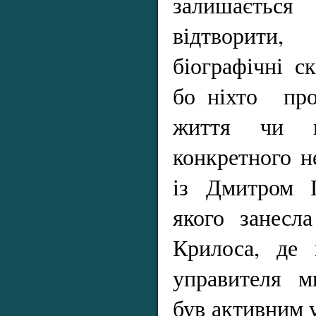
залишаєтьс
відтворит
біографічні с
бо ніхто про
життя чи п
конкретного н
із Дмитром Г
якого занесл
Крилоса, де 
управителя м
був активним 