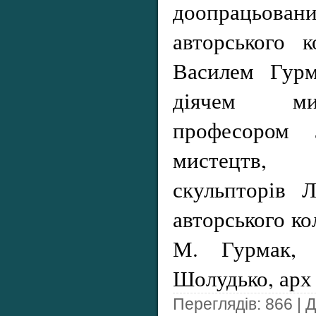
доопрацьовани
авторського 
Василем Гурм
діячем ми
професором Л
мистецтв,
скульпторів 
авторського ко
М. Гурмак, 
Шолудько, ар
Переглядів: 866 | 