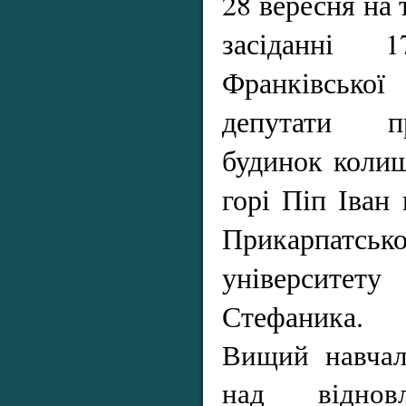
28 вересня на
засіданні 1
Франківськ
депутати п
будинок колиш
горі Піп Іван 
Прикарпатськ
університе
Стефаника.
Вищий навчал
над віднов