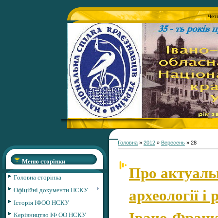
Четв
Головна
»
2012
»
Вересень
»
28
Меню сторінки
Про актуаль
Головна сторінка
археології і 
Офіційні документи НСКУ
Історія ІФОО НСКУ
Івано-Франк
Керівництво ІФ ОО НСКУ