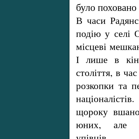
було поховано 
В часи Радян
подію у селі 
місцеві мешкан
І лише в кін
століття, в ча
розкопки та п
націоналісті
щороку вшано
юних, але с
упівців.