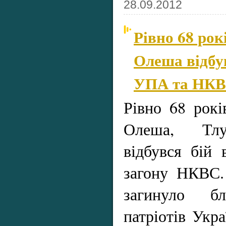
28.09.2012
Рівно 68 рок
Олеша відбу
УПА та НК
Рівно 68 рокі
Олеша, Тлу
відбувся бій
загону НКВС.
загинуло б
патріотів Укра