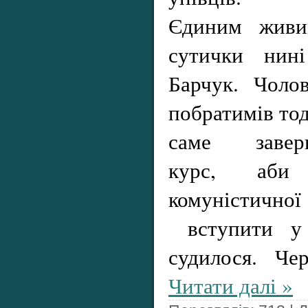
Єдиним живим
сутички нині
Барчук. Чолов
побратимів тод
саме заверш
курс, аби
комуністичн
вступити у 
судилося. Ч
Читати далі »