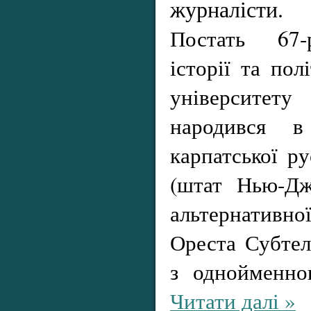
журналісти.
Постать 67-
історії та пол
університе
народився в
карпатської р
(штат Нью-Дж
альтернативної
Ореста Субтел
з однойменн
Читати далі »