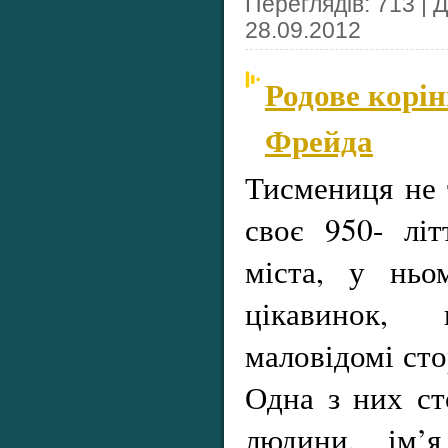
Переглядів: 713 | 
28.09.2012
Родове корі
Фрейда
Тисмениця не 
своє 950- лі
міста, у нь
цікавинок, 
маловідомі сто
Одна з них ст
людини, ім’я 