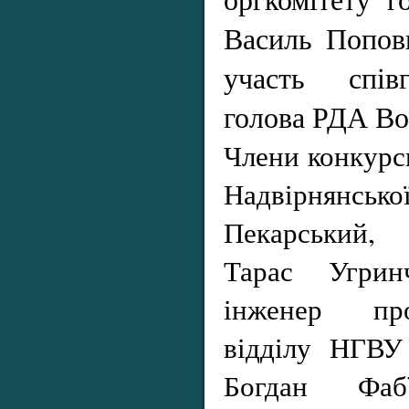
Василь Попови
участь співг
голова РДА Во
Члени конкурсн
Надвірнянсько
Пекарський, 
Тарас Угрин
інженер прое
відділу НГВУ
Богдан Фа