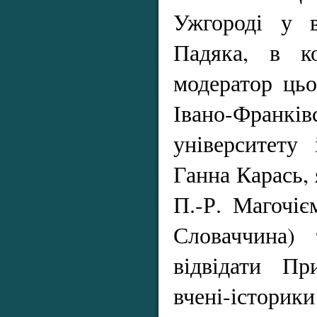
Ужгороді у в
Падяка, в ко
модератор цьо
Івано-Франків
університету
Ганна Карась, 
П.-Р. Магочіє
Словаччина) 
відвідати Пр
вчені-істо