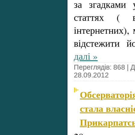
за згадками 
статтях (
інтернетних),
відстежити 
далі »
Переглядів: 868 | 
28.09.2012
Обсерваторія
стала власн
Прикарпатсь