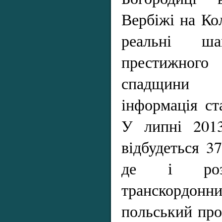
Вербіжі на К
реальні ш
престижного 
спадщин
інформація ст
У липні 201
відбудеться 
де і розг
транскордо
польський про