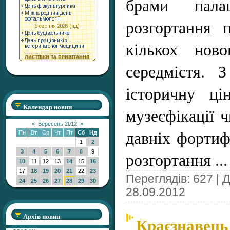
брами пал
розгортання 
кількох ново
середмістя. 
історичну ці
Календар новин
музеєфікації 
«
Вересень 2012
»
давніх фортифі
Пн
Вт
Ср
Чт
Пт
Сб
Нд
1
2
3
4
5
6
7
8
9
розгортання
..
10
11
12
13
14
15
16
17
18
19
20
21
22
23
Переглядів: 627 | 
24
25
26
27
28
29
30
28.09.2012
Архів новин
Краєзнавець