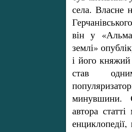
села. Власне 
Герчанівськог
він у «Альман
землі» опублі
і його княжий
став одн
популяризат
минувшини.
автора статті
енциклопедії, 