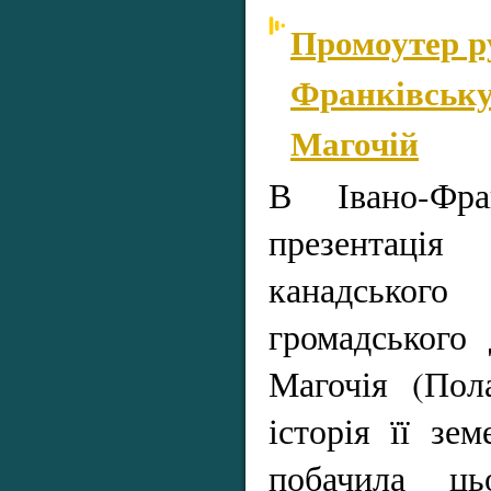
Промоутер ру
Франківську
Магочій
В Івано-Фран
презентац
канадсько
громадського 
Магочія (Пол
історія її зе
побачила ц