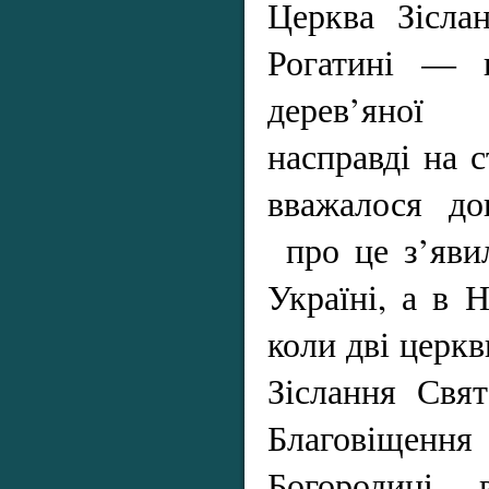
Церква Зісла
Рогатині — п
дерев’яно
насправді на с
вважалося до
про це з’явил
Україні, а в Н
коли дві церк
Зіслання Свя
Благовіще
Богородиці