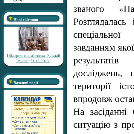
званого «Па
Розглядалась 
Нові світлини
спеціально
завданням якої
[
Відкриття пам'ятника "Руській
результаті
Трійці" (31.12.2013)
]
досліджень, 
території іст
Важливі події
впродовж оста
На засіданні 
ситуацію з пр