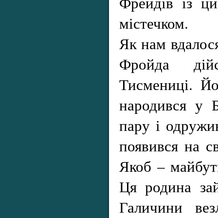
Фрейдів із ц
містечком.
Як нам вдалося
Фройда дій
Тисмениці. Й
народився у Б
пару і одружи
появився на с
Якоб – майбут
Ця родина зай
Галичини ве