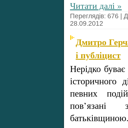
Читати далі »
Переглядів: 676 | 
28.09.2012
Дмитро Герч
і публіцист
Нерідко буває 
історичного 
певних поді
пов’язані
батьківщи